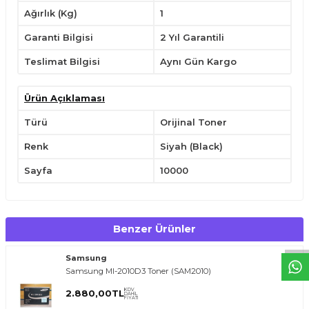
Çocukların ulaşabileceği yerlerden uzak tutunuz.
Ağırlık (Kg)
1
Garanti Bilgisi
2 Yıl Garantili
Teslimat Bilgisi
Aynı Gün Kargo
Ürün Açıklaması
Türü
Orijinal Toner
Renk
Siyah (Black)
T
O
E
R
.
O
M.
T
R
i
l
i
l
t
i
m
g
i
ğ
i
i
ç
t
e
ş
k
k
ü
e
r
S
i
z
n
y
r
d
m
c
o
l
a
b
l
i
r
i
Sayfa
10000
Benzer Ürünler
Samsung
Samsung Ml-2010D3 Toner (SAM2010)
KDV
2.880,00
TL
DAHİL
FİYATI