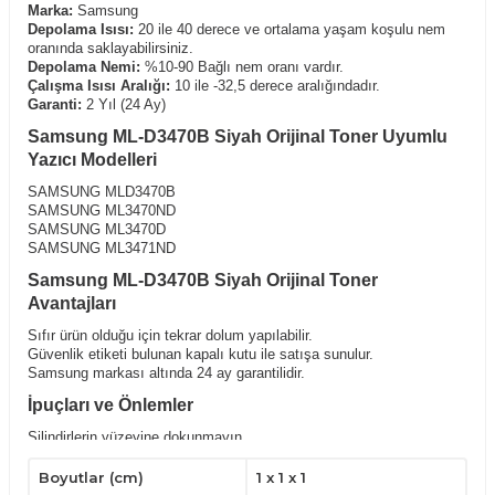
Marka:
Samsung
Depolama Isısı:
20 ile 40 derece ve ortalama yaşam koşulu nem
oranında saklayabilirsiniz.
Depolama Nemi:
%10-90 Bağlı nem oranı vardır.
Çalışma Isısı Aralığı:
10 ile -32,5 derece aralığındadır.
Garanti:
2 Yıl (24 Ay)
Samsung ML-D3470B Siyah Orijinal Toner Uyumlu
Yazıcı Modelleri
SAMSUNG MLD3470B
SAMSUNG ML3470ND
SAMSUNG ML3470D
SAMSUNG ML3471ND
Samsung ML-D3470B Siyah Orijinal Toner
Avantajları
Sıfır ürün olduğu için tekrar dolum yapılabilir.
Güvenlik etiketi bulunan kapalı kutu ile satışa sunulur.
Samsung markası altında 24 ay garantilidir.
İpuçları ve Önlemler
Silindirlerin yüzeyine dokunmayın.
Serin ve kuru yerde tutun.
Sadece belirli uyumlu yazıcılarda kullanın.
Boyutlar (cm)
1 x 1 x 1
Yatay konumda tutarak,kullanımdan önce hafifçe çalkalayın.