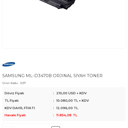
SAMSUNG ML-D3470B ORJINAL SİYAH TONER
Ürün Kodu :
1237
Döviz Fiyatı
:
210,00 USD + KDV
TL Fiyatı
:
10.080,00
TL + KDV
KDV DAHİL FİYATI
:
12.096,00
TL
Havale Fiyatı
:
11.854,08
TL