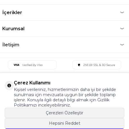
İçerikler
Kurumsal
İletişim
Çerez Kullanımı
Kişisel verileriniz, hizmetlerimizin daha iyi bir şekilde
sunulması için mevzuata uygun bir şekilde toplanıp
işlenir. Konuyla ilgili detaylı bilgi almak için Gizlilik
Politikamızı inceleyebilirsiniz.
Çerezleri Özelleştir
Hepsini Reddet
©2022 Tüm Hakkı Saklıdır. v5 Tema19