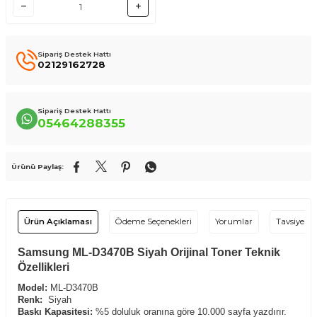
Sipariş Destek Hattı
02129162728
Sipariş Destek Hattı
05464288355
Ürünü Paylaş:
Ürün Açıklaması
Ödeme Seçenekleri
Yorumlar
Tavsiye Et
Samsung ML-D3470B Siyah Orijinal Toner Teknik
Özellikleri
Model:
ML-D3470B
Renk:
Siyah
Baskı Kapasitesi:
%5 doluluk oranına göre 10.000 sayfa yazdırır.