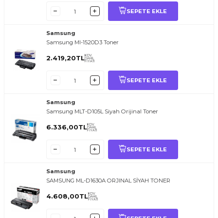
SEPETE EKLE
Samsung
Samsung Ml-1520D3 Toner
KDV
2.419,20
TL
DAHİL
FİYATI
SEPETE EKLE
Samsung
Samsung MLT-D105L Siyah Orijinal Toner
KDV
6.336,00
TL
DAHİL
FİYATI
SEPETE EKLE
Samsung
SAMSUNG ML-D1630A ORJINAL SİYAH TONER
KDV
4.608,00
TL
DAHİL
FİYATI