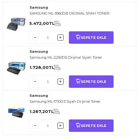
Samsung
SAMSUNG ML-3560DB ORJINAL SİYAH TONER
KDV
5.472,00
TL
DAHİL
FİYATI
SEPETE EKLE
Samsung
Samsung ML-2250D5 Orijinal Siyah Toner
KDV
1.728,00
TL
DAHİL
FİYATI
SEPETE EKLE
Samsung
Samsung ML-1710D3 Siyah Orijinal Toner
KDV
1.267,20
TL
DAHİL
FİYATI
SEPETE EKLE