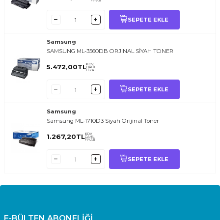
FİYATI
SEPETE EKLE
Samsung
SAMSUNG ML-3560DB ORJINAL SİYAH TONER
KDV
5.472,00
TL
DAHİL
FİYATI
SEPETE EKLE
Samsung
Samsung ML-1710D3 Siyah Orijinal Toner
KDV
1.267,20
TL
DAHİL
FİYATI
SEPETE EKLE
E-BÜLTEN ABONELİĞİ