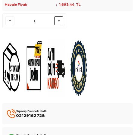
Havale Fiyatı
:
1.693,44
TL
Sipariş Destek Hattı
02129162728