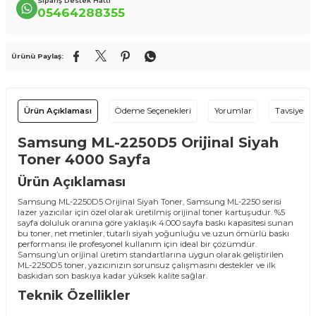
Sipariş Destek Hattı
05464288355
Ürünü Paylaş:
Ürün Açıklaması
Ödeme Seçenekleri
Yorumlar
Tavsiye Et
Samsung ML-2250D5 Orijinal Siyah
Toner 4000 Sayfa
Ürün Açıklaması
Samsung ML-2250D5 Orijinal Siyah Toner, Samsung ML-2250 serisi
lazer yazıcılar için özel olarak üretilmiş orijinal toner kartuşudur. %5
sayfa doluluk oranına göre yaklaşık 4.000 sayfa baskı kapasitesi sunan
bu toner, net metinler, tutarlı siyah yoğunluğu ve uzun ömürlü baskı
performansı ile profesyonel kullanım için ideal bir çözümdür.
Samsung’un orijinal üretim standartlarına uygun olarak geliştirilen
ML-2250D5 toner, yazıcınızın sorunsuz çalışmasını destekler ve ilk
baskıdan son baskıya kadar yüksek kalite sağlar.
Teknik Özellikler