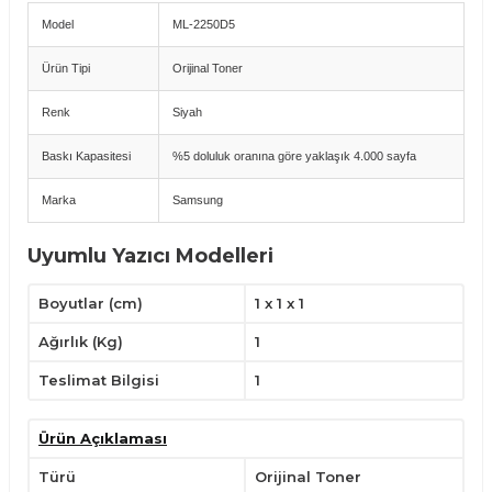
Model
ML-2250D5
Ürün Tipi
Orijinal Toner
Renk
Siyah
Baskı Kapasitesi
%5 doluluk oranına göre yaklaşık 4.000 sayfa
Marka
Samsung
Uyumlu Yazıcı Modelleri
Samsung LaserJet ML-2250
Boyutlar (cm)
1 x 1 x 1
Samsung LaserJet ML-2251N
Samsung LaserJet ML-2252W
Ağırlık (Kg)
1
Avantajlar
Teslimat Bilgisi
1
Samsung orijinal toner güvencesi.
Net, keskin ve tutarlı siyah baskılar.
4.000 sayfa baskı kapasitesi ile dengeli performans.
Ürün Açıklaması
Yazıcı donanımıyla tam uyumlu sorunsuz çalışma.
Uzun ömürlü ve stabil baskı kalitesi.
Türü
Orijinal Toner
Orijinal Toner Kullanımı – İpuçları