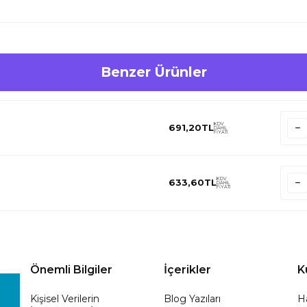
Benzer Ürünler
KDV
691,20
TL
DAHİL
FİYATI
KDV
633,60
TL
DAHİL
FİYATI
Önemli Bilgiler
İçerikler
K
Kişisel Verilerin
Blog Yazıları
H