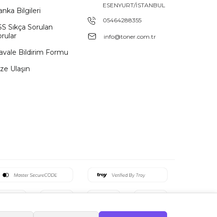
ESENYURT/İSTANBUL
nka Bilgileri
05464288355
SS Sıkça Sorulan
rular
info@toner.com.tr
avale Bildirim Formu
ze Ulaşın