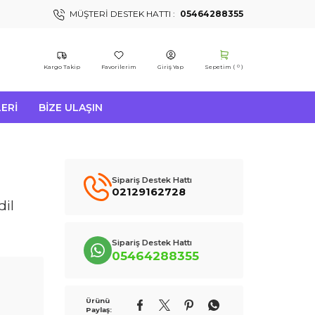
MÜŞTERI DESTEK HATTI :
05464288355
Kargo Takip
Favorilerim
Giriş Yap
Sepetim (
)
0
ERI
BIZE ULAŞIN
Sipariş Destek Hattı
02129162728
il
Sipariş Destek Hattı
05464288355
Ürünü
Paylaş: