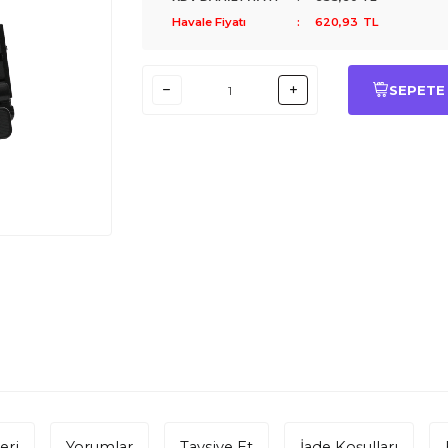
Havale Fiyatı
:
620,93
TL
SEPETE
eri
Yorumlar
Tavsiye Et
İade Koşulları