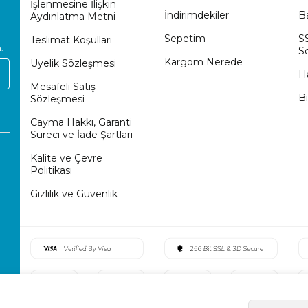
İşlenmesine İlişkin
İndirimdekiler
Ba
Aydınlatma Metni
Sepetim
S
Teslimat Koşulları
.
So
Kargom Nerede
Üyelik Sözleşmesi
H
Mesafeli Satış
Bi
Sözleşmesi
Cayma Hakkı, Garanti
Süreci ve İade Şartları
Kalite ve Çevre
Politikası
Gizlilik ve Güvenlik