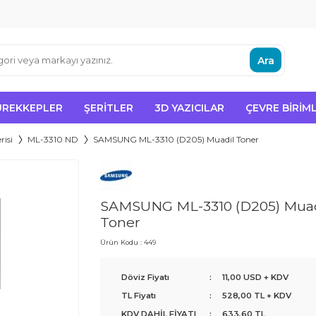
Ara
ÜREKKEPLER
ŞERITLER
3D YAZICILAR
ÇEVRE BIRIML
risi
ML-3310 ND
SAMSUNG ML-3310 (D205) Muadil Toner
SAMSUNG ML-3310 (D205) Muad
Toner
Ürün Kodu :
449
Döviz Fiyatı
:
11,00 USD + KDV
TL Fiyatı
:
528,00
TL + KDV
KDV DAHİL FİYATI
:
633,60
TL