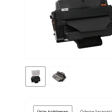
Ürün Açıklaması
Ödeme Seçenekl