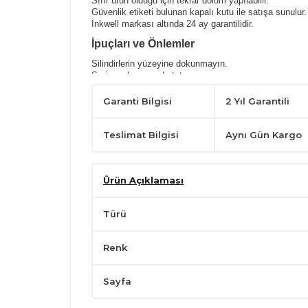
Sıfır ürün olduğu için tekrar dolum yapılabilir.
Güvenlik etiketi bulunan kapalı kutu ile satışa sunulur.
İnkwell markası altında 24 ay garantilidir.
İpuçları ve Önlemler
Silindirlerin yüzeyine dokunmayın.
Serin ve kuru yerde tutun.
Sadece belirli uyumlu yazıcılarda kullanın.
Yatay konumda tutarak,kullanımdan önce hafifçe çalka
Garanti Bilgisi
2 Yıl Garantili
Çocukların ulaşabileceği yerlerden uzak tutunuz.
Teslimat Bilgisi
Aynı Gün Kargo
Ürün Açıklaması
Türü
Renk
Sayfa