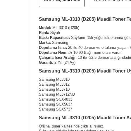
Samsung ML-3310 (D205) Muadil Toner Tek
Model:
ML-3310 (D205)
Renk:
Siyah
Baskı Kapasitesi:
Sayfanın %5 yoğunluk oranına göre 
Marka:
Samsung
Depolama Isısı:
20 ile 40 derece ve ortalama yaşam k
Depolama Nemi:%
10-90 Bağlı nem oranı vardır.
Çalışma Isısı Aralığı:
10 ile -32,5 derece aralığındadır
Garanti:
2 Yıl (24 Ay)
Samsung ML-3310 (D205) Muadil Toner Uy
Samsung ML3310
Samsung ML3312
Samsung ML3710
Samsung ML3712ND
Samsung SCX4833
Samsung SCX5637
Samsung SCX5737
Samsung ML-3310 (D205) Muadil Toner Ava
Orijinal toner kalitesinde çıktı alırsınız.