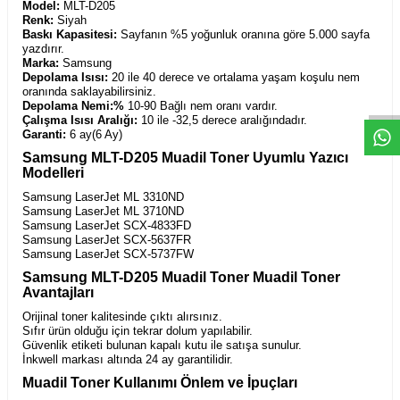
Model:
MLT-D205
T
O
E
R
.
O
M.
T
R
i
l
i
l
t
i
m
g
i
ğ
i
i
ç
t
e
ş
k
k
ü
e
r
S
i
z
n
y
r
d
m
c
o
l
a
b
l
i
r
i
Renk:
Siyah
Baskı Kapasitesi:
Sayfanın %5 yoğunluk oranına göre 5.000 sayfa
yazdırır.
Marka:
Samsung
Depolama Isısı:
20 ile 40 derece ve ortalama yaşam koşulu nem
oranında saklayabilirsiniz.
Depolama Nemi:%
10-90 Bağlı nem oranı vardır.
Çalışma Isısı Aralığı:
10 ile -32,5 derece aralığındadır.
Garanti:
6 ay(6 Ay)
Samsung MLT-D205 Muadil Toner Uyumlu Yazıcı
Modelleri
Samsung LaserJet ML 3310ND
Samsung LaserJet ML 3710ND
Samsung LaserJet SCX-4833FD
Samsung LaserJet SCX-5637FR
Samsung LaserJet SCX-5737FW
Samsung MLT-D205 Muadil Toner Muadil Toner
Avantajları
Orijinal toner kalitesinde çıktı alırsınız.
Sıfır ürün olduğu için tekrar dolum yapılabilir.
Güvenlik etiketi bulunan kapalı kutu ile satışa sunulur.
İnkwell markası altında 24 ay garantilidir.
Muadil Toner Kullanımı Önlem ve İpuçları