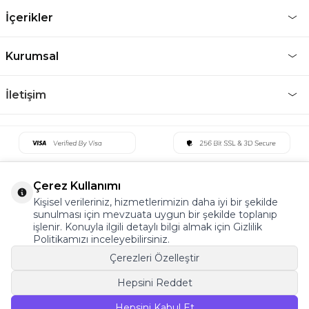
İçerikler
Kurumsal
İletişim
Çerez Kullanımı
Kişisel verileriniz, hizmetlerimizin daha iyi bir şekilde
sunulması için mevzuata uygun bir şekilde toplanıp
işlenir. Konuyla ilgili detaylı bilgi almak için Gizlilik
Politikamızı inceleyebilirsiniz.
Çerezleri Özelleştir
Hepsini Reddet
©2022 Tüm Hakkı Saklıdır. v5 Tema19
Hepsini Kabul Et