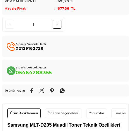
KDV DAHİL FİYATI
:
691,20
TL
Havale Fiyatı
:
677,38
TL
Sipariş Destek Hattı
02129162728
Sipariş Destek Hattı
05464288355
Ürünü Paylaş:
Ürün Açıklaması
Ödeme Seçenekleri
Yorumlar
Tavsiye Et
Samsung MLT-D205 Muadil Toner Teknik Özellikleri