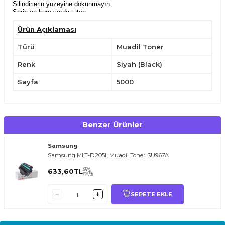
Silindirlerin yüzeyine dokunmayın.
Serin ve kuru yerde tutun.
Sadece belirli uyumlu yazıcılarda kullanın.
Yatay konumda tutarak,kullanımdan önce hafifçe çalkalayın.
Ürün Açıklaması
Çocukların ulaşabileceği yerlerden uzak tutun.
Türü
Muadil Toner
Renk
Siyah (Black)
Sayfa
5000
Benzer Ürünler
Samsung
Samsung MLT-D205L Muadil Toner SU967A
KDV
633,60
TL
DAHİL
FİYATI
SEPETE EKLE