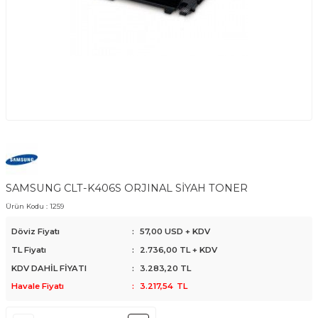
SAMSUNG CLT-K406S ORJINAL SİYAH TONER
Ürün Kodu :
1259
Döviz Fiyatı
:
57,00 USD + KDV
TL Fiyatı
:
2.736,00
TL + KDV
KDV DAHİL FİYATI
:
3.283,20
TL
Havale Fiyatı
:
3.217,54
TL