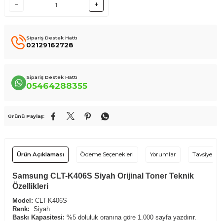
Sipariş Destek Hattı
02129162728
Sipariş Destek Hattı
05464288355
Ürünü Paylaş:
Ürün Açıklaması
Ödeme Seçenekleri
Yorumlar
Tavsiye Et
Samsung CLT-K406S Siyah Orijinal Toner Teknik
Özellikleri
Model:
CLT-K406S
Renk:
Siyah
Baskı Kapasitesi:
%5 doluluk oranına göre 1.000 sayfa yazdırır.