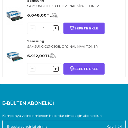
Samsung
SAMSUNG CLT-K508L ORJINAL SİYAH TONER
KDV
6.048,00
TL
DAHİL
FİYATI
SEPETE EKLE
Samsung
SAMSUNG CLT-C508L ORJINAL MAVİ TONER
KDV
6.912,00
TL
DAHİL
FİYATI
SEPETE EKLE
E-BÜLTEN ABONELİĞİ
Kampanya ve indirimlerden haberdar olmak için abone olun.
Kayıt Ol