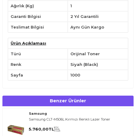
Ağırlık (Kg)
1
Garanti Bilgisi
2 Yıl Garantili
Teslimat Bilgisi
Aynı Gün Kargo
Ürün Açıklaması
Türü
Orijinal Toner
Renk
Siyah (Black)
Sayfa
1000
Benzer Ürünler
Samsung
T
O
E
R
.
O
M.
T
R
i
l
i
l
t
i
m
g
i
ğ
i
i
ç
t
e
ş
k
k
ü
e
r
S
i
z
n
y
r
d
m
c
o
l
a
b
l
i
r
i
Samsung CLT-M506L Kırmızı Renkli Lazer Toner
KDV
5.760,00
TL
DAHİL
FİYATI