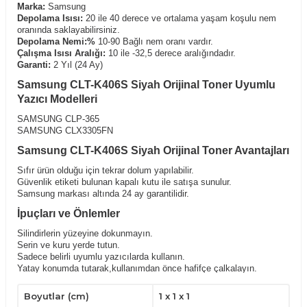
Marka:
Samsung
Depolama Isısı:
20 ile 40 derece ve ortalama yaşam koşulu nem
oranında saklayabilirsiniz.
Depolama Nemi:%
10-90 Bağlı nem oranı vardır.
Çalışma Isısı Aralığı:
10 ile -32,5 derece aralığındadır.
Garanti:
2 Yıl (24 Ay)
Samsung CLT-K406S Siyah Orijinal Toner Uyumlu
Yazıcı Modelleri
SAMSUNG CLP-365
SAMSUNG CLX3305FN
Samsung CLT-K406S Siyah Orijinal Toner Avantajları
Sıfır ürün olduğu için tekrar dolum yapılabilir.
Güvenlik etiketi bulunan kapalı kutu ile satışa sunulur.
Samsung markası altında 24 ay garantilidir.
İpuçları ve Önlemler
Silindirlerin yüzeyine dokunmayın.
Serin ve kuru yerde tutun.
Sadece belirli uyumlu yazıcılarda kullanın.
Yatay konumda tutarak,kullanımdan önce hafifçe çalkalayın.
Çocukların ulaşabileceği yerlerden uzak tutunuz.
Boyutlar (cm)
1 x 1 x 1