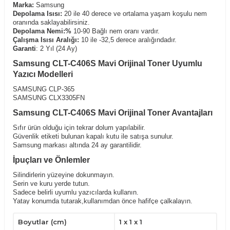
Marka:
Samsung
Depolama Isısı:
20 ile 40 derece ve ortalama yaşam koşulu nem
oranında saklayabilirsiniz.
Depolama Nemi:%
10-90 Bağlı nem oranı vardır.
Çalışma Isısı Aralığı:
10 ile -32,5 derece aralığındadır.
Garanti
: 2 Yıl (24 Ay)
Samsung CLT-C406S Mavi Orijinal Toner Uyumlu
Yazıcı Modelleri
SAMSUNG CLP-365
SAMSUNG CLX3305FN
Samsung CLT-C406S Mavi Orijinal Toner Avantajları
Sıfır ürün olduğu için tekrar dolum yapılabilir.
Güvenlik etiketi bulunan kapalı kutu ile satışa sunulur.
Samsung markası altında 24 ay garantilidir.
İpuçları ve Önlemler
Silindirlerin yüzeyine dokunmayın.
Serin ve kuru yerde tutun.
Sadece belirli uyumlu yazıcılarda kullanın.
Yatay konumda tutarak,kullanımdan önce hafifçe çalkalayın.
Çocukların ulaşabileceği yerlerden uzak tutunuz.
Boyutlar (cm)
1 x 1 x 1