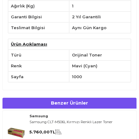
Ağırlık (Kg)
1
Garanti Bilgisi
2 Yıl Garantili
Teslimat Bilgisi
Aynı Gün Kargo
Ürün Açıklaması
Türü
Orijinal Toner
Renk
Mavi (Cyan)
Sayfa
1000
Benzer Ürünler
Samsung
T
O
E
R
.
O
M.
T
R
i
l
i
l
t
i
m
g
i
ğ
i
i
ç
t
e
ş
k
k
ü
e
r
S
i
z
n
y
r
d
m
c
o
l
a
b
l
i
r
i
Samsung CLT-M506L Kırmızı Renkli Lazer Toner
KDV
5.760,00
TL
DAHİL
FİYATI