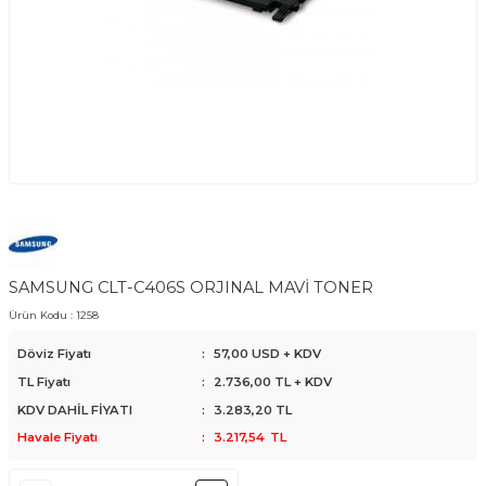
SAMSUNG CLT-C406S ORJINAL MAVİ TONER
Ürün Kodu :
1258
Döviz Fiyatı
:
57,00 USD + KDV
TL Fiyatı
:
2.736,00
TL + KDV
KDV DAHİL FİYATI
:
3.283,20
TL
Havale Fiyatı
:
3.217,54
TL