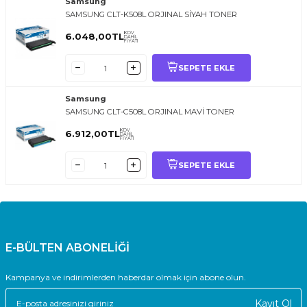
Samsung
SAMSUNG CLT-K508L ORJINAL SİYAH TONER
KDV
6.048,00
TL
DAHİL
FİYATI
SEPETE EKLE
Samsung
SAMSUNG CLT-C508L ORJINAL MAVİ TONER
KDV
6.912,00
TL
DAHİL
FİYATI
SEPETE EKLE
E-BÜLTEN ABONELİĞİ
Kampanya ve indirimlerden haberdar olmak için abone olun.
Kayıt Ol