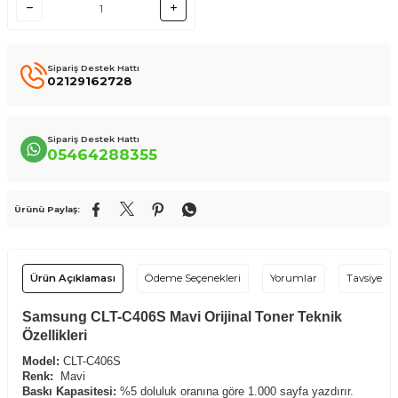
Sipariş Destek Hattı
02129162728
Sipariş Destek Hattı
05464288355
Ürünü Paylaş:
Ürün Açıklaması
Ödeme Seçenekleri
Yorumlar
Tavsiye Et
Samsung CLT-C406S Mavi Orijinal Toner Teknik
Özellikleri
Model:
CLT-C406S
Renk:
Mavi
Baskı Kapasitesi:
%5 doluluk oranına göre 1.000 sayfa yazdırır.