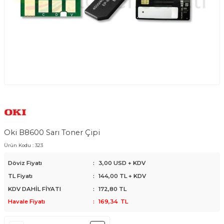
Oki B8600 Sarı Toner Çipi
Ürün Kodu :
323
Döviz Fiyatı
:
3,00 USD + KDV
TL Fiyatı
:
144,00
TL + KDV
KDV DAHİL FİYATI
:
172,80
TL
Havale Fiyatı
:
169,34
TL