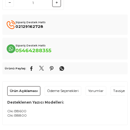
Sipariş Destek Hattı
02129162728
Sipariş Destek Hattı
05464288355
Ürünü Paylaş:
Ürün Açıklaması
Ödeme Seçenekleri
Yorumlar
Tavsiye Et
Desteklenen Yazıcı Modelleri:
Oki B8600
Oki B8800