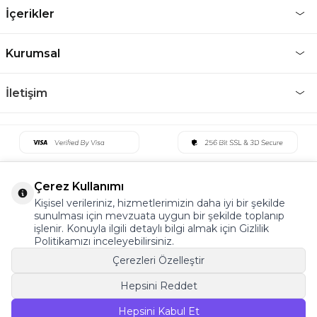
İçerikler
Kurumsal
İletişim
Çerez Kullanımı
Kişisel verileriniz, hizmetlerimizin daha iyi bir şekilde
sunulması için mevzuata uygun bir şekilde toplanıp
işlenir. Konuyla ilgili detaylı bilgi almak için Gizlilik
Politikamızı inceleyebilirsiniz.
Çerezleri Özelleştir
Hepsini Reddet
©2022 Tüm Hakkı Saklıdır. v5 Tema19
Hepsini Kabul Et