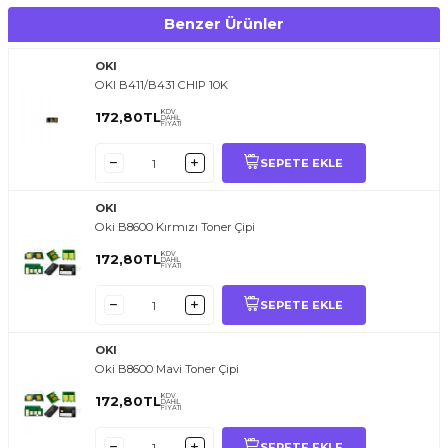
Benzer Ürünler
OKI
OKI B411/B431 CHIP 10K
KDV
172,80
TL
DAHİL
FİYATI
SEPETE EKLE
OKI
Oki B8600 Kırmızı Toner Çipi
KDV
172,80
TL
DAHİL
FİYATI
SEPETE EKLE
OKI
Oki B8600 Mavi Toner Çipi
KDV
172,80
TL
DAHİL
FİYATI
SEPETE EKLE