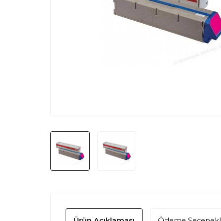
Ürün Açıklaması
Ödeme Seçenekl