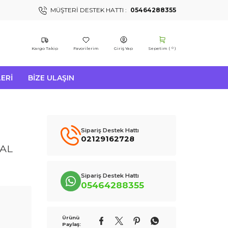
MÜŞTERI DESTEK HATTI :
05464288355
Kargo Takip
Favorilerim
Giriş Yap
Sepetim (
)
0
ERI
BIZE ULAŞIN
Sipariş Destek Hattı
02129162728
NAL
Sipariş Destek Hattı
05464288355
Ürünü
Paylaş: