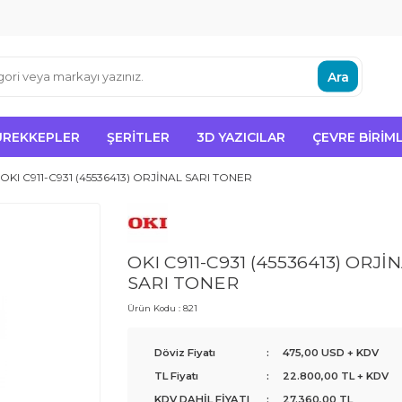
Ara
ÜREKKEPLER
ŞERITLER
3D YAZICILAR
ÇEVRE BIRIML
OKI C911-C931 (45536413) ORJİNAL SARI TONER
OKI C911-C931 (45536413) ORJİ
SARI TONER
Ürün Kodu :
821
Döviz Fiyatı
:
475,00 USD + KDV
TL Fiyatı
:
22.800,00
TL + KDV
KDV DAHİL FİYATI
:
27.360,00
TL