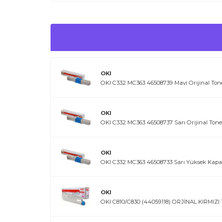
OKI
OKI C332 MC363 46508739 Mavi Orijinal Ton
OKI
OKI C332 MC363 46508737 Sarı Orijinal Tone
OKI
OKI C332 MC363 46508733 Sarı Yüksek Kapasi
OKI
OKI C810/C830 (44059118) ORJİNAL KIRMIZ