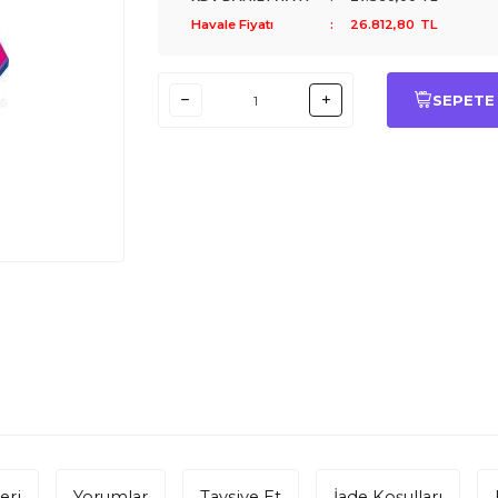
Havale Fiyatı
:
26.812,80
TL
SEPETE
eri
Yorumlar
Tavsiye Et
İade Koşulları