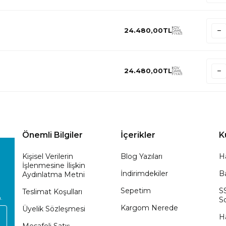
KDV
24.480,00
TL
DAHİL
FİYATI
KDV
24.480,00
TL
DAHİL
FİYATI
Önemli Bilgiler
İçerikler
K
Kişisel Verilerin
Blog Yazıları
H
İşlenmesine İlişkin
İndirimdekiler
Ba
Aydınlatma Metni
Sepetim
S
Teslimat Koşulları
.
So
Kargom Nerede
Üyelik Sözleşmesi
H
Mesafeli Satış