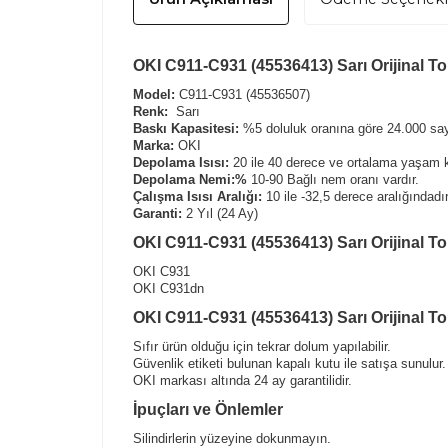
OKI C911-C931 (45536413) Sarı Orijinal Ton
Model:
C911-C931 (45536507)
Renk:
Sarı
Baskı Kapasitesi:
%5 doluluk oranına göre 24.000 sayf
Marka:
OKI
Depolama Isısı:
20 ile 40 derece ve ortalama yaşam k
Depolama Nemi:%
10-90 Bağlı nem oranı vardır.
Çalışma Isısı Aralığı:
10 ile -32,5 derece aralığındadır
Garanti:
2 Yıl (24 Ay)
OKI C911-C931 (45536413) Sarı Orijinal T
OKI C931
OKI C931dn
OKI C911-C931 (45536413) Sarı Orijinal To
Sıfır ürün olduğu için tekrar dolum yapılabilir.
Güvenlik etiketi bulunan kapalı kutu ile satışa sunulur.
OKI markası altında 24 ay garantilidir.
İpuçları ve Önlemler
Silindirlerin yüzeyine dokunmayın.