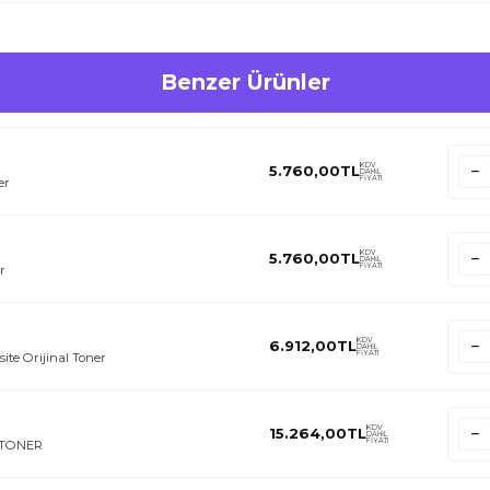
Benzer Ürünler
KDV
5.760,00
TL
DAHİL
FİYATI
er
KDV
5.760,00
TL
DAHİL
FİYATI
r
KDV
6.912,00
TL
DAHİL
FİYATI
te Orijinal Toner
KDV
15.264,00
TL
DAHİL
FİYATI
I TONER