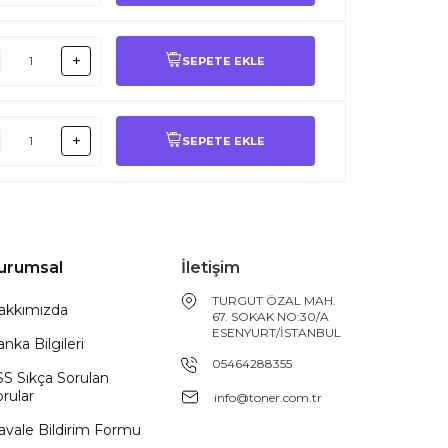
SEPETE EKLE
SEPETE EKLE
urumsal
İletişim
TURGUT ÖZAL MAH.
akkımızda
67. SOKAK NO:30/A
ESENYURT/İSTANBUL
nka Bilgileri
05464288355
SS Sıkça Sorulan
rular
info@toner.com.tr
avale Bildirim Formu