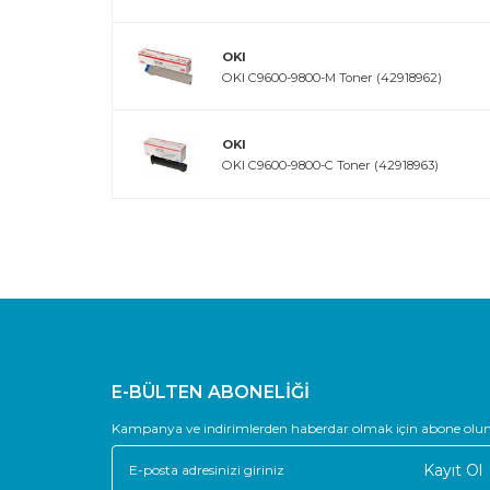
OKI
OKI C9600-9800-M Toner (42918962)
OKI
OKI C9600-9800-C Toner (42918963)
E-BÜLTEN ABONELİĞİ
Kampanya ve indirimlerden haberdar olmak için abone olun
Kayıt Ol