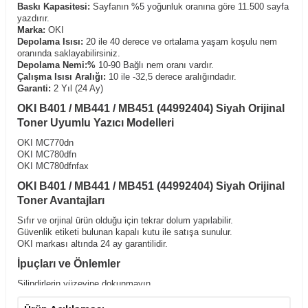
Baskı Kapasitesi:
Sayfanın %5 yoğunluk oranına göre 11.500 sayfa
yazdırır.
Marka:
OKI
Depolama Isısı:
20 ile 40 derece ve ortalama yaşam koşulu nem
oranında saklayabilirsiniz.
Depolama Nemi:%
10-90 Bağlı nem oranı vardır.
Çalışma
Isısı Aralığı:
10 ile -32,5 derece aralığındadır.
Garanti:
2 Yıl (24 Ay)
OKI B401 / MB441 / MB451 (44992404) Siyah Orijinal
Toner Uyumlu Yazıcı Modelleri
OKI MC770dn
OKI MC780dfn
OKI MC780dfnfax
OKI B401 / MB441 / MB451 (44992404) Siyah Orijinal
Toner Avantajları
Sıfır ve orjinal ürün olduğu için tekrar dolum yapılabilir.
Güvenlik etiketi bulunan kapalı kutu ile satışa sunulur.
OKI markası altında 24 ay garantilidir.
İpuçları ve Önlemler
Silindirlerin yüzeyine dokunmayın.
Serin ve kuru yerde tutun.
Sadece belirli uyumlu yazıcılarda kullanın.