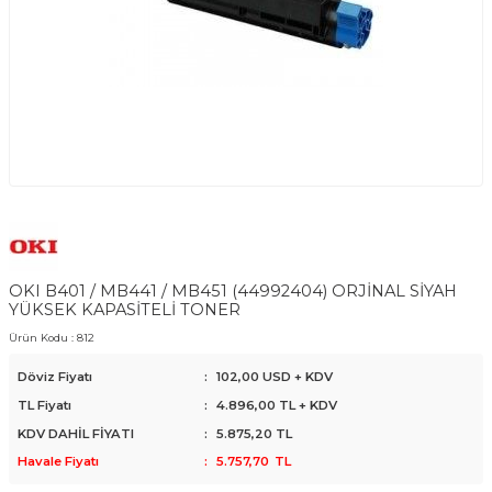
OKI B401 / MB441 / MB451 (44992404) ORJİNAL SİYAH
YÜKSEK KAPASİTELİ TONER
Ürün Kodu :
812
Döviz Fiyatı
:
102,00 USD + KDV
TL Fiyatı
:
4.896,00
TL + KDV
KDV DAHİL FİYATI
:
5.875,20
TL
Havale Fiyatı
:
5.757,70
TL