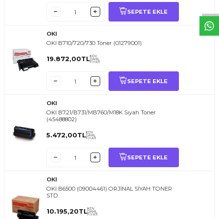
SEPETE EKLE
OKI
OKI B710/720/730 Toner (01279001)
KDV
19.872,00
TL
DAHİL
FİYATI
SEPETE EKLE
OKI
OKI B721/B731/MB760/M18K Siyah Toner
(45488802)
KDV
5.472,00
TL
DAHİL
FİYATI
SEPETE EKLE
OKI
OKI B6500 (09004461) ORJİNAL SİYAH TONER
STD.
KDV
10.195,20
TL
DAHİL
FİYATI