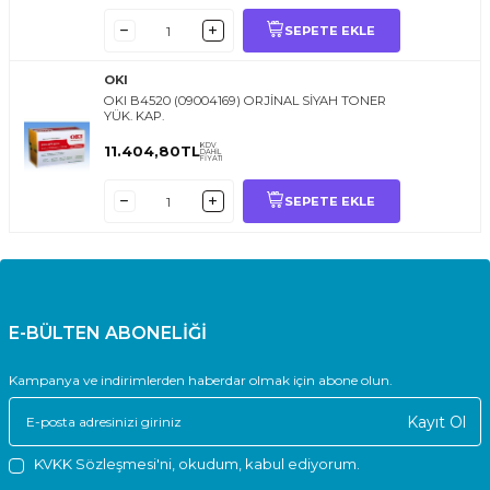
SEPETE EKLE
OKI
OKI B4520 (09004169) ORJİNAL SİYAH TONER
YÜK. KAP.
KDV
11.404,80
TL
DAHİL
FİYATI
SEPETE EKLE
E-BÜLTEN ABONELİĞİ
Kampanya ve indirimlerden haberdar olmak için abone olun.
Kayıt Ol
KVKK Sözleşmesi'ni
, okudum, kabul ediyorum.