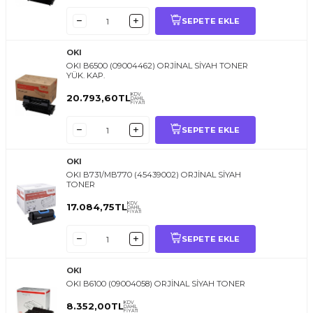
SEPETE EKLE
OKI
OKI B6500 (09004462) ORJİNAL SİYAH TONER
YÜK. KAP.
KDV
20.793,60
TL
DAHİL
FİYATI
SEPETE EKLE
OKI
OKI B731/MB770 (45439002) ORJİNAL SİYAH
TONER
KDV
17.084,75
TL
DAHİL
FİYATI
SEPETE EKLE
OKI
OKI B6100 (09004058) ORJİNAL SİYAH TONER
KDV
8.352,00
TL
DAHİL
FİYATI