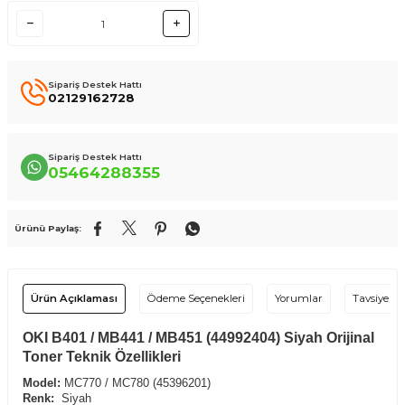
Sipariş Destek Hattı
02129162728
Sipariş Destek Hattı
05464288355
Ürünü Paylaş:
Ürün Açıklaması
Ödeme Seçenekleri
Yorumlar
Tavsiye Et
OKI B401 / MB441 / MB451 (44992404) Siyah Orijinal
Toner Teknik Özellikleri
Model:
MC770 / MC780 (45396201)
Renk:
Siyah