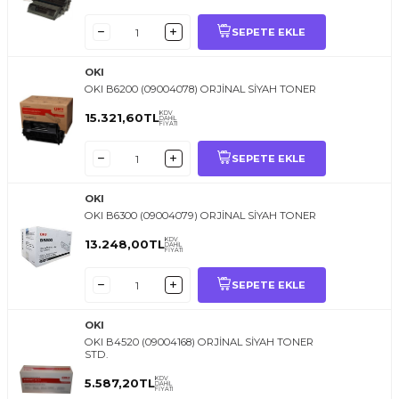
SEPETE EKLE
OKI
OKI B6200 (09004078) ORJİNAL SİYAH TONER
KDV
15.321,60
TL
DAHİL
FİYATI
SEPETE EKLE
OKI
OKI B6300 (09004079) ORJİNAL SİYAH TONER
KDV
13.248,00
TL
DAHİL
FİYATI
SEPETE EKLE
OKI
OKI B4520 (09004168) ORJİNAL SİYAH TONER
STD.
KDV
5.587,20
TL
DAHİL
FİYATI