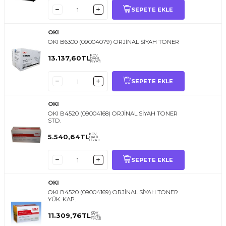
SEPETE EKLE
OKI
OKI B6300 (09004079) ORJİNAL SİYAH TONER
KDV
13.137,60
TL
DAHİL
FİYATI
SEPETE EKLE
OKI
OKI B4520 (09004168) ORJİNAL SİYAH TONER
STD.
KDV
5.540,64
TL
DAHİL
FİYATI
SEPETE EKLE
OKI
OKI B4520 (09004169) ORJİNAL SİYAH TONER
YÜK. KAP.
KDV
11.309,76
TL
DAHİL
FİYATI