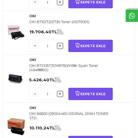
SEPETE EKLE
OKI
OKI B710/720/730 Toner (01279001)
KDV
19.706,40
TL
DAHİL
FİYATI
SEPETE EKLE
OKI
OKI B721/B731/MB760/M18K Siyah Toner
(45488802)
KDV
5.426,40
TL
DAHİL
FİYATI
SEPETE EKLE
OKI
OKI B6500 (09004461) ORJİNAL SİYAH TONER
STD.
KDV
10.110,24
TL
DAHİL
FİYATI