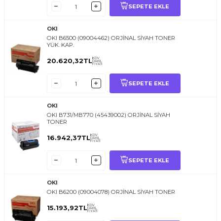
SEPETE EKLE
OKI
OKI B6500 (09004462) ORJİNAL SİYAH TONER
YÜK. KAP.
KDV
20.620,32
TL
DAHİL
FİYATI
SEPETE EKLE
OKI
OKI B731/MB770 (45439002) ORJİNAL SİYAH
TONER
KDV
16.942,37
TL
DAHİL
FİYATI
SEPETE EKLE
OKI
OKI B6200 (09004078) ORJİNAL SİYAH TONER
KDV
15.193,92
TL
DAHİL
FİYATI