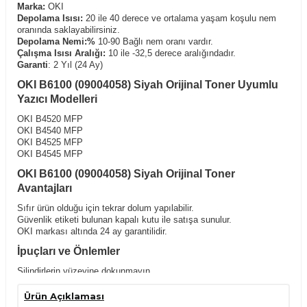
Marka:
OKI
Depolama Isısı:
20 ile 40 derece ve ortalama yaşam koşulu nem
oranında saklayabilirsiniz.
Depolama Nemi:%
10-90 Bağlı nem oranı vardır.
Çalışma Isısı Aralığı:
10 ile -32,5 derece aralığındadır.
Garanti
: 2 Yıl (24 Ay)
OKI B6100 (09004058) Siyah Orijinal Toner Uyumlu
Yazıcı Modelleri
OKI B4520 MFP
OKI B4540 MFP
OKI B4525 MFP
OKI B4545 MFP
OKI B6100 (09004058) Siyah Orijinal Toner
Avantajları
Sıfır ürün olduğu için tekrar dolum yapılabilir.
Güvenlik etiketi bulunan kapalı kutu ile satışa sunulur.
OKI markası altında 24 ay garantilidir.
İpuçları ve Önlemler
Silindirlerin yüzeyine dokunmayın.
Serin ve kuru yerde tutun.
Sadece belirli uyumlu yazıcılarda kullanın.
Ürün Açıklaması
Yatay konumda tutarak,kullanımdan önce hafifçe çalkalayın.