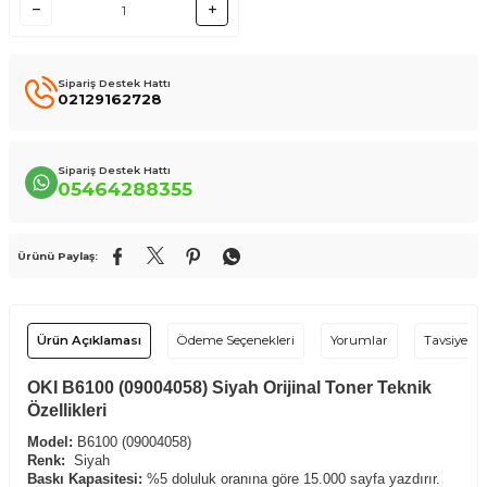
Sipariş Destek Hattı
02129162728
Sipariş Destek Hattı
05464288355
Ürünü Paylaş:
Ürün Açıklaması
Ödeme Seçenekleri
Yorumlar
Tavsiye Et
OKI B6100 (09004058) Siyah Orijinal Toner Teknik
Özellikleri
Model:
B6100 (09004058)
Renk:
Siyah
Baskı Kapasitesi:
%5 doluluk oranına göre 15.000 sayfa yazdırır.