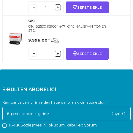
SEPETE EKLE
OKI
OKI B2500 (09004447) ORJİNAL SİYAH TONER
STD.
KDV
9.996,00
TL
DAHİL
FİYATI
SEPETE EKLE
E-BÜLTEN ABONELİĞİ
Kampanya ve indirimlerden haberdar olmak için abone olun.
Kayıt Ol
KVKK Sözleşmesi'ni
, okudum, kabul ediyorum.