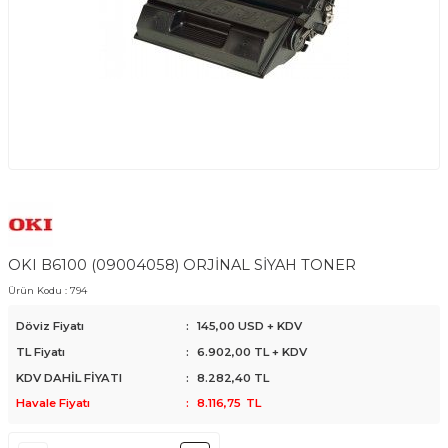
OKI B6100 (09004058) ORJİNAL SİYAH TONER
Ürün Kodu :
794
Döviz Fiyatı
:
145,00 USD + KDV
TL Fiyatı
:
6.902,00
TL + KDV
KDV DAHİL FİYATI
:
8.282,40
TL
Havale Fiyatı
:
8.116,75
TL