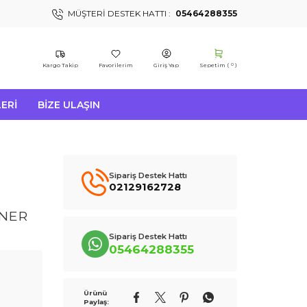
MÜŞTERI DESTEK HATTI :
05464288355
Kargo Takip
Favorilerim
Giriş Yap
Sepetim (
)
0
ERI
BIZE ULAŞIN
Sipariş Destek Hattı
02129162728
ONER
Sipariş Destek Hattı
05464288355
Ürünü
Paylaş: