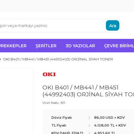
Ara
ÜREKKEPLER
ŞERITLER
3D YAZICILAR
ÇEVRE BIRIML
OKI B401 / MB441 / MB451 (44992403) ORJİNAL SİYAH TONER
OKI B401 / MB441 / MB451
(44992403) ORJİNAL SİYAH T
Ürün Kodu :
811
Döviz Fiyatı
:
86,00 USD + KDV
TL Fiyatı
:
4.128,00
TL + KDV
KDV DAHİL FİYATI
:
4.953,60
TL