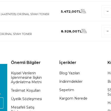
KDV
5.472,00
TL
DAHİL
FİYATI
 (44574705) ORJİNAL SİYAH TONER
KDV
8.928,00
TL
DAHİL
FİYATI
 ORJİNAL SİYAH TONER
Önemli Bilgiler
İçerikler
K
Kişisel Verilerin
Blog Yazıları
H
İşlenmesine İlişkin
İndirimdekiler
Ba
Aydınlatma Metni
Sepetim
S
Teslimat Koşulları
.
So
Kargom Nerede
Üyelik Sözleşmesi
H
Mesafeli Satış