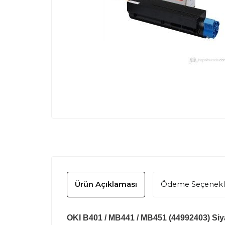
Ürün Açıklaması
Ödeme Seçenekl
OKI B401 / MB441 / MB451 (44992403) Siyah