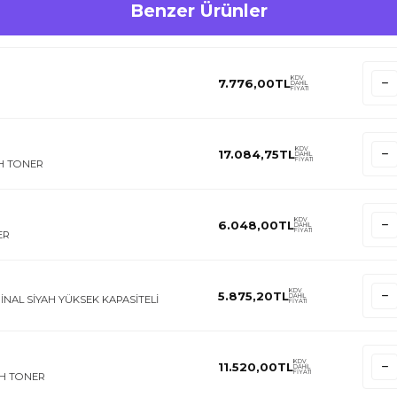
Benzer Ürünler
KDV
7.776,00
TL
DAHİL
FİYATI
KDV
17.084,75
TL
DAHİL
FİYATI
AH TONER
KDV
6.048,00
TL
DAHİL
FİYATI
ER
KDV
5.875,20
TL
DAHİL
JİNAL SİYAH YÜKSEK KAPASİTELİ
FİYATI
KDV
11.520,00
TL
DAHİL
FİYATI
YAH TONER