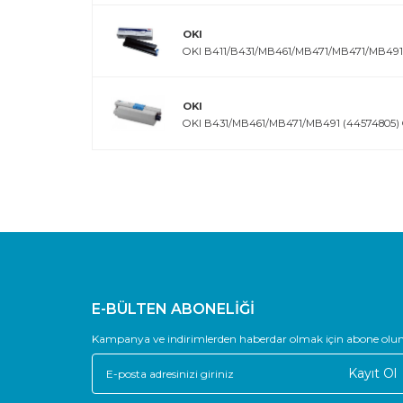
OKI
OKI B411/B431/MB461/MB471/MB471/MB491
OKI
OKI B431/MB461/MB471/MB491 (44574805)
E-BÜLTEN ABONELİĞİ
Kampanya ve indirimlerden haberdar olmak için abone olun
Kayıt Ol