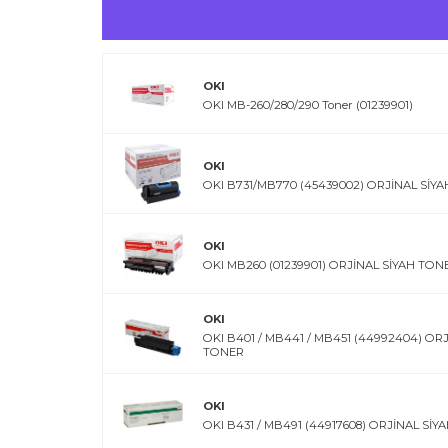
OKI
OKI MB-260/280/290 Toner (01239901)
OKI
OKI B731/MB770 (45439002) ORJİNAL SİY
OKI
OKI MB260 (01239901) ORJİNAL SİYAH TON
OKI
OKI B401 / MB441 / MB451 (44992404) OR
TONER
OKI
OKI B431 / MB491 (44917608) ORJİNAL Sİ