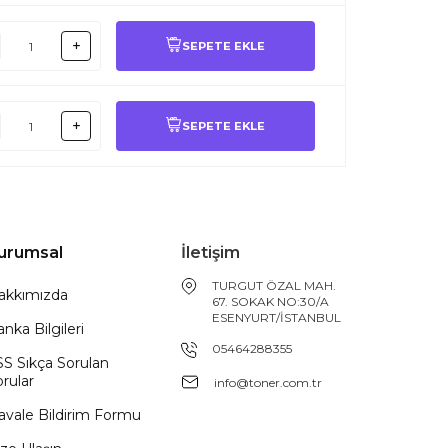
SEPETE EKLE
SEPETE EKLE
urumsal
İletişim
TURGUT ÖZAL MAH.
akkımızda
67. SOKAK NO:30/A
ESENYURT/İSTANBUL
nka Bilgileri
05464288355
SS Sıkça Sorulan
rular
info@toner.com.tr
avale Bildirim Formu