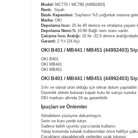
Model:
MC770 / MC780 (44992403)
Renk:
Siyah
Baskı Kapasitesi:
Sayfanın %5 yoğunluk oranına göre 
Marka:
OKI
Depolama Isısı:
20 ile 40 derece ve ortalama yaşam k
Depolama Nemi:%
10-90 Bağlı nem oranı vardır.
Çalışma Isısı Aralığı:
10 ile -32,5 derece aralığındadır
Garanti:
2 Yıl (24 Ay)
OKI B401 / MB441 / MB451 (44992403) Siya
OKI B401
OKI MB441
OKI MB451
OKI B401 / MB441 / MB451 (44992403) Siyah
Sıfır ve orjinal ürün olduğu için tekrar dolum yapılabilir.
Güvenlik etiketi bulunan kapalı kutu ile satışa sunulur.
OKI markası altında 24 ay garantilidir.
İpuçları ve Önlemler
Silindirlerin yüzeyine dokunmayın.
Serin ve kuru yerde tutun.
Sadece belirli uyumlu yazıcılarda kullanın.
Yatay konumda tutarak,kullanımdan önce hafifçe çalka
Çocukların ulaşabileceği yerlerden uzak tutunuz.