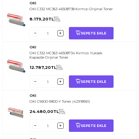
OKI
OKI C332 MC363 46508738 Kırmızı Orijinal Toner
KDV
8.179,20
TL
DAHİL
FİYATI
SEPETE EKLE
OKI
OKI C332 MC363 46508734 Kırmızı Yüksek
Kapasite Orijinal Toner
KDV
12.787,20
TL
DAHİL
FİYATI
SEPETE EKLE
OKI
OKI C9600-9800-Y Toner (42918961)
KDV
24.480,00
TL
DAHİL
FİYATI
SEPETE EKLE