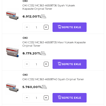
OKI
OKI C332 MC363 46508736 Siyah Yüksek
Kapasite Orijinal Toner
KDV
6.912,00
TL
DAHİL
FİYATI
SEPETE EKLE
OKI
OKI C332 MC363 46508735 Mavi Yüksek Kapasite
Orijinal Toner
KDV
8.179,20
TL
DAHİL
FİYATI
SEPETE EKLE
OKI
OKI C332 MC363 46508740 Siyah Orijinal Toner
KDV
5.760,00
TL
DAHİL
FİYATI
SEPETE EKLE