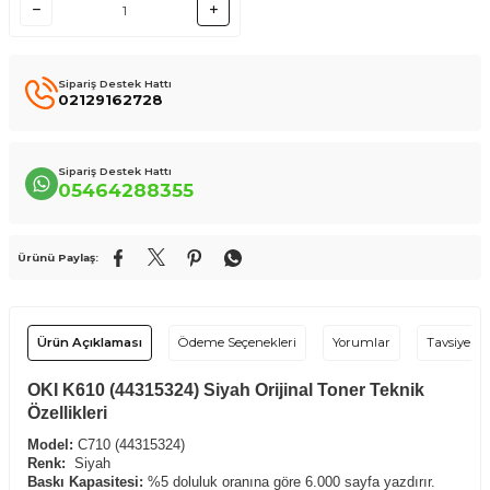
Sipariş Destek Hattı
02129162728
Sipariş Destek Hattı
05464288355
Ürünü Paylaş:
Ürün Açıklaması
Ödeme Seçenekleri
Yorumlar
Tavsiye Et
OKI K610 (44315324) Siyah Orijinal Toner Teknik
Özellikleri
Model:
C710 (44315324)
Renk:
Siyah
Baskı Kapasitesi:
%5 doluluk oranına göre 6.000 sayfa yazdırır.