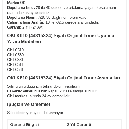
Marka:
OKI
Depolama Isısı:
20 ile 40 derece ve ortalama yaşam koşulu nem
oranında saklayabilirsiniz.
Depolama Nemi:
%10-90 Bağlı nem oranı vardır.
Çalışma Isısı Aralığı:
10 ile -32,5 derece aralığındadır.
Garanti:
2 Yıl (24 Ay)
OKI K610 (44315324) Siyah Orijinal Toner Uyumlu
Yazıcı Modelleri
OKI C510
OKI C530
OKI C561
OKI C511
OKI C531
OKI K610 (44315324) Siyah Orijinal Toner Avantajları
Sıfır ürün olduğu için tekrar dolum yapılabilir.
Güvenlik etiketi bulunan kapalı kutu ile satışa sunulur.
OKI markası altında 24 ay garantilidir.
İpuçları ve Önlemler
Silindirlerin yüzeyine dokunmayın.
Serin ve kuru yerde tutun.
Sadece belirli uyumlu yazıcılarda kullanın.
Garanti Bilgisi
2 Yıl Garantili
Yatay konumda tutarak,kullanımdan önce hafifçe çalkalayın.