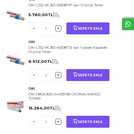
OKI C332 MC363 46508737 Sarı Orijinal Toner
KDV
5.760,00
TL
DAHİL
FİYATI
SEPETE EKLE
OKI
OKI C332 MC363 46508733 Sarı Yüksek Kapasite
Orijinal Toner
KDV
6.912,00
TL
DAHİL
FİYATI
SEPETE EKLE
OKI
OKI C810/C830 (44059118) ORJİNAL KIRMIZI
TONER
KDV
15.264,00
TL
DAHİL
FİYATI
SEPETE EKLE