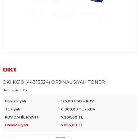
OKI K610 (44315324) ORJİNAL SİYAH TONER
Ürün Kodu :
903
Döviz Fiyatı
:
125,00 USD + KDV
TL Fiyatı
:
6.000,00
TL + KDV
KDV DAHİL FİYATI
:
7.200,00
TL
Havale Fiyatı
:
7.056,00
TL