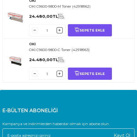
OKI
OKI C9600-9800-M Toner (42918962)
KDV
24.480,00
TL
DAHİL
FİYATI
SEPETE EKLE
OKI
OKI C9600-9800-C Toner (42918963)
KDV
24.480,00
TL
DAHİL
FİYATI
SEPETE EKLE
E-BÜLTEN ABONELİĞİ
Kampanya ve indirimlerden haberdar olmak için abone olun.
Kayıt Ol