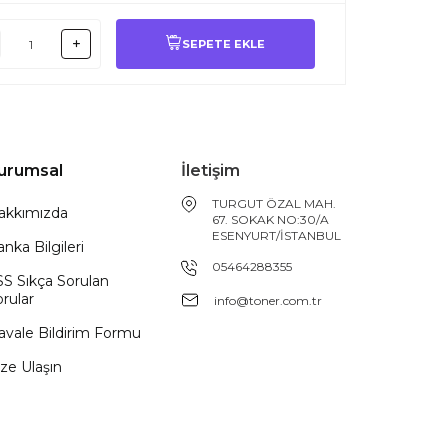
SEPETE EKLE
urumsal
İletişim
TURGUT ÖZAL MAH.
akkımızda
67. SOKAK NO:30/A
ESENYURT/İSTANBUL
nka Bilgileri
05464288355
SS Sıkça Sorulan
rular
info@toner.com.tr
avale Bildirim Formu
ze Ulaşın