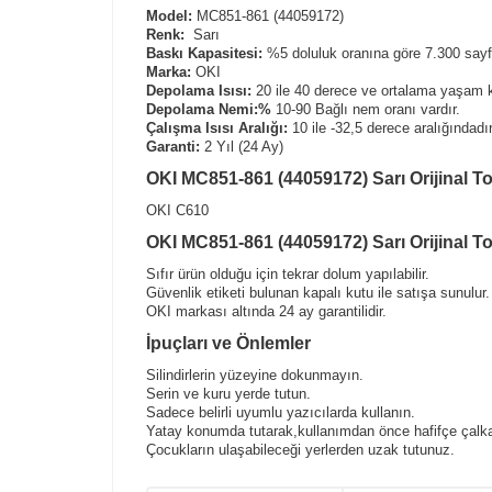
Model:
MC851-861 (44059172)
Renk:
Sarı
Baskı Kapasitesi:
%5 doluluk oranına göre 7.300 sayfa
Marka:
OKI
Depolama Isısı:
20 ile 40 derece ve ortalama yaşam k
Depolama Nemi:%
10-90 Bağlı nem oranı vardır.
Çalışma Isısı Aralığı:
10 ile -32,5 derece aralığındadır
Garanti:
2 Yıl (24 Ay)
OKI MC851-861 (44059172) Sarı Orijinal T
OKI C610
OKI MC851-861 (44059172) Sarı Orijinal To
Sıfır ürün olduğu için tekrar dolum yapılabilir.
Güvenlik etiketi bulunan kapalı kutu ile satışa sunulur.
OKI markası altında 24 ay garantilidir.
İpuçları ve Önlemler
Silindirlerin yüzeyine dokunmayın.
Serin ve kuru yerde tutun.
Sadece belirli uyumlu yazıcılarda kullanın.
Yatay konumda tutarak,kullanımdan önce hafifçe çalka
Çocukların ulaşabileceği yerlerden uzak tutunuz.