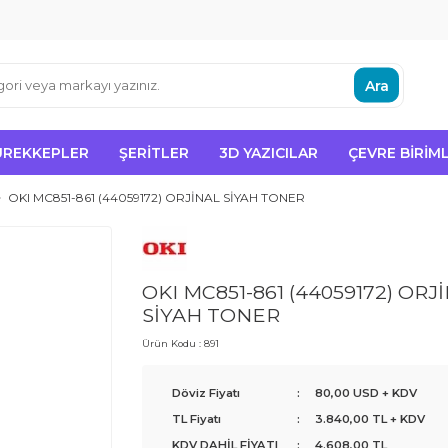
Ara
ÜREKKEPLER
ŞERITLER
3D YAZICILAR
ÇEVRE BIRIML
OKI MC851-861 (44059172) ORJİNAL SİYAH TONER
OKI MC851-861 (44059172) ORJ
SİYAH TONER
Ürün Kodu :
891
Döviz Fiyatı
:
80,00 USD + KDV
TL Fiyatı
:
3.840,00
TL + KDV
KDV DAHİL FİYATI
:
4.608,00
TL