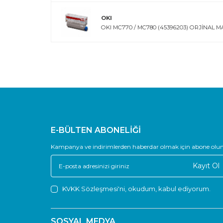
OKI
OKI MC770 / MC780 (45396203) ORJİNAL 
E-BÜLTEN ABONELİĞİ
Kampanya ve indirimlerden haberdar olmak için abone olun
Kayıt Ol
KVKK Sözleşmesi'ni
, okudum, kabul ediyorum.
SOSYAL MEDYA