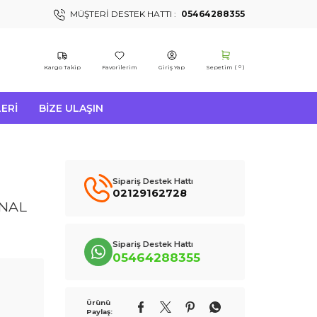
MÜŞTERI DESTEK HATTI :
05464288355
Kargo Takip
Favorilerim
Giriş Yap
Sepetim (
)
0
ERI
BIZE ULAŞIN
Sipariş Destek Hattı
02129162728
İNAL
Sipariş Destek Hattı
05464288355
Ürünü
Paylaş: