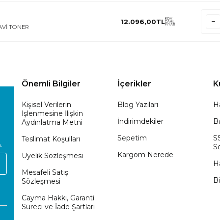
KDV
12.096,00
TL
DAHİL
FİYATI
MAVİ TONER
Önemli Bilgiler
İçerikler
K
Kişisel Verilerin
Blog Yazıları
H
İşlenmesine İlişkin
İndirimdekiler
Ba
Aydınlatma Metni
Sepetim
S
Teslimat Koşulları
.
So
Kargom Nerede
Üyelik Sözleşmesi
H
Mesafeli Satış
Bi
Sözleşmesi
Cayma Hakkı, Garanti
Süreci ve İade Şartları