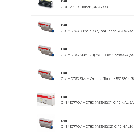
OKI
OKI FAX 160 Toner (01234101)
OKI
Oki MC760 Kırmızı Orijinal Toner 45396302 
OKI
Oki MC760 Mavi Orijinal Toner 45396303 (6.
OKI
Oki MC760 Siyah Orijinal Toner 45396304 (8
OKI
OKI MC770 / MC780 (45396201) ORJİNAL S
OKI
OKI MC770 / MC780 (45396202) ORJİNAL K