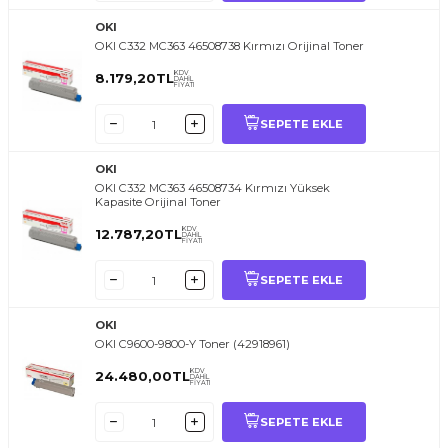
OKI
OKI C332 MC363 46508738 Kırmızı Orijinal Toner
KDV
8.179,20
TL
DAHİL
FİYATI
SEPETE EKLE
OKI
OKI C332 MC363 46508734 Kırmızı Yüksek
Kapasite Orijinal Toner
KDV
12.787,20
TL
DAHİL
FİYATI
SEPETE EKLE
OKI
OKI C9600-9800-Y Toner (42918961)
KDV
24.480,00
TL
DAHİL
FİYATI
SEPETE EKLE