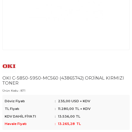
OKI C-5850-5950-MC560 (43865742) ORJİNAL KIRMIZI
TONER
Ürün Kodu :
871
Döviz Fiyatı
:
235,00 USD + KDV
TL Fiyatı
:
11.280,00
TL + KDV
KDV DAHİL FİYATI
:
13.536,00
TL
Havale Fiyatı
:
13.265,28
TL