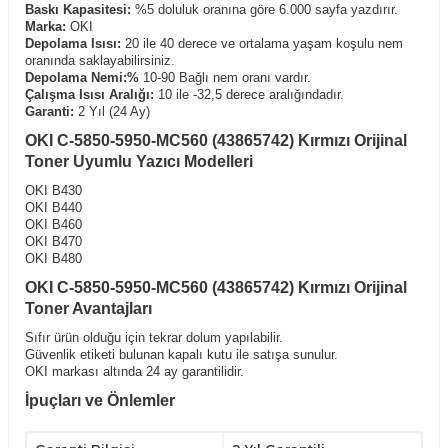
Baskı Kapasitesi:
%5 doluluk oranına göre 6.000 sayfa yazdırır.
Marka:
OKI
Depolama Isısı:
20 ile 40 derece ve ortalama yaşam koşulu nem
oranında saklayabilirsiniz.
Depolama Nemi:%
10-90 Bağlı nem oranı vardır.
Çalışma Isısı Aralığı:
10 ile -32,5 derece aralığındadır.
Garanti:
2 Yıl (24 Ay)
OKI C-5850-5950-MC560 (43865742) Kırmızı Orijinal
Toner Uyumlu Yazıcı Modelleri
OKI B430
OKI B440
OKI B460
OKI B470
OKI B480
OKI C-5850-5950-MC560 (43865742) Kırmızı Orijinal
Toner Avantajları
Sıfır ürün olduğu için tekrar dolum yapılabilir.
Güvenlik etiketi bulunan kapalı kutu ile satışa sunulur.
OKI markası altında 24 ay garantilidir.
İpuçları ve Önlemler
Silindirlerin yüzeyine dokunmayın.
Serin ve kuru yerde tutun.