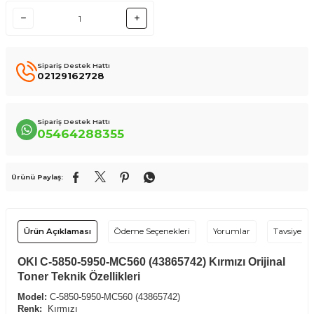
Sipariş Destek Hattı
02129162728
Sipariş Destek Hattı
05464288355
Ürünü Paylaş:
Ürün Açıklaması
Ödeme Seçenekleri
Yorumlar
Tavsiye Et
OKI C-5850-5950-MC560 (43865742) Kırmızı Orijinal
Toner Teknik Özellikleri
Model:
C-5850-5950-MC560 (43865742)
Renk:
Kırmızı