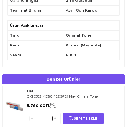
Garanti Bilgisi
2 Yıl Garantili
Sadece belirli uyumlu yazıcılarda kullanın.
Yatay konumda tutarak,kullanımdan önce hafifçe çalkalayın.
Teslimat Bilgisi
Aynı Gün Kargo
Çocukların ulaşabileceği yerlerden uzak tutunuz.
Ürün Açıklaması
Türü
Orijinal Toner
Renk
Kırmızı (Magenta)
Sayfa
6000
Benzer Ürünler
OKI
OKI C332 MC363 46508739 Mavi Orijinal Toner
KDV
5.760,00
TL
DAHİL
FİYATI
SEPETE EKLE