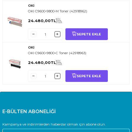
OKI
OKI C9600-9800-M Toner (42918962)
KDV
24.480,00
TL
DAHİL
FİYATI
SEPETE EKLE
OKI
OKI C9600-9800-C Toner (42918963)
KDV
24.480,00
TL
DAHİL
FİYATI
SEPETE EKLE
E-BÜLTEN ABONELİĞİ
Kampanya ve indirimlerden haberdar olmak için abone olun.