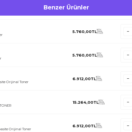
Benzer Ürünler
KDV
5.760,00
TL
DAHİL
FİYATI
er
KDV
5.760,00
TL
DAHİL
FİYATI
r
KDV
6.912,00
TL
DAHİL
FİYATI
te Orijinal Toner
KDV
15.264,00
TL
DAHİL
FİYATI
I TONER
KDV
6.912,00
TL
DAHİL
FİYATI
site Orijinal Toner