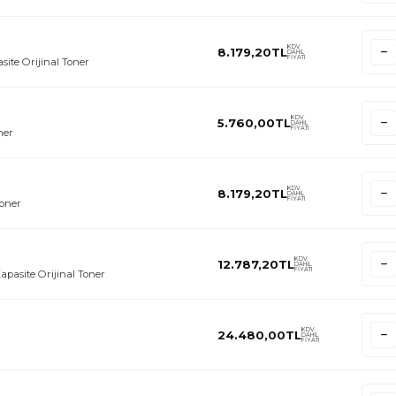
KDV
8.179,20
TL
DAHİL
FİYATI
ite Orijinal Toner
KDV
5.760,00
TL
DAHİL
FİYATI
ner
KDV
8.179,20
TL
DAHİL
FİYATI
Toner
KDV
12.787,20
TL
DAHİL
FİYATI
pasite Orijinal Toner
KDV
24.480,00
TL
DAHİL
FİYATI