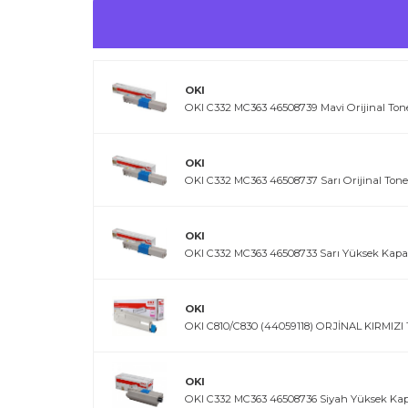
OKI
OKI C332 MC363 46508739 Mavi Orijinal Ton
OKI
OKI C332 MC363 46508737 Sarı Orijinal Tone
OKI
OKI C332 MC363 46508733 Sarı Yüksek Kapasi
OKI
OKI C810/C830 (44059118) ORJİNAL KIRMIZ
OKI
OKI C332 MC363 46508736 Siyah Yüksek Kapa