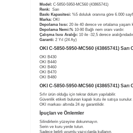
Model:
C-5850-5950-MC560 (43865741)
Renk:
Sarı
Baskı Kapasitesi:
%5 doluluk oranına göre 6.000 sayfa
Marka:
OKI
Depolama Isısı:
20 ile 40 derece ve ortalama yaşam k
Depolama Nemi:%
10-90 Bağlı nem oranı vardır.
Çalışma Isısı Aralığı:
10 ile -32,5 derece aralığındadır
Garanti:
2 Yıl (24 Ay)
OKI C-5850-5950-MC560 (43865741) Sarı Or
OKI B430
OKI B440
OKI B460
OKI B470
OKI B480
OKI C-5850-5950-MC560 (43865741) Sarı Ori
Sıfır ürün olduğu için tekrar dolum yapılabilir.
Güvenlik etiketi bulunan kapalı kutu ile satışa sunulur.
OKI markası altında 24 ay garantilidir.
İpuçları ve Önlemler
Silindirlerin yüzeyine dokunmayın.
Serin ve kuru yerde tutun.
Sadece belirli uyumlu yazıcılarda kullanın.