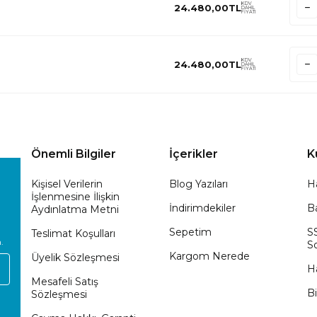
KDV
24.480,00
TL
DAHİL
FİYATI
KDV
24.480,00
TL
DAHİL
FİYATI
Önemli Bilgiler
İçerikler
K
Kişisel Verilerin
Blog Yazıları
H
İşlenmesine İlişkin
İndirimdekiler
Ba
Aydınlatma Metni
Sepetim
S
Teslimat Koşulları
.
So
Kargom Nerede
Üyelik Sözleşmesi
H
Mesafeli Satış
Bi
Sözleşmesi