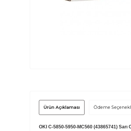
Ürün Açıklaması
Ödeme Seçenekl
OKI C-5850-5950-MC560 (43865741) Sarı Ori