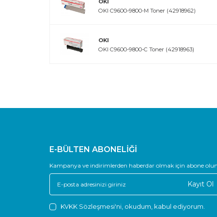
OKI
OKI C9600-9800-M Toner (42918962)
OKI
OKI C9600-9800-C Toner (42918963)
E-BÜLTEN ABONELİĞİ
Kampanya ve indirimlerden haberdar olmak için abone olun
Kayıt Ol
KVKK Sözleşmesi'ni
, okudum, kabul ediyorum.