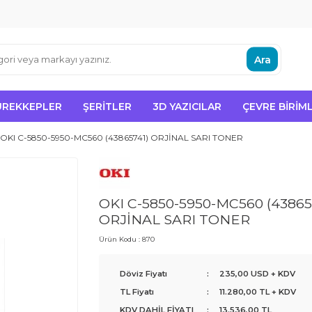
Ara
ÜREKKEPLER
ŞERITLER
3D YAZICILAR
ÇEVRE BIRIML
OKI C-5850-5950-MC560 (43865741) ORJİNAL SARI TONER
OKI C-5850-5950-MC560 (43865
ORJİNAL SARI TONER
Ürün Kodu :
870
Döviz Fiyatı
:
235,00 USD + KDV
TL Fiyatı
:
11.280,00
TL + KDV
KDV DAHİL FİYATI
:
13.536,00
TL