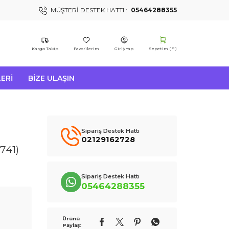
MÜŞTERI DESTEK HATTI :
05464288355
Kargo Takip
Favorilerim
Giriş Yap
Sepetim (
)
0
ERI
BIZE ULAŞIN
Sipariş Destek Hattı
02129162728
741)
Sipariş Destek Hattı
05464288355
Ürünü
Paylaş: