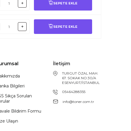
SEPETE EKLE
SEPETE EKLE
urumsal
İletişim
TURGUT ÖZAL MAH.
akkımızda
67. SOKAK NO:30/A
ESENYURT/İSTANBUL
nka Bilgileri
05464288355
SS Sıkça Sorulan
rular
info@toner.com.tr
avale Bildirim Formu
ze Ulaşın