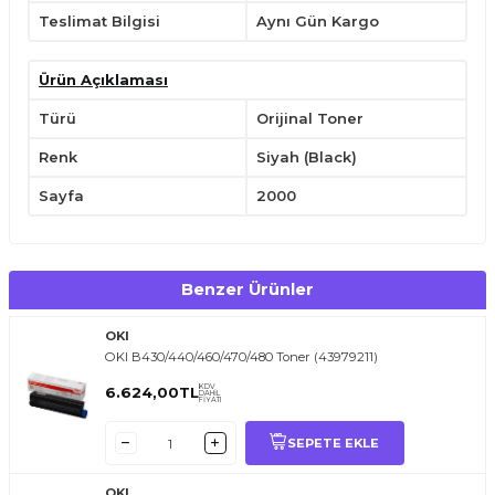
Teslimat Bilgisi
Aynı Gün Kargo
Ürün Açıklaması
Türü
Orijinal Toner
Renk
Siyah (Black)
Sayfa
2000
Benzer Ürünler
OKI
OKI B430/440/460/470/480 Toner (43979211)
KDV
6.624,00
TL
DAHİL
FİYATI
SEPETE EKLE
OKI