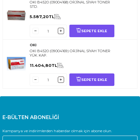
OKI B4520 (09004168) ORJİNAL SİYAH TONER
STD.
KDV
5.587,20
TL
DAHİL
FİYATI
SEPETE EKLE
OKI
OKI B4520 (09004169) ORJİNAL SİYAH TONER
YÜK. KAP.
KDV
11.404,80
TL
DAHİL
FİYATI
SEPETE EKLE
E-BÜLTEN ABONELİĞİ
Kampanya ve indirimlerden haberdar olmak için abone olun.