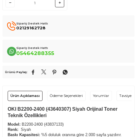
Sipariş Destek Hattı
02129162728
Sipariş Destek Hattı
05464288355
Ürünü Paylaş:
Ürün Açıklaması
Ödeme Seçenekleri
Yorumlar
Tavsiye Et
OKI B2200-2400 (43640307) Siyah Orijinal Toner
Teknik Özellikleri
Model:
B2200-2400 (43837133)
Renk:
Siyah
Baskı Kapasitesi:
%5 doluluk oranına göre 2.000 sayfa yazdırır.