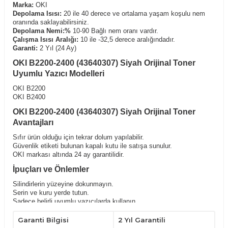
Marka:
OKI
Depolama Isısı:
20 ile 40 derece ve ortalama yaşam koşulu nem
oranında saklayabilirsiniz.
Depolama Nemi:%
10-90 Bağlı nem oranı vardır.
Çalışma Isısı Aralığı:
10 ile -32,5 derece aralığındadır.
Garanti:
2 Yıl (24 Ay)
OKI B2200-2400 (43640307) Siyah Orijinal Toner
Uyumlu Yazıcı Modelleri
OKI B2200
OKI B2400
OKI B2200-2400 (43640307) Siyah Orijinal Toner
Avantajları
Sıfır ürün olduğu için tekrar dolum yapılabilir.
Güvenlik etiketi bulunan kapalı kutu ile satışa sunulur.
OKI markası altında 24 ay garantilidir.
İpuçları ve Önlemler
Silindirlerin yüzeyine dokunmayın.
Serin ve kuru yerde tutun.
Sadece belirli uyumlu yazıcılarda kullanın.
Yatay konumda tutarak,kullanımdan önce hafifçe çalkalayın.
Çocukların ulaşabileceği yerlerden uzak tutunuz.
Garanti Bilgisi
2 Yıl Garantili