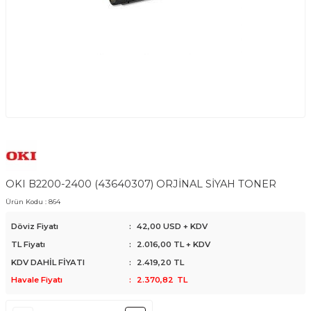
OKI B2200-2400 (43640307) ORJİNAL SİYAH TONER
Ürün Kodu :
864
Döviz Fiyatı
:
42,00 USD + KDV
TL Fiyatı
:
2.016,00
TL + KDV
KDV DAHİL FİYATI
:
2.419,20
TL
Havale Fiyatı
:
2.370,82
TL