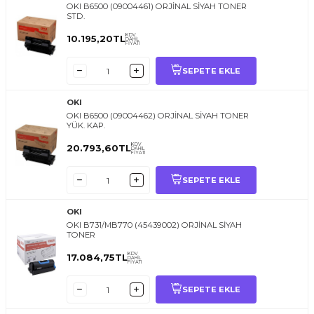
OKI B6500 (09004461) ORJİNAL SİYAH TONER
STD.
KDV
10.195,20
TL
DAHİL
FİYATI
SEPETE EKLE
OKI
OKI B6500 (09004462) ORJİNAL SİYAH TONER
YÜK. KAP.
KDV
20.793,60
TL
DAHİL
FİYATI
SEPETE EKLE
OKI
OKI B731/MB770 (45439002) ORJİNAL SİYAH
TONER
KDV
17.084,75
TL
DAHİL
FİYATI
SEPETE EKLE