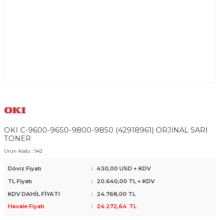
OKI C-9600-9650-9800-9850 (42918961) ORJİNAL SARI
TONER
Ürün Kodu :
942
Döviz Fiyatı
:
430,00 USD + KDV
TL Fiyatı
:
20.640,00
TL + KDV
KDV DAHİL FİYATI
:
24.768,00
TL
Havale Fiyatı
:
24.272,64
TL