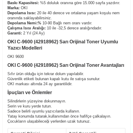
Baskı Kapasitesi:
%5 doluluk oranına göre 15.000 sayfa yazdırır.
Marka:
OKI
Depolama Isısı:
20 ile 40 derece ve ortalama yaşam koşulu nem
oranında saklayabilirsiniz.
Depolama Nemi:%
10-90 Bağlı nem oranı vardır.
Çalışma Isısı Aralığı:
10 ile -32,5 derece aralığındadır.
Garanti:
2 Yıl (24 Ay)
OKI C-9600 (42918962) Sarı Orijinal Toner Uyumlu
Yazıcı Modelleri
OKI 9600
OKI C-9600 (42918962) Sarı Orijinal Toner Avantajları
Sıfır ürün olduğu için tekrar dolum yapılabilir.
Güvenlik etiketi bulunan kapalı kutu ile satışa sunulur.
OKI markası altında 24 ay garantilidir.
İpuçları ve Önlemler
Silindirlerin yüzeyine dokunmayın.
Serin ve kuru yerde tutun.
Sadece belirli uyumlu yazıcılarda kullanın.
Yatay konumda tutarak,kullanımdan önce hafifçe çalkalayın.
Çocukların ulaşabileceği yerlerden uzak tutunuz.