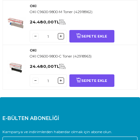
OKI
OKI C9600-9800-M Toner (42918962)
KDV
24.480,00
TL
DAHİL
FİYATI
SEPETE EKLE
OKI
OKI C9600-9800-C Toner (42918963)
KDV
24.480,00
TL
DAHİL
FİYATI
SEPETE EKLE
E-BÜLTEN ABONELİĞİ
Kampanya ve indirimlerden haberdar olmak için abone olun.