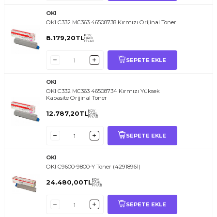
OKI
OKI C332 MC363 46508738 Kırmızı Orijinal Toner
KDV
8.179,20
TL
DAHİL
FİYATI
SEPETE EKLE
OKI
OKI C332 MC363 46508734 Kırmızı Yüksek
Kapasite Orijinal Toner
KDV
12.787,20
TL
DAHİL
FİYATI
SEPETE EKLE
OKI
OKI C9600-9800-Y Toner (42918961)
KDV
24.480,00
TL
DAHİL
FİYATI
SEPETE EKLE