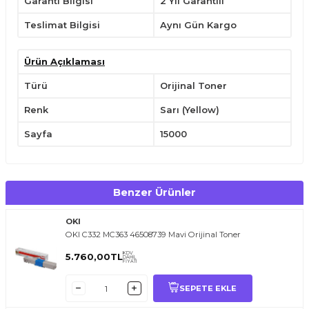
Garanti Bilgisi
2 Yıl Garantili
Teslimat Bilgisi
Aynı Gün Kargo
Ürün Açıklaması
Türü
Orijinal Toner
Renk
Sarı (Yellow)
Sayfa
15000
Benzer Ürünler
OKI
OKI C332 MC363 46508739 Mavi Orijinal Toner
KDV
5.760,00
TL
DAHİL
FİYATI
SEPETE EKLE