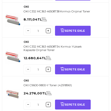
OKI
OKI C332 MC363 46508738 Kırmızı Orijinal Toner
KDV
8.111,04
TL
DAHİL
FİYATI
SEPETE EKLE
OKI
OKI C332 MC363 46508734 Kırmızı Yüksek
Kapasite Orijinal Toner
KDV
12.680,64
TL
DAHİL
FİYATI
SEPETE EKLE
OKI
OKI C9600-9800-Y Toner (42918961)
KDV
24.276,00
TL
DAHİL
FİYATI
SEPETE EKLE