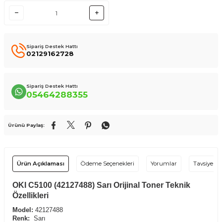
Sipariş Destek Hattı
02129162728
Sipariş Destek Hattı
05464288355
Ürünü Paylaş:
Ürün Açıklaması
Ödeme Seçenekleri
Yorumlar
Tavsiye Et
OKI C5100 (42127488) Sarı Orijinal Toner Teknik
Özellikleri
Model:
42127488
Renk:
Sarı