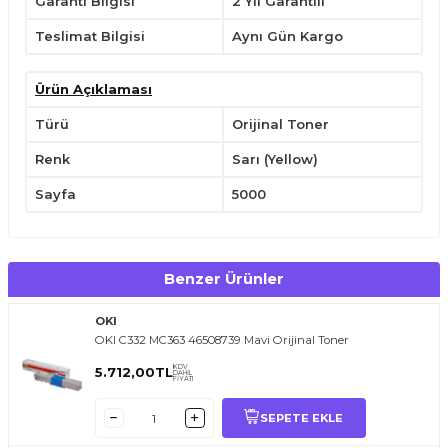
Garanti Bilgisi
2 Yıl Garantili
Çocukların ulaşabileceği yerlerden uzak tutunuz.
Teslimat Bilgisi
Aynı Gün Kargo
Ürün Açıklaması
Türü
Orijinal Toner
Renk
Sarı (Yellow)
Sayfa
5000
Benzer Ürünler
OKI
OKI C332 MC363 46508739 Mavi Orijinal Toner
KDV
5.712,00
TL
DAHİL
FİYATI
SEPETE EKLE