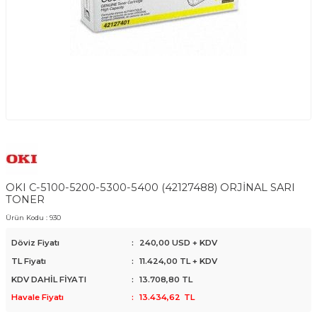
OKI C-5100-5200-5300-5400 (42127488) ORJİNAL SARI
TONER
Ürün Kodu :
930
Döviz Fiyatı
:
240,00 USD + KDV
TL Fiyatı
:
11.424,00
TL + KDV
KDV DAHİL FİYATI
:
13.708,80
TL
Havale Fiyatı
:
13.434,62
TL