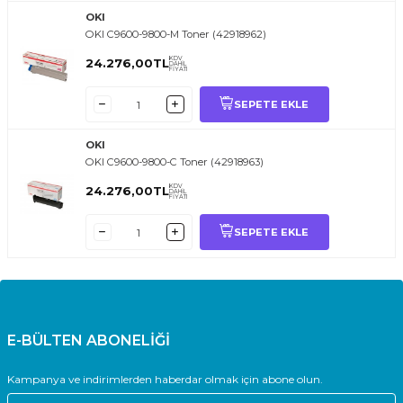
OKI
OKI C9600-9800-M Toner (42918962)
KDV
24.276,00
TL
DAHİL
FİYATI
SEPETE EKLE
OKI
OKI C9600-9800-C Toner (42918963)
KDV
24.276,00
TL
DAHİL
FİYATI
SEPETE EKLE
E-BÜLTEN ABONELİĞİ
Kampanya ve indirimlerden haberdar olmak için abone olun.