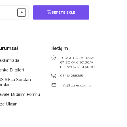
SEPETE EKLE
urumsal
İletişim
TURGUT ÖZAL MAH.
akkımızda
67. SOKAK NO:30/A
ESENYURT/İSTANBUL
nka Bilgileri
05464288355
SS Sıkça Sorulan
rular
info@toner.com.tr
avale Bildirim Formu
ze Ulaşın