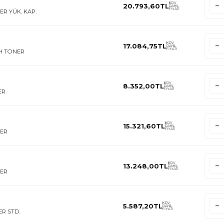
KDV
20.793,60
TL
DAHİL
FİYATI
ER YÜK. KAP.
KDV
17.084,75
TL
DAHİL
FİYATI
AH TONER
KDV
8.352,00
TL
DAHİL
FİYATI
ER
KDV
15.321,60
TL
DAHİL
FİYATI
NER
KDV
13.248,00
TL
DAHİL
FİYATI
NER
KDV
5.587,20
TL
DAHİL
FİYATI
ER STD.