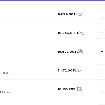
KDV
6.624,00
TL
DAHİL
FİYATI
)
KDV
10.944,00
TL
DAHİL
FİYATI
KDV
19.872,00
TL
DAHİL
FİYATI
KDV
5.472,00
TL
DAHİL
FİYATI
5488802)
KDV
10.195,20
TL
DAHİL
FİYATI
ER STD.