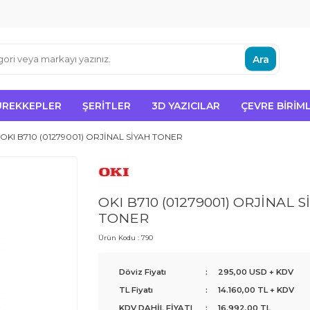
Ara
ÜREKKEPLER
ŞERITLER
3D YAZICILAR
ÇEVRE BIRIML
OKI B710 (01279001) ORJİNAL SİYAH TONER
OKI B710 (01279001) ORJİNAL S
TONER
Ürün Kodu :
790
Döviz Fiyatı
:
295,00 USD + KDV
TL Fiyatı
:
14.160,00
TL + KDV
KDV DAHİL FİYATI
:
16.992,00
TL