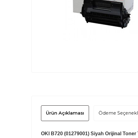
Ürün Açıklaması
Ödeme Seçenekl
OKI B720 (01279001) Siyah Orijinal Toner T