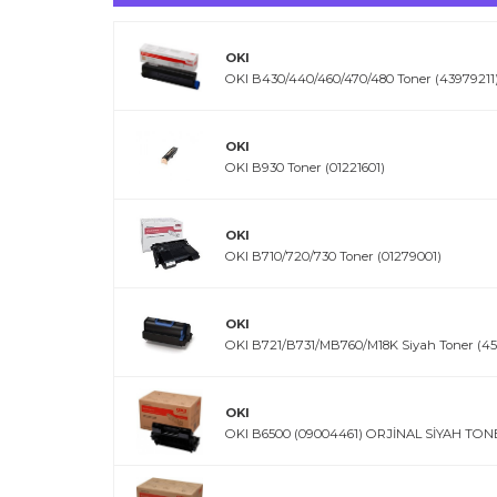
OKI
OKI B430/440/460/470/480 Toner (43979211
OKI
OKI B930 Toner (01221601)
OKI
OKI B710/720/730 Toner (01279001)
OKI
OKI B721/B731/MB760/M18K Siyah Toner (4
OKI
OKI B6500 (09004461) ORJİNAL SİYAH TON