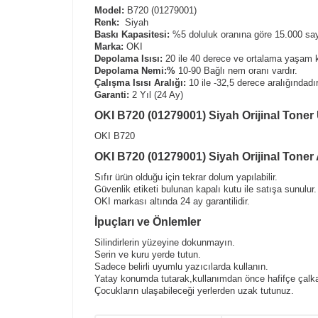
Model:
B720 (01279001)
Renk:
Siyah
Baskı Kapasitesi:
%5 doluluk oranına göre 15.000 sayf
Marka:
OKI
Depolama Isısı:
20 ile 40 derece ve ortalama yaşam k
Depolama Nemi:%
10-90 Bağlı nem oranı vardır.
Çalışma Isısı Aralığı:
10 ile -32,5 derece aralığındadır
Garanti:
2 Yıl (24 Ay)
OKI B720 (01279001) Siyah Orijinal Toner
OKI B720
OKI B720 (01279001) Siyah Orijinal Toner 
Sıfır ürün olduğu için tekrar dolum yapılabilir.
Güvenlik etiketi bulunan kapalı kutu ile satışa sunulur.
OKI markası altında 24 ay garantilidir.
İpuçları ve Önlemler
Silindirlerin yüzeyine dokunmayın.
Serin ve kuru yerde tutun.
Sadece belirli uyumlu yazıcılarda kullanın.
Yatay konumda tutarak,kullanımdan önce hafifçe çalka
Çocukların ulaşabileceği yerlerden uzak tutunuz.