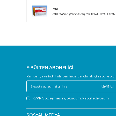
OKI
OKI B4520 (09004169) ORJİNAL SİYAH TON
E-BÜLTEN ABONELİĞİ
Kampanya ve indirimlerden haberdar olmak için abone olun
Kayıt Ol
KVKK Sözleşmesi'ni
, okudum, kabul ediyorum.
SOSYAL MEDYA