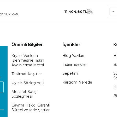
KDV
11.404,80
TL
DAHİL
FİYATI
ER YÜK. KAP.
Önemli Bilgiler
İçerikler
K
Kişisel Verilerin
Blog Yazıları
H
İşlenmesine İlişkin
İndirimdekiler
Ba
Aydınlatma Metni
Sepetim
S
Teslimat Koşulları
.
So
Kargom Nerede
Üyelik Sözleşmesi
H
Mesafeli Satış
Bi
Sözleşmesi
Cayma Hakkı, Garanti
Süreci ve İade Şartları