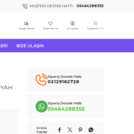
MÜŞTERI DESTEK HATTI :
05464288355
Kargo Takip
Favorilerim
Giriş Yap
Sepetim (
)
0
ERI
BIZE ULAŞIN
Sipariş Destek Hattı
02129162728
İYAH
Sipariş Destek Hattı
05464288355
Ürünü
Paylaş: