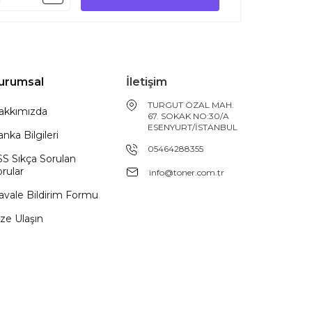
urumsal
İletişim
TURGUT ÖZAL MAH.
akkımızda
67. SOKAK NO:30/A
ESENYURT/İSTANBUL
nka Bilgileri
05464288355
SS Sıkça Sorulan
rular
info@toner.com.tr
avale Bildirim Formu
ze Ulaşın