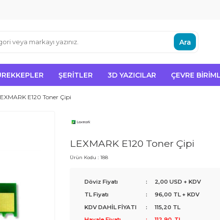
Ara
ÜREKKEPLER
ŞERITLER
3D YAZICILAR
ÇEVRE BIRIML
EXMARK E120 Toner Çipi
LEXMARK E120 Toner Çipi
Ürün Kodu :
188
Döviz Fiyatı
:
2,00 USD + KDV
TL Fiyatı
:
96,00
TL + KDV
KDV DAHİL FİYATI
:
115,20
TL
Havale Fiyatı
:
112,90
TL