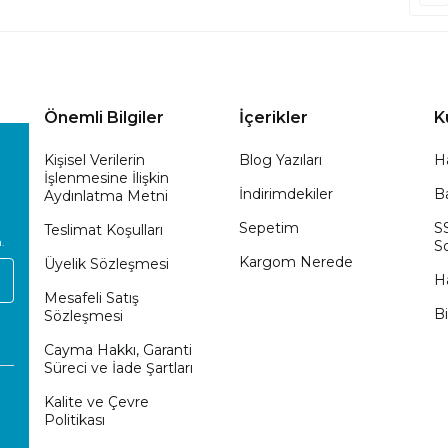
Önemli Bilgiler
İçerikler
K
Kişisel Verilerin
Blog Yazıları
H
İşlenmesine İlişkin
İndirimdekiler
Ba
Aydınlatma Metni
Sepetim
S
Teslimat Koşulları
.
So
Kargom Nerede
Üyelik Sözleşmesi
H
Mesafeli Satış
Bi
Sözleşmesi
Cayma Hakkı, Garanti
Süreci ve İade Şartları
Kalite ve Çevre
Politikası