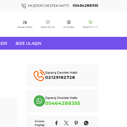
MÜŞTERI DESTEK HATTI :
05464288355
Kargo Takip
Favorilerim
Giriş Yap
Sepetim (
)
0
ERI
BIZE ULAŞIN
Sipariş Destek Hattı
02129162728
Sipariş Destek Hattı
05464288355
Ürünü
Paylaş: