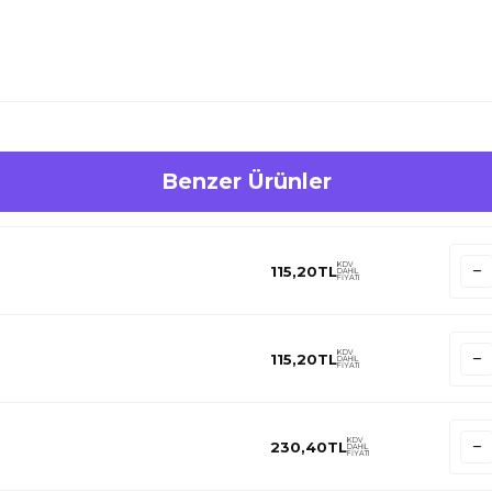
Benzer Ürünler
KDV
115,20
TL
DAHİL
FİYATI
KDV
115,20
TL
DAHİL
FİYATI
KDV
230,40
TL
DAHİL
FİYATI