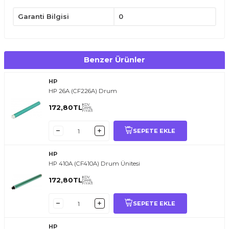
Garanti Bilgisi
0
Benzer Ürünler
HP
HP 26A (CF226A) Drum
KDV
172,80
TL
DAHİL
FİYATI
SEPETE EKLE
HP
HP 410A (CF410A) Drum Ünitesi
KDV
172,80
TL
DAHİL
FİYATI
SEPETE EKLE
HP