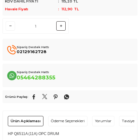
KDV DAHİL FİYATI
:
115,20
TL
Havale Fiyatı
:
112,90
TL
Sipariş Destek Hattı
02129162728
Sipariş Destek Hattı
05464288355
Ürünü Paylaş:
Ürün Açıklaması
Ödeme Seçenekleri
Yorumlar
Tavsiye Et
HP Q6511A (11A) OPC DRUM