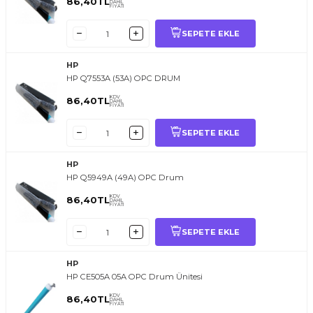
86,40
TL
DAHİL
FİYATI
SEPETE EKLE
HP
HP Q7553A (53A) OPC DRUM
KDV
86,40
TL
DAHİL
FİYATI
SEPETE EKLE
HP
HP Q5949A (49A) OPC Drum
KDV
86,40
TL
DAHİL
FİYATI
SEPETE EKLE
HP
HP CE505A 05A OPC Drum Ünitesi
KDV
86,40
TL
DAHİL
FİYATI