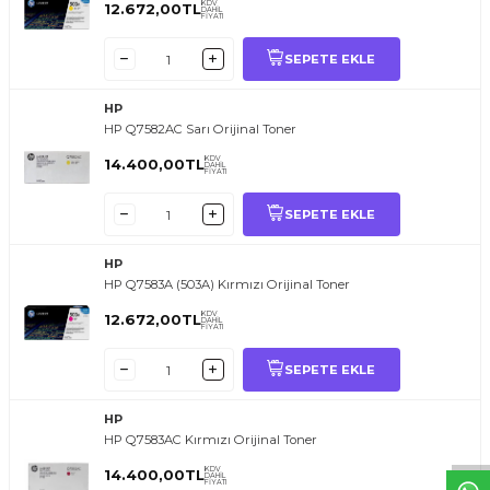
KDV
12.672,00
TL
DAHİL
FİYATI
SEPETE EKLE
HP
HP Q7582AC Sarı Orijinal Toner
KDV
14.400,00
TL
DAHİL
FİYATI
SEPETE EKLE
HP
HP Q7583A (503A) Kırmızı Orijinal Toner
KDV
12.672,00
TL
DAHİL
FİYATI
T
O
E
R
.
O
M.
T
R
i
l
i
l
t
i
m
g
i
ğ
i
i
ç
t
e
ş
k
k
ü
e
r
S
i
z
n
y
r
d
m
c
o
l
a
b
l
i
r
i
SEPETE EKLE
HP
HP Q7583AC Kırmızı Orijinal Toner
KDV
14.400,00
TL
DAHİL
FİYATI