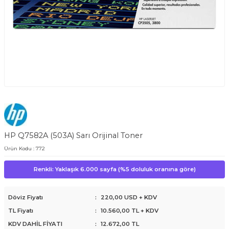
HP Q7582A (503A) Sarı Orijinal Toner
Ürün Kodu :
772
Renkli: Yaklaşık 6.000 sayfa (%5 doluluk oranına göre)
Döviz Fiyatı
:
220,00 USD + KDV
TL Fiyatı
:
10.560,00
TL + KDV
KDV DAHİL FİYATI
:
12.672,00
TL