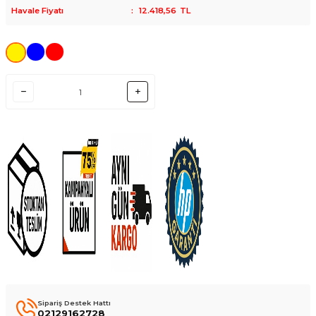
Havale Fiyatı
:
12.418,56
TL
Sipariş Destek Hattı
02129162728