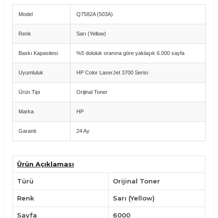
Model
Q7582A (503A)
Renk
Sarı (Yellow)
Baskı Kapasitesi
%5 doluluk oranına göre yaklaşık 6.000 sayfa
Uyumluluk
HP Color LaserJet 3700 Serisi
Ürün Tipi
Orijinal Toner
Marka
HP
Garanti
24 Ay
Uyumlu Yazıcı Modelleri
Ürün Açıklaması
HP Color LaserJet 3700
HP Color LaserJet 3700N
Türü
Orijinal Toner
HP Color LaserJet 3700DN
HP Color LaserJet 3700DTN
Renk
Sarı (Yellow)
Avantajlar
Sayfa
6000