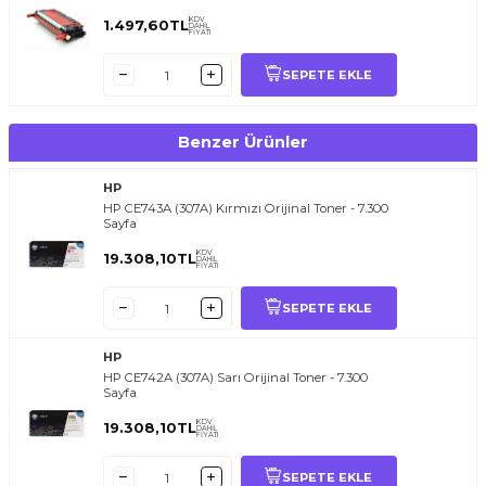
KDV
1.497,60
TL
DAHİL
FİYATI
SEPETE EKLE
Benzer Ürünler
HP
HP CE743A (307A) Kırmızı Orijinal Toner - 7.300
Sayfa
KDV
19.308,10
TL
DAHİL
FİYATI
SEPETE EKLE
HP
HP CE742A (307A) Sarı Orijinal Toner - 7.300
Sayfa
KDV
19.308,10
TL
DAHİL
FİYATI
SEPETE EKLE