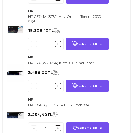
HP
HP CE741A (307A) Mavi Orijinal Toner - 7.300
Sayfa
KDV
19.308,10
TL
DAHİL
FİYATI
SEPETE EKLE
HP
HP 117A (W2073A) Kırmızı Orjinal Toner
KDV
3.456,00
TL
DAHİL
FİYATI
SEPETE EKLE
HP
HP 150A Siyah Orijinal Toner W1500A
KDV
3.254,40
TL
DAHİL
FİYATI
SEPETE EKLE