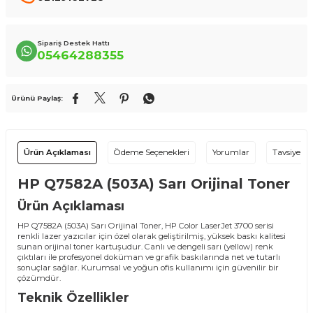
Sipariş Destek Hattı
05464288355
Ürünü Paylaş:
Ürün Açıklaması
Ödeme Seçenekleri
Yorumlar
Tavsiye Et
HP Q7582A (503A) Sarı Orijinal Toner
Ürün Açıklaması
HP Q7582A (503A) Sarı Orijinal Toner, HP Color LaserJet 3700 serisi
renkli lazer yazıcılar için özel olarak geliştirilmiş, yüksek baskı kalitesi
sunan orijinal toner kartuşudur. Canlı ve dengeli sarı (yellow) renk
çıktıları ile profesyonel doküman ve grafik baskılarında net ve tutarlı
sonuçlar sağlar. Kurumsal ve yoğun ofis kullanımı için güvenilir bir
çözümdür.
Teknik Özellikler