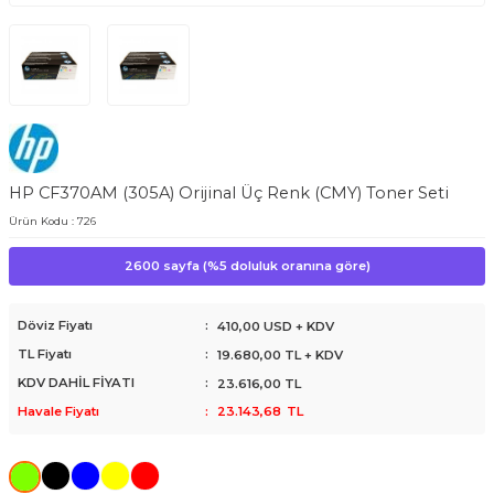
HP CF370AM (305A) Orijinal Üç Renk (CMY) Toner Seti
Ürün Kodu :
726
2600 sayfa (%5 doluluk oranına göre)
Döviz Fiyatı
:
410,00 USD + KDV
TL Fiyatı
:
19.680,00
TL + KDV
KDV DAHİL FİYATI
:
23.616,00
TL
Havale Fiyatı
:
23.143,68
TL