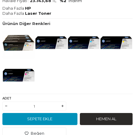
Havale Fiyatı :
23.143,68
TL
%2
İndirim
Daha Fazla
HP
Daha Fazla
Laser Toner
Ürünün Diğer Renkleri
ADET
SEPETE EKLE
HEMEN AL
Beğen