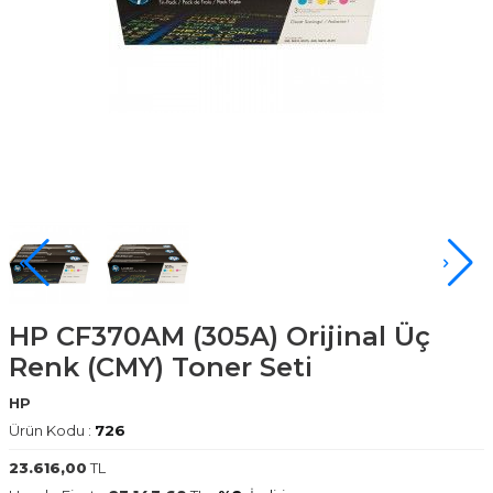
HP CF370AM (305A) Orijinal Üç
Renk (CMY) Toner Seti
HP
Ürün Kodu :
726
23.616,00
TL