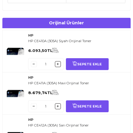
Tonerlerinizi serin ve kuru ortamda muhafaza ediniz.
Orijinal paketi açtıktan sonra kısa sürede kullanmaya başlayınız.
Silindir yüzeyine dokunmamaya özen gösteriniz.
Uyumlu HP LaserJet Pro yazıcılarla kullanınız.
Orijinal Ürünler
HP
HP CE410A (305A) Siyah Orijinal Toner
KDV
6.093,50
TL
DAHİL
FİYATI
SEPETE EKLE
HP
HP CE411A (305A) Mavi Orijinal Toner
KDV
8.679,74
TL
DAHİL
FİYATI
SEPETE EKLE
HP
HP CE412A (305A) Sarı Orijinal Toner