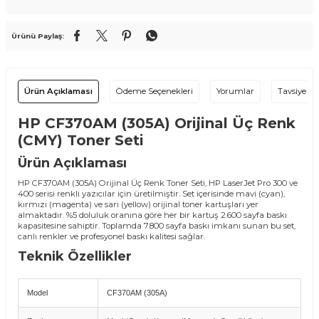
Ürünü Paylaş:
Ürün Açıklaması
Ödeme Seçenekleri
Yorumlar
Tavsiye Et
HP CF370AM (305A) Orijinal Üç Renk
(CMY) Toner Seti
Ürün Açıklaması
HP CF370AM (305A) Orijinal Üç Renk Toner Seti, HP LaserJet Pro 300 ve
400 serisi renkli yazıcılar için üretilmiştir. Set içerisinde mavi (cyan),
kırmızı (magenta) ve sarı (yellow) orijinal toner kartuşları yer
almaktadır. %5 doluluk oranına göre her bir kartuş 2.600 sayfa baskı
kapasitesine sahiptir. Toplamda 7.800 sayfa baskı imkanı sunan bu set,
canlı renkler ve profesyonel baskı kalitesi sağlar.
Teknik Özellikler
Model
CF370AM (305A)