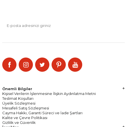
E-BÜLTEN ABONELİĞİ
Kampanya ve indirimlerden haberdar olmak için abone olun.
Kayıt Ol
KVKK Sözleşmesi'ni
, okudum, kabul ediyorum.
SOSYAL MEDYA
Kampanya ve indirimlerden haberdar olmak için Bizi Takip Edin!
Önemli Bilgiler
Kişisel Verilerin İşlenmesine İlişkin Aydınlatma Metni
Teslimat Koşulları
Üyelik Sözleşmesi
Mesafeli Satış Sözleşmesi
Cayma Hakkı, Garanti Süreci ve İade Şartları
Kalite ve Çevre Politikası
Gizlilik ve Güvenlik