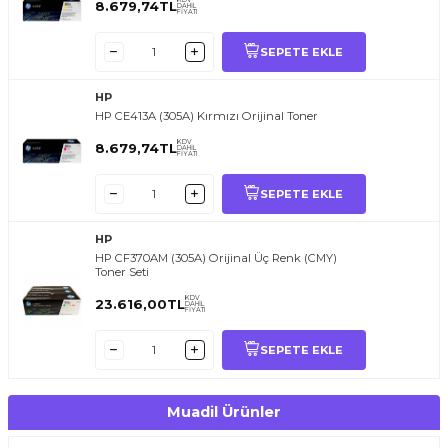
KDV
8.679,74
TL
DAHİL
FİYATI
SEPETE EKLE
HP
HP CE413A (305A) Kırmızı Orijinal Toner
KDV
8.679,74
TL
DAHİL
FİYATI
SEPETE EKLE
HP
HP CF370AM (305A) Orijinal Üç Renk (CMY)
Toner Seti
KDV
23.616,00
TL
DAHİL
FİYATI
SEPETE EKLE
Muadil Ürünler