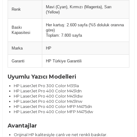
Mavi (Cyan), Kırmızı (Magenta), Sarı
Renk
(Yellow)
Her kartuş: 2.600 sayfa (%5 doluluk oranına
Baskı
göre)
Kapasitesi
Toplam: 7.800 sayfa
Marka
HP
Garanti
HP Türkiye Garantili
Uyumlu Yazıcı Modelleri
HP LaserJet Pro 300 Color M351a
HP LaserJet Pro 400 Color M451dn
HP LaserJet Pro 400 Color M451dw
HP LaserJet Pro 400 Color M451nw
HP LaserJet Pro 400 Color MFP M475dn
HP LaserJet Pro 400 Color MFP M475dw
Avantajlar
Orijinal HP kalitesiyle canlı ve net renkli baskılar.