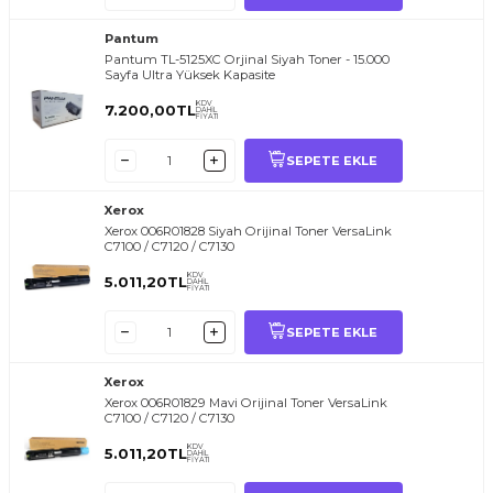
Pantum
Pantum TL-5125XC Orjinal Siyah Toner - 15.000
Sayfa Ultra Yüksek Kapasite
KDV
7.200,00
TL
DAHİL
FİYATI
SEPETE EKLE
Xerox
Xerox 006R01828 Siyah Orijinal Toner VersaLink
C7100 / C7120 / C7130
KDV
5.011,20
TL
DAHİL
FİYATI
SEPETE EKLE
Xerox
Xerox 006R01829 Mavi Orijinal Toner VersaLink
C7100 / C7120 / C7130
KDV
5.011,20
TL
DAHİL
FİYATI