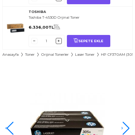
TOSHIBA
Toshiba T-4530D Orjinal Toner
KDV
6.336,00
TL
DAHİL
FİYATI
SEPETE EKLE
Anasayfa
Toner
Orijinal Tonerler
Laser Toner
HP CF370AM (305A) 