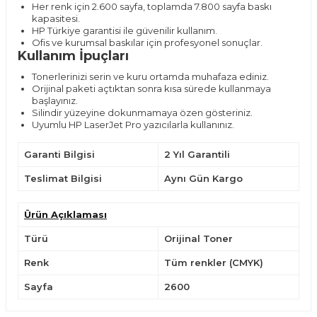
Her renk için 2.600 sayfa, toplamda 7.800 sayfa baskı
kapasitesi.
HP Türkiye garantisi ile güvenilir kullanım.
Ofis ve kurumsal baskılar için profesyonel sonuçlar.
Kullanım İpuçları
Tonerlerinizi serin ve kuru ortamda muhafaza ediniz.
Orijinal paketi açtıktan sonra kısa sürede kullanmaya
başlayınız.
Silindir yüzeyine dokunmamaya özen gösteriniz.
Uyumlu HP LaserJet Pro yazıcılarla kullanınız.
Garanti Bilgisi
2 Yıl Garantili
Teslimat Bilgisi
Aynı Gün Kargo
Ürün Açıklaması
Türü
Orijinal Toner
Renk
Tüm renkler (CMYK)
Sayfa
2600