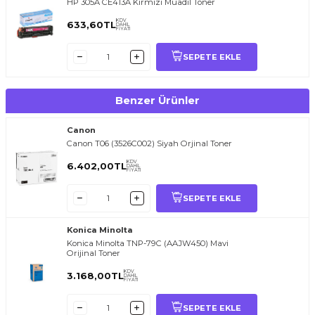
HP 305A CE413A Kırmızı Muadil Toner
KDV
633,60
TL
DAHİL
FİYATI
SEPETE EKLE
Benzer Ürünler
Canon
Canon T06 (3526C002) Siyah Orjinal Toner
KDV
6.402,00
TL
DAHİL
FİYATI
SEPETE EKLE
Konica Minolta
Konica Minolta TNP-79C (AAJW450) Mavi
Orijinal Toner
KDV
3.168,00
TL
DAHİL
FİYATI
SEPETE EKLE