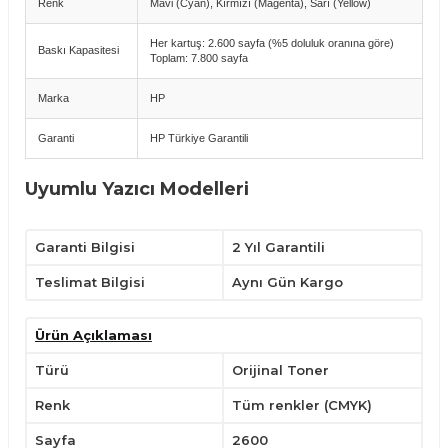
Renk
Mavi (Cyan), Kırmızı (Magenta), Sarı (Yellow)
Her kartuş: 2.600 sayfa (%5 doluluk oranına göre)
Baskı Kapasitesi
Toplam: 7.800 sayfa
Marka
HP
Garanti
HP Türkiye Garantili
Uyumlu Yazıcı Modelleri
HP LaserJet Pro 300 Color M351a
HP LaserJet Pro 400 Color M451dn
Garanti Bilgisi
2 Yıl Garantili
HP LaserJet Pro 400 Color M451dw
HP LaserJet Pro 400 Color M451nw
HP LaserJet Pro 400 Color MFP M475dn
Teslimat Bilgisi
Aynı Gün Kargo
HP LaserJet Pro 400 Color MFP M475dw
Avantajlar
Ürün Açıklaması
Orijinal HP kalitesiyle canlı ve net renkli baskılar.
Türü
Orijinal Toner
Her renk için 2.600 sayfa, toplamda 7.800 sayfa baskı kapasitesi.
HP Türkiye garantisi ile güvenilir kullanım.
Renk
Tüm renkler (CMYK)
Ofis ve kurumsal baskılar için profesyonel sonuçlar.
Kullanım İpuçları
Sayfa
2600