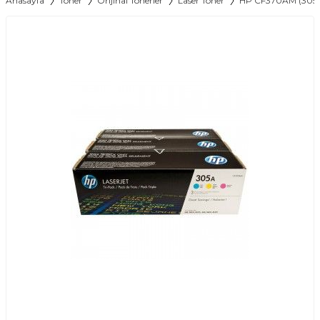
Anasayfa
Toner
Orijinal Tonerler
Laser Toner
HP CF370AM (305A) 