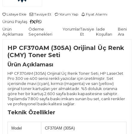
Listeye Ekle
Tavsiye Et
Yorum Yap
Fiyat Alarmı
Ürünü Paylaş
Ürün
Ödeme
Yorumlar
Tavsiye
İade
Beni
Açıklaması
Seçenekleri
Et
Koşulları
Ara
HP CF370AM (305A) Orijinal Üç Renk
(CMY) Toner Seti
Ürün Açıklaması
HP CF370AM (305A) Orijinal Üç Renk Toner Seti, HP LaserJet
Pro 300 ve 400 serisi renkli yazıcılar için üretilmiştir. Set
içerisinde mavi (cyan), kırmızı (magenta) ve sarı (yellow)
orijinal toner kartuşları yer almaktadır. %5 doluluk oranına
göre her bir kartuş 2.600 sayfa baskı kapasitesine sahiptir.
Toplamda 7.800 sayfa baskı imkanı sunan bu set, canlı renkler
ve profesyonel baskı kalitesi sağlar.
Teknik Özellikler
Model
CF370AM (305A)