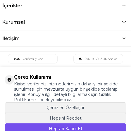
İçerikler
Kurumsal
İletişim
Çerez Kullanımı
Kişisel verileriniz, hizmetlerimizin daha iyi bir şekilde
sunulması için mevzuata uygun bir şekilde toplanıp
işlenir. Konuyla ilgili detaylı bilgi almak için Gizlilik
Politikamızı inceleyebilirsiniz.
Çerezleri Özelleştir
Hepsini Reddet
©2022 Tüm Hakkı Saklıdır. v5 Tema19
Hepsini Kabul Et