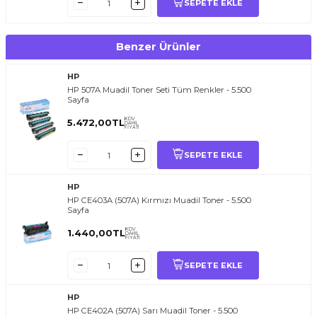
SEPETE EKLE
Benzer Ürünler
HP
HP 507A Muadil Toner Seti Tüm Renkler - 5.500
Sayfa
KDV
5.472,00
TL
DAHİL
FİYATI
SEPETE EKLE
HP
HP CE403A (507A) Kırmızı Muadil Toner - 5.500
Sayfa
KDV
1.440,00
TL
DAHİL
FİYATI
SEPETE EKLE
HP
HP CE402A (507A) Sarı Muadil Toner - 5.500