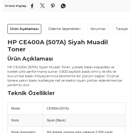
Ürünü Paylaş:
Ürün Açıklaması
Ödeme Seçenekleri
Yorumlar
Tavsiye Et
HP CE400A (507A) Siyah Muadil
Toner
Ürün Açıklaması
HP CE400A (507A) Siyah Muadil Toner, yüksek baskı kapasitesi ve
kaliteli çıktı performansı sunar. 5.500 sayfalık baskı ömrü ile ofis ve
kurumsal baskı ihtiyaçlarınıza ekonomik bir çözüm sağlar. Orijinal
tonere yakın baskı kalitesiyle net ve keskin siyah çıktılar elde etmenize
yardımcı olur.
Teknik Özellikler
Model
CE400A (507A)
Renk
Siyah (Black)
Baskı Kapasitesi
%5 doluluk oranına göre yaklaşık 5.500 sayfa