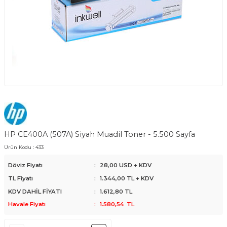
HP CE400A (507A) Siyah Muadil Toner - 5.500 Sayfa
Ürün Kodu :
433
Döviz Fiyatı
:
28,00 USD + KDV
TL Fiyatı
:
1.344,00
TL + KDV
KDV DAHİL FİYATI
:
1.612,80
TL
Havale Fiyatı
:
1.580,54
TL