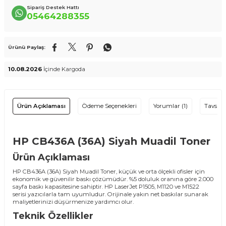
Sipariş Destek Hattı
05464288355
Ürünü Paylaş:
10.08.2026
İçinde Kargoda
Ürün Açıklaması
Ödeme Seçenekleri
Yorumlar (1)
Tavsiye
HP CB436A (36A) Siyah Muadil Toner
Ürün Açıklaması
HP CB436A (36A) Siyah Muadil Toner, küçük ve orta ölçekli ofisler için
ekonomik ve güvenilir baskı çözümüdür. %5 doluluk oranına göre 2.000
sayfa baskı kapasitesine sahiptir. HP LaserJet P1505, M1120 ve M1522
serisi yazıcılarla tam uyumludur. Orijinale yakın net baskılar sunarak
maliyetlerinizi düşürmenize yardımcı olur.
Teknik Özellikler