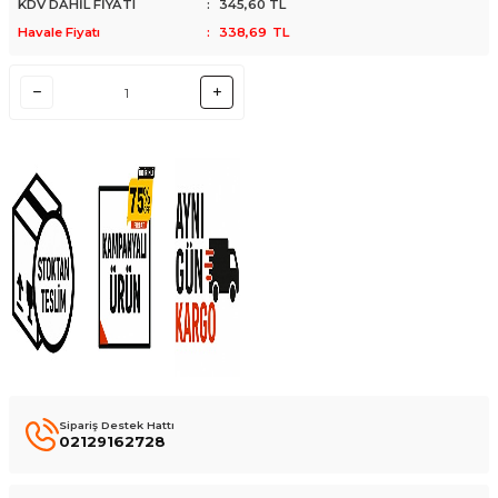
KDV DAHİL FİYATI
:
345,60
TL
Havale Fiyatı
:
338,69
TL
Sipariş Destek Hattı
02129162728