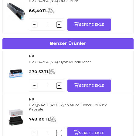
HP CB436A (36A) OPC Drum
KDV
86,40
TL
DAHİL
FİYATI
SEPETE EKLE
Benzer Ürünler
HP
HP CB435A (35A) Siyah Muadil Toner
KDV
270,53
TL
DAHİL
FİYATI
SEPETE EKLE
HP
HP Q5949X (49X) Siyah Muadil Toner - Yüksek
Kapasite
KDV
748,80
TL
DAHİL
FİYATI
SEPETE EKLE