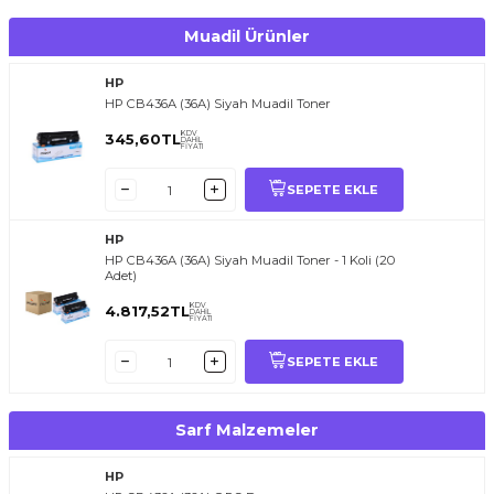
Muadil Ürünler
HP
HP CB436A (36A) Siyah Muadil Toner
KDV
345,60
TL
DAHİL
FİYATI
SEPETE EKLE
HP
HP CB436A (36A) Siyah Muadil Toner - 1 Koli (20
Adet)
KDV
4.817,52
TL
DAHİL
FİYATI
SEPETE EKLE
Sarf Malzemeler
HP