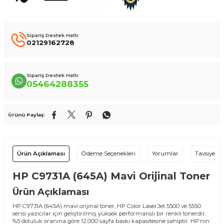
Sipariş Destek Hattı
02129162728
Sipariş Destek Hattı
05464288355
Ürünü Paylaş:
Ürün Açıklaması
Ödeme Seçenekleri
Yorumlar
Tavsiye Et
HP C9731A (645A) Mavi Orijinal Toner
Ürün Açıklaması
HP C9731A (645A) mavi orijinal toner, HP Color LaserJet 5500 ve 5550
serisi yazıcılar için geliştirilmiş yüksek performanslı bir renkli tonerdir.
%5 doluluk oranına göre 12.000 sayfa baskı kapasitesine sahiptir. HP’nin