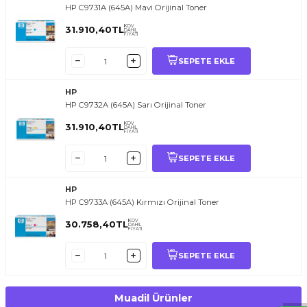
HP C9731A (645A) Mavi Orijinal Toner
KDV
31.910,40
TL
DAHİL
FİYATI
SEPETE EKLE
HP
HP C9732A (645A) Sarı Orijinal Toner
KDV
31.910,40
TL
DAHİL
FİYATI
SEPETE EKLE
HP
HP C9733A (645A) Kırmızı Orijinal Toner
T
O
E
R
.
O
M.
T
R
i
l
i
l
t
i
m
g
i
ğ
i
i
ç
t
e
ş
k
k
ü
e
r
S
i
z
n
y
r
d
m
c
o
l
a
b
l
i
r
i
KDV
30.758,40
TL
DAHİL
FİYATI
SEPETE EKLE
Muadil Ürünler