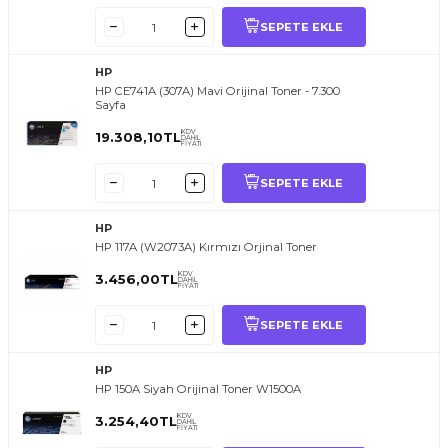
SEPETE EKLE
HP
HP CE741A (307A) Mavi Orijinal Toner - 7.300
Sayfa
KDV
19.308,10
TL
DAHİL
FİYATI
SEPETE EKLE
HP
HP 117A (W2073A) Kırmızı Orjinal Toner
KDV
3.456,00
TL
DAHİL
FİYATI
SEPETE EKLE
HP
HP 150A Siyah Orijinal Toner W1500A
KDV
3.254,40
TL
DAHİL
FİYATI