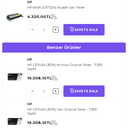
HP
HP 645A (C9732A) Muadil Sarı Toner
KDV
4.320,00
TL
DAHİL
FİYATI
SEPETE EKLE
Benzer Ürünler
HP
HP CE743A (307A) Kırmızı Orijinal Toner - 7.300
Sayfa
KDV
19.308,10
TL
DAHİL
FİYATI
SEPETE EKLE
HP
HP CE742A (307A) Sarı Orijinal Toner - 7.300
Sayfa
KDV
19.308,10
TL
DAHİL
FİYATI