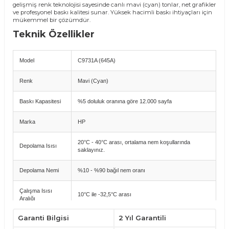
gelişmiş renk teknolojisi sayesinde canlı mavi (cyan) tonlar, net grafikler
ve profesyonel baskı kalitesi sunar. Yüksek hacimli baskı ihtiyaçları için
mükemmel bir çözümdür.
Teknik Özellikler
Model
C9731A (645A)
Renk
Mavi (Cyan)
Baskı Kapasitesi
%5 doluluk oranına göre 12.000 sayfa
Marka
HP
20°C - 40°C arası, ortalama nem koşullarında
Depolama Isısı
saklayınız.
Depolama Nemi
%10 - %90 bağıl nem oranı
Çalışma Isısı
10°C ile -32,5°C arası
Aralığı
Garanti Bilgisi
2 Yıl Garantili
Garanti
2 Yıl (24 Ay)