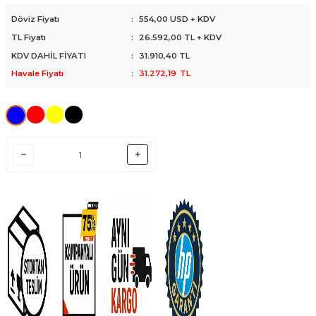
Döviz Fiyatı
:
554,00 USD + KDV
TL Fiyatı
:
26.592,00
TL + KDV
KDV DAHİL FİYATI
:
31.910,40
TL
Havale Fiyatı
:
31.272,19
TL