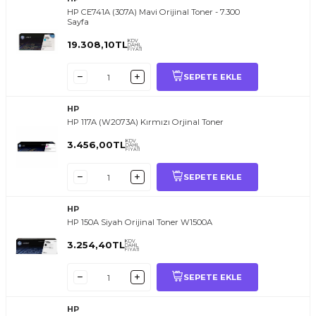
HP CE741A (307A) Mavi Orijinal Toner - 7.300
Sayfa
KDV
19.308,10
TL
DAHİL
FİYATI
SEPETE EKLE
HP
HP 117A (W2073A) Kırmızı Orjinal Toner
KDV
3.456,00
TL
DAHİL
FİYATI
SEPETE EKLE
HP
HP 150A Siyah Orijinal Toner W1500A
KDV
3.254,40
TL
DAHİL
FİYATI
SEPETE EKLE
HP