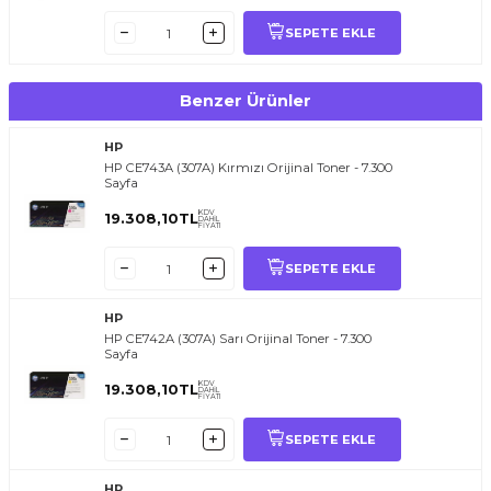
SEPETE EKLE
Benzer Ürünler
HP
HP CE743A (307A) Kırmızı Orijinal Toner - 7.300
Sayfa
KDV
19.308,10
TL
DAHİL
FİYATI
SEPETE EKLE
HP
HP CE742A (307A) Sarı Orijinal Toner - 7.300
Sayfa
KDV
19.308,10
TL
DAHİL
FİYATI
SEPETE EKLE
HP