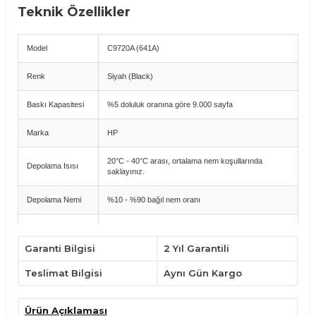
Teknik Özellikler
Model
C9720A (641A)
Renk
Siyah (Black)
Baskı Kapasitesi
%5 doluluk oranına göre 9.000 sayfa
Marka
HP
20°C - 40°C arası, ortalama nem koşullarında
Depolama Isısı
saklayınız.
Depolama Nemi
%10 - %90 bağıl nem oranı
Çalışma Isısı
10°C ile -32,5°C arası
Aralığı
Garanti Bilgisi
2 Yıl Garantili
Garanti
2 Yıl (24 Ay)
Teslimat Bilgisi
Aynı Gün Kargo
Uyumlu Yazıcı Modelleri
Ürün Açıklaması