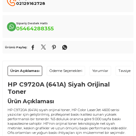
02129162728
Sipariş Destek Hattı
05464288355
Ürünü Paylaş:
Ürün Açıklaması
Ödeme Seçenekleri
Yorumlar
Tavsiye Et
HP C9720A (641A) Siyah Orijinal
Toner
Ürün Açıklaması
HP C9720A (641A) siyah orijinal toner, HP Color LaserJet 4600 serisi
yazıcılar için geliştirilmiş, profesyonel baskı kalitesi sunan yüksek
performanslı bir tonerdir. %5 doluluk oranına göre 9.000 sayfa baskı
kapasitesine sahiptir. HP’nin orijinal toner teknolojisiyle net siyah
metinler, keskin grafikler ve uzun ömürlü baskı performansı elde edilir.
Ofis ortamları ve yoğun baskı ihtiyaçları için mükemmel bir seçimdir.