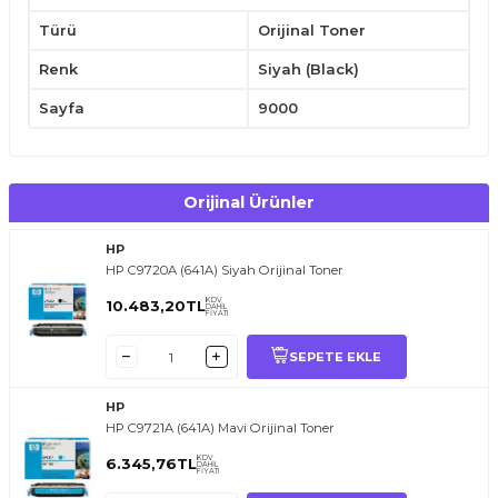
HP Color LaserJet 4600
HP Color LaserJet 4610n
Türü
Orijinal Toner
HP Color LaserJet 4650
Renk
Siyah (Black)
Avantajlar
Sayfa
9000
Orijinal HP üretimi olup maksimum baskı kalitesi sunar.
9.000 sayfa yüksek baskı kapasitesiyle uzun süreli kullanım sağlar.
Keskin siyah metinler ve profesyonel belge çıktıları üretir.
Güvenlik etiketli kapalı kutuda, orijinal HP garantisiyle sunulur.
HP Color LaserJet serisiyle tam uyumluluk sağlar.
Orijinal Ürünler
Kullanım İpuçları
Kartuşu kullanmadan önce birkaç kez nazikçe sallayarak toner
HP
tozunu eşitleyin.
HP C9720A (641A) Siyah Orijinal Toner
Drum ve silindir yüzeyine dokunmamaya özen gösterin.
Kartuşu yatay şekilde saklayın ve doğrudan güneş ışığından uzak
KDV
10.483,20
TL
tutun.
DAHİL
FİYATI
Yalnızca uyumlu HP Color LaserJet modellerinde kullanın.
Çocukların ulaşamayacağı yerde muhafaza edin.
SEPETE EKLE
HP
HP C9721A (641A) Mavi Orijinal Toner
KDV
6.345,76
TL
DAHİL
FİYATI