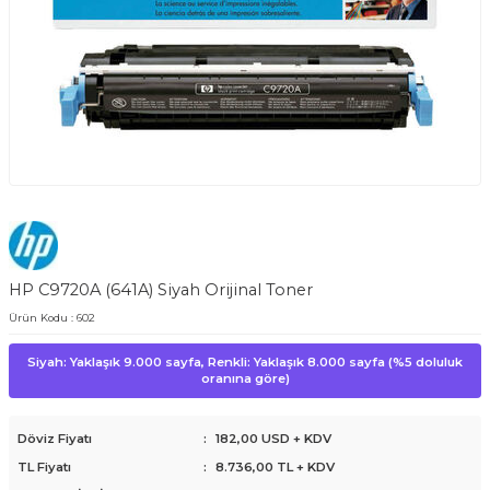
HP C9720A (641A) Siyah Orijinal Toner
Ürün Kodu :
602
Siyah: Yaklaşık 9.000 sayfa, Renkli: Yaklaşık 8.000 sayfa (%5 doluluk
oranına göre)
Döviz Fiyatı
:
182,00 USD + KDV
TL Fiyatı
:
8.736,00
TL + KDV