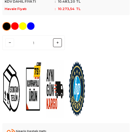
KDV DAHİL FİYATI
:
10.483,20
TL
Havale Fiyatı
:
10.273,54
TL
Sipariş Destek Hattı