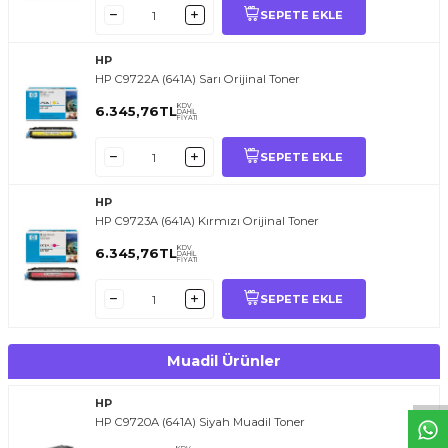
SEPETE EKLE
HP
HP C9722A (641A) Sarı Orijinal Toner
KDV
6.345,76
TL
DAHİL
FİYATI
SEPETE EKLE
HP
HP C9723A (641A) Kırmızı Orijinal Toner
KDV
6.345,76
TL
DAHİL
FİYATI
T
O
E
R
.
O
M.
T
R
i
l
i
l
t
i
m
g
i
ğ
i
i
ç
t
e
ş
k
k
ü
e
r
S
i
z
n
y
r
d
m
c
o
l
a
b
l
i
r
i
SEPETE EKLE
Muadil Ürünler
HP
HP C9720A (641A) Siyah Muadil Toner