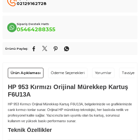
02129162728
Sipariş Destek Hattı
05464288355
Ürünü Paylaş:
Ürün Açıklaması
Ödeme Seçenekleri
Yorumlar
Tavsiye Et
HP 953 Kırmızı Orijinal Mürekkep Kartuş
F6U13A
HP 953 Kırmızı Orijinal Mürekkep Kartuş F6U13A, belgelerinizde ve grafiklerinizde
canlı kırmızı tonlar sunar. Orijinal HP mürekkep teknolojisi, her baskıda netlik ve
profesyonel kalite sağlar. Yazıcınızla tam uyumlu olan bu kartuş, sorunsuz
kullanım ve yüksek baskı performansı sunar.
Teknik Özellikler