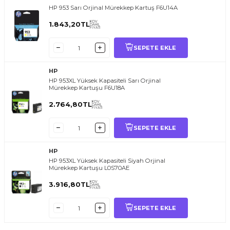
HP 953 Sarı Orjinal Mürekkep Kartuş F6U14A
KDV
1.843,20
TL
DAHİL
FİYATI
SEPETE EKLE
HP
HP 953XL Yüksek Kapasiteli Sarı Orjinal
Mürekkep Kartuşu F6U18A
KDV
2.764,80
TL
DAHİL
FİYATI
SEPETE EKLE
HP
HP 953XL Yüksek Kapasiteli Siyah Orjinal
Mürekkep Kartuşu L0S70AE
KDV
3.916,80
TL
DAHİL
FİYATI
SEPETE EKLE