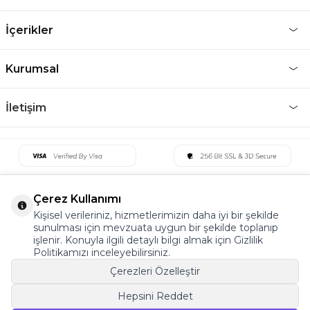
İçerikler
Kurumsal
İletişim
Çerez Kullanımı
Kişisel verileriniz, hizmetlerimizin daha iyi bir şekilde
sunulması için mevzuata uygun bir şekilde toplanıp
işlenir. Konuyla ilgili detaylı bilgi almak için Gizlilik
Politikamızı inceleyebilirsiniz.
Çerezleri Özelleştir
Hepsini Reddet
©2022 Tüm Hakkı Saklıdır. v5 Tema19