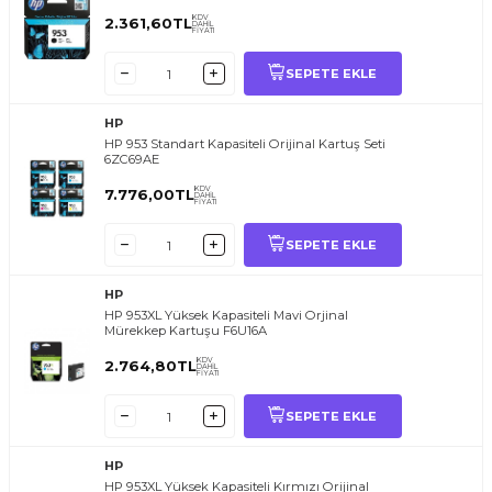
KDV
2.361,60
TL
DAHİL
FİYATI
SEPETE EKLE
HP
HP 953 Standart Kapasiteli Orijinal Kartuş Seti
6ZC69AE
KDV
7.776,00
TL
DAHİL
FİYATI
SEPETE EKLE
HP
HP 953XL Yüksek Kapasiteli Mavi Orjinal
Mürekkep Kartuşu F6U16A
KDV
2.764,80
TL
DAHİL
FİYATI
SEPETE EKLE
HP
HP 953XL Yüksek Kapasiteli Kırmızı Orijinal