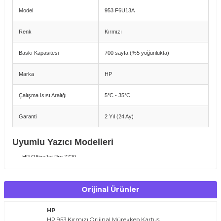
Model
953 F6U13A
Renk
Kırmızı
Baskı Kapasitesi
700 sayfa (%5 yoğunlukta)
Marka
HP
Çalışma Isısı Aralığı
5°C - 35°C
Garanti
2 Yıl (24 Ay)
Uyumlu Yazıcı Modelleri
HP OfficeJet Pro 7720
HP OfficeJet Pro 7730
HP OfficeJet Pro 7740
HP OfficeJet Pro 8210
Orijinal Ürünler
HP OfficeJet Pro 8218
HP OfficeJet Pro 8710
HP
HP OfficeJet Pro 8715
HP OfficeJet Pro 8720
HP 953 Kırmızı Orijinal Mürekkep Kartuş