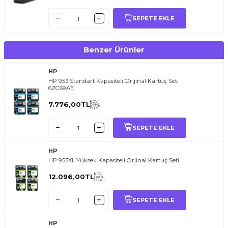
SEPETE EKLE
Benzer Ürünler
HP
HP 953 Standart Kapasiteli Orijinal Kartuş Seti
6ZC69AE
KDV
7.776,00
TL
DAHİL
FİYATI
SEPETE EKLE
HP
HP 953XL Yüksek Kapasiteli Orjinal Kartuş Seti
KDV
12.096,00
TL
DAHİL
FİYATI
SEPETE EKLE
HP