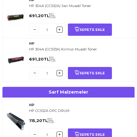
HP
HP 304A (CC532A) Sarı Muadil Toner
KDV
691,20
TL
DAHİL
FİYATI
SEPETE EKLE
HP
HP 304A (CC533A) Kırmızı Muadil Toner
KDV
691,20
TL
DAHİL
FİYATI
SEPETE EKLE
Sarf Malzemeler
HP
HP CC532A OPC DRUM
KDV
115,20
TL
DAHİL
FİYATI
SEPETE EKLE