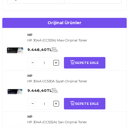
Tonerinizi serin ve kuru ortamda muhafaza ediniz.
Kullanmadan önce hafifçe sallayınız.
Silindir yüzeyine dokunmamaya dikkat ediniz.
Uyumlu HP Color LaserJet modellerinde kullanınız.
Orijinal Ürünler
HP
HP 304A (CC531A) Mavi Orijinal Toner
KDV
9.446,40
TL
DAHİL
FİYATI
SEPETE EKLE
HP
HP 304A CC530A Siyah Orijinal Toner
KDV
9.446,40
TL
DAHİL
FİYATI
SEPETE EKLE
HP
HP 304A (CC532A) Sarı Orijinal Toner