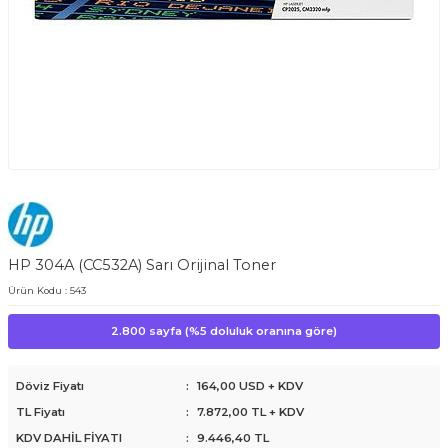
HP 304A (CC532A) Sarı Orijinal Toner
Ürün Kodu :
543
2.800 sayfa (%5 doluluk oranına göre)
Döviz Fiyatı
:
164,00 USD + KDV
TL Fiyatı
:
7.872,00
TL + KDV
KDV DAHİL FİYATI
:
9.446,40
TL