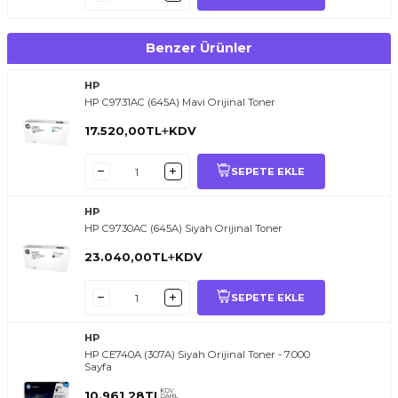
Benzer Ürünler
HP
HP C9731AC (645A) Mavi Orijinal Toner
17.520,00
TL
KDV
SEPETE EKLE
HP
HP C9730AC (645A) Siyah Orijinal Toner
23.040,00
TL
KDV
SEPETE EKLE
HP
HP CE740A (307A) Siyah Orijinal Toner - 7.000
Sayfa
KDV
10.961,28
TL
DAHİL