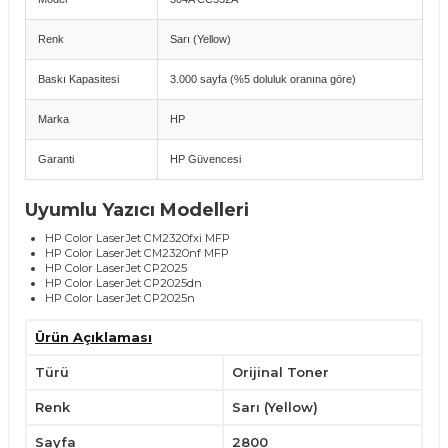
Renk
Sarı (Yellow)
Baskı Kapasitesi
3.000 sayfa (%5 doluluk oranına göre)
Marka
HP
Garanti
HP Güvencesi
Uyumlu Yazıcı Modelleri
HP Color LaserJet CM2320fxi MFP
HP Color LaserJet CM2320nf MFP
HP Color LaserJet CP2025
HP Color LaserJet CP2025dn
HP Color LaserJet CP2025n
Ürün Açıklaması
Avantajlar
Canlı sarı tonlarıyla profesyonel renkli baskılar.
Türü
Orijinal Toner
3.000 sayfa baskı kapasitesi ile yüksek verimlilik.
Uzun ömürlü ve güvenilir performans.
Renk
Sarı (Yellow)
HP güvencesiyle tam uyumluluk.
Kullanım İpuçları
Sayfa
2800