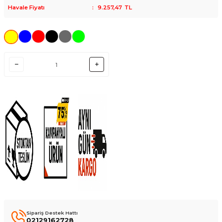
Havale Fiyatı
:
9.257,47
TL
Sipariş Destek Hattı
02129162728