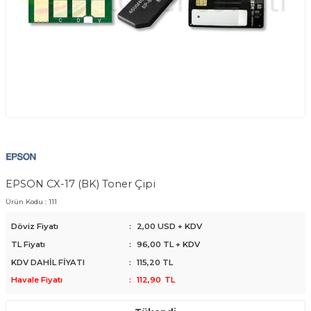
EPSON CX-17 (BK) Toner Çipi
Ürün Kodu :
111
Döviz Fiyatı
:
2,00 USD + KDV
TL Fiyatı
:
96,00
TL + KDV
KDV DAHİL FİYATI
:
115,20
TL
Havale Fiyatı
:
112,90
TL