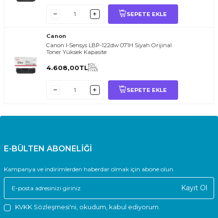
SEPETE EKLE
Canon
Canon I-Sensys LBP-122dw 071H Siyah Orijinal
Toner Yüksek Kapasite
KDV
4.608,00
TL
DAHİL
FİYATI
SEPETE EKLE
E-BÜLTEN ABONELİĞİ
Kampanya ve indirimlerden haberdar olmak için abone olun.
Kayıt Ol
KVKK Sözleşmesi'ni
, okudum, kabul ediyorum.