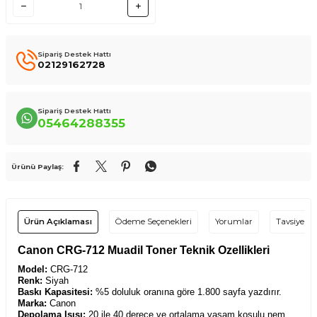
Sipariş Destek Hattı
02129162728
Sipariş Destek Hattı
05464288355
Ürünü Paylaş:
Ürün Açıklaması
Ödeme Seçenekleri
Yorumlar
Tavsiye Et
Canon CRG-712 Muadil Toner Teknik Özellikleri
Model:
CRG-712
Renk:
Siyah
Baskı Kapasitesi:
%5 doluluk oranına göre 1.800 sayfa yazdırır.
Marka:
Canon
Depolama Isısı:
20 ile 40 derece ve ortalama yaşam koşulu nem