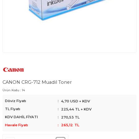
CANON CRG-712 Muadil Toner
Ürün Kodu :
14
Döviz Fiyatı
:
4,70 USD + KDV
TL Fiyatı
:
225,44
TL + KDV
KDV DAHİL FİYATI
:
270,53
TL
Havale Fiyatı
:
265,12
TL