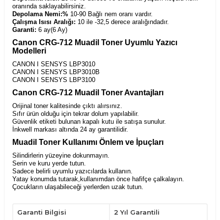
oranında saklayabilirsiniz.
Depolama Nemi:%
10-90 Bağlı nem oranı vardır.
Çalışma Isısı Aralığı:
10 ile -32,5 derece aralığındadır.
Garanti:
6 ay(6 Ay)
Canon CRG-712 Muadil Toner Uyumlu Yazıcı
Modelleri
CANON I SENSYS LBP3010
CANON I SENSYS LBP3010B
CANON I SENSYS LBP3100
Canon CRG-712 Muadil Toner Avantajları
Orijinal toner kalitesinde çıktı alırsınız.
Sıfır ürün olduğu için tekrar dolum yapılabilir.
Güvenlik etiketi bulunan kapalı kutu ile satışa sunulur.
İnkwell markası altında 24 ay garantilidir.
Muadil Toner Kullanımı Önlem ve İpuçları
Silindirlerin yüzeyine dokunmayın.
Serin ve kuru yerde tutun.
Sadece belirli uyumlu yazıcılarda kullanın.
Yatay konumda tutarak,kullanımdan önce hafifçe çalkalayın.
Çocukların ulaşabileceği yerlerden uzak tutun.
Garanti Bilgisi
2 Yıl Garantili