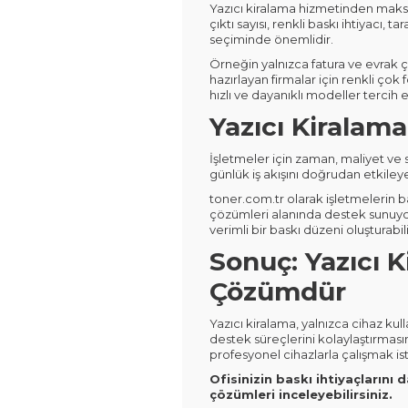
Yazıcı kiralama hizmetinden maksim
çıktı sayısı, renkli baskı ihtiyacı, 
seçiminde önemlidir.
Örneğin yalnızca fatura ve evrak çı
hazırlayan firmalar için renkli çok
hızlı ve dayanıklı modeller tercih e
Yazıcı Kiralama
İşletmeler için zaman, maliyet ve s
günlük iş akışını doğrudan etkileyeb
toner.com.tr olarak işletmelerin ba
çözümleri alanında destek sunuyoru
verimli bir baskı düzeni oluşturabili
Sonuç: Yazıcı K
Çözümdür
Yazıcı kiralama, yalnızca cihaz ku
destek süreçlerini kolaylaştırması
profesyonel cihazlarla çalışmak isti
Ofisinizin baskı ihtiyaçların
çözümleri inceleyebilirsiniz.