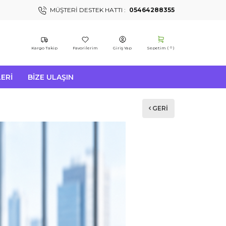
MÜŞTERI DESTEK HATTI :
05464288355
Kargo Takip
Favorilerim
Giriş Yap
Sepetim (
)
0
ERI
BIZE ULAŞIN
GERI