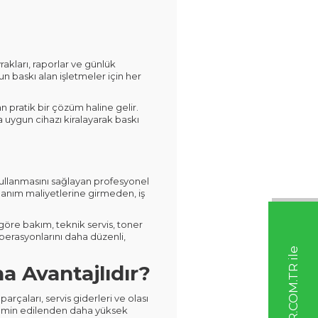
akları, raporlar ve günlük
un baskı alan işletmeler için her
 pratik bir çözüm haline gelir.
za uygun cihazı kiralayarak baskı
 kullanmasını sağlayan profesyonel
nanım maliyetlerine girmeden, iş
göre bakım, teknik servis, toner
perasyonlarını daha düzenli,
T
O
N
E
R
.
C
O
M.
T
R
i
l
e
i
l
e
t
i
ş
i
m
e
g
e
ç
t
i
ğ
i
n
i
z
i
i
t
e
ş
e
k
k
ü
r
l
e
r
!
S
i
z
e
n
a
s
ı
y
a
r
d
ı
m
c
ı
o
l
a
b
i
l
i
r
i
z
a Avantajlıdır?
rçaları, servis giderleri ve olası
 tahmin edilenden daha yüksek