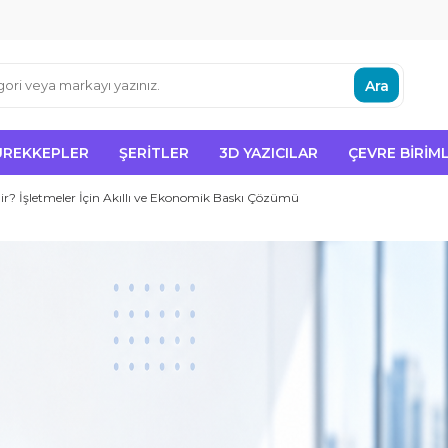
Ara
ÜREKKEPLER
ŞERITLER
3D YAZICILAR
ÇEVRE BIRIML
ir? İşletmeler İçin Akıllı ve Ekonomik Baskı Çözümü