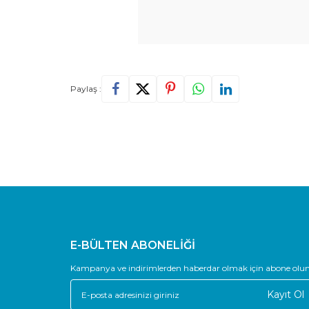
Paylaş :
E-BÜLTEN ABONELİĞİ
Kampanya ve indirimlerden haberdar olmak için abone olun
Kayıt Ol