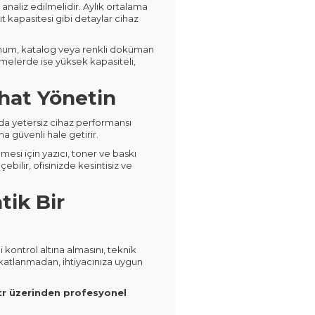
analiz edilmelidir. Aylık ortalama
ğıt kapasitesi gibi detaylar cihaz
, sunum, katalog veya renkli doküman
etmelerde ise yüksek kapasiteli,
ahat Yönetin
 da yetersiz cihaz performansı
ha güvenli hale getirir.
mesi için yazıcı, toner ve baskı
ilir, ofisinizde kesintisiz ve
tik Bir
kontrol altına almasını, teknik
e katlanmadan, ihtiyacınıza uygun
tr üzerinden profesyonel