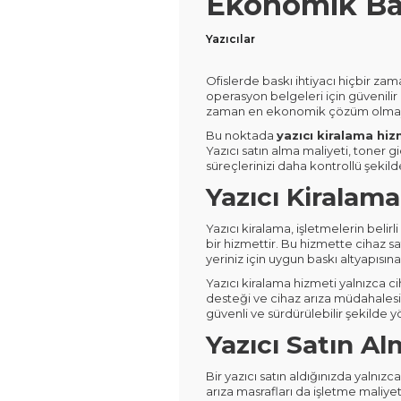
Ekonomik Ba
Yazıcılar
Ofislerde baskı ihtiyacı hiçbir za
operasyon belgeleri için güvenilir b
zaman en ekonomik çözüm olmaya
Bu noktada
yazıcı kiralama hiz
Yazıcı satın alma maliyeti, toner g
süreçlerinizi daha kontrollü şekilde
Yazıcı Kiralam
Yazıcı kiralama, işletmelerin beli
bir hizmettir. Bu hizmette cihaz 
yeriniz için uygun baskı altyapısına 
Yazıcı kiralama hizmeti yalnızca c
desteği ve cihaz arıza müdahalesi 
güvenli ve sürdürülebilir şekilde yö
Yazıcı Satın A
Bir yazıcı satın aldığınızda yalnız
arıza masrafları da işletme maliye