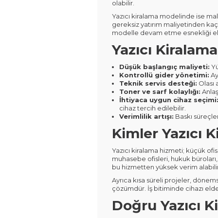
olabilir.
Yazıcı kiralama modelinde ise mali
gereksiz yatırım maliyetinden kaç
modelle devam etme esnekliği eld
Yazıcı Kiralama
Düşük başlangıç maliyeti:
Yü
Kontrollü gider yönetimi:
Ay
Teknik servis desteği:
Olası 
Toner ve sarf kolaylığı:
Anlaş
İhtiyaca uygun cihaz seçimi
cihaz tercih edilebilir.
Verimlilik artışı:
Baskı süreçle
Kimler Yazıcı 
Yazıcı kiralama hizmeti; küçük ofi
muhasebe ofisleri, hukuk büroları, 
bu hizmetten yüksek verim alabilir
Ayrıca kısa süreli projeler, dönems
çözümdür. İş bitiminde cihazı elde
Doğru Yazıcı Ki