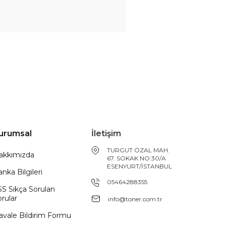
urumsal
İletişim
TURGUT ÖZAL MAH.
akkımızda
67. SOKAK NO:30/A
ESENYURT/İSTANBUL
nka Bilgileri
05464288355
SS Sıkça Sorulan
rular
info@toner.com.tr
avale Bildirim Formu