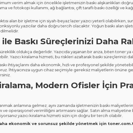
um verim almak için öncelikle işletmenizin baskı alışkanlıkları doğru 
tarama ve fotokopi kullanımı, ağ bağlantısı, çift taraflı baskı özelliği ve ka
ktısı alan bir işletme için siyah-beyaz lazer yazıcı yeterli olabilirken
 fonksiyonlu yazıcılar daha doğru tercih olacaktır. Yoğun baskı alan işl
dilmelidir.
 ile Baskı Süreçlerinizi Daha R
üreklilik oldukça değerlidir. Yazıcıda yaşanan bir arıza, biten toner ya
ilir. Yazıcı kiralama hizmeti, bu riskleri azaltarak baskı süreçlerinizi da
skı ihtiyaçlarını daha ekonomik, hızlı ve profesyonel şekilde yönetebil
z. İhtiyacınıza uygun cihaz seçimiyle gereksiz maliyetlerin önüne geçeb
rsiniz.
iralama, Modern Ofisler İçin Pra
llanmak anlamına gelmez; aynı zamanda işletmenizin baskı maliyetlerini 
nı ve operasyonel verimliliğini artırmasını sağlar. Satın alma maliyetin
yorsanız yazıcı kiralama hizmeti sizin için doğru bir tercih olabilir.
ı daha ekonomik ve sorunsuz şekilde yönetmek için toner.com.