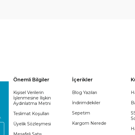
Önemli Bilgiler
İçerikler
K
Kişisel Verilerin
Blog Yazıları
H
İşlenmesine İlişkin
İndirimdekiler
Ba
Aydınlatma Metni
Sepetim
S
Teslimat Koşulları
.
So
Kargom Nerede
Üyelik Sözleşmesi
H
Mesafeli Satış