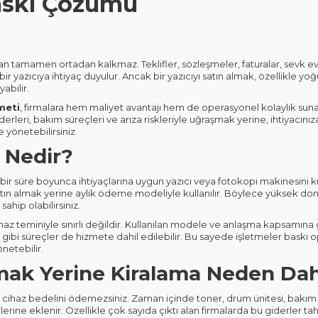
skı Çözümü
man tamamen ortadan kalkmaz. Teklifler, sözleşmeler, faturalar, sevk evr
ir yazıcıya ihtiyaç duyulur. Ancak bir yazıcıyı satın almak, özellikle yoğ
bilir.
meti
, firmalara hem maliyet avantajı hem de operasyonel kolaylık sunan
iderleri, bakım süreçleri ve arıza riskleriyle uğraşmak yerine, ihtiyacını
 yönetebilirsiniz.
a Nedir?
rli bir süre boyunca ihtiyaçlarına uygun yazıcı veya fotokopi makinesini
satın almak yerine aylık ödeme modeliyle kullanılır. Böylece yüksek do
sahip olabilirsiniz.
ihaz teminiyle sınırlı değildir. Kullanılan modele ve anlaşma kapsamına 
gibi süreçler de hizmete dahil edilebilir. Bu sayede işletmeler baskı o
netebilir.
lmak Yerine Kiralama Neden Dah
ca cihaz bedelini ödemezsiniz. Zaman içinde toner, drum ünitesi, bakım pa
tlerine eklenir. Özellikle çok sayıda çıktı alan firmalarda bu giderler