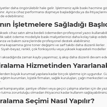
yetler daha öngörülebilir hale gelir. İşletmeniz aylık baskı hacmine gö
ınır. Ayrıca cihaz performansı düşmeye başladığında ya da ihtiyaçların
e edebilirsiniz.
nın İşletmelere Sağladığı Başlı
ksek cihaz satın alma bedeli ödemeden profesyonel yazıcı kullanabilir
lık sabit ödeme modeliyle baskı maliyetlerinizi daha kolay takip edebili
arıza ve bakım süreçlerinde profesyonel destek alabilirsiniz.
ma kapsamına göre toner değişimi ve sarf takibi daha düzenli ilerler.
:
Siyah-beyaz, renkli, çok fonksiyonlu veya yüksek kapasiteli modeller
ri aksadığında zaman kaybı yaşanmaz, iş akışı daha düzenli devam ede
Kiralama Hizmetinden Yararlanab
slerden büyük kurumsal yapılara kadar birçok işletme için uygundur. Günl
eğitim kurumları, lojistik firmaları, sağlık kuruluşları, çağrı merkezler
.
el kampanyalar, şantiye ofisleri veya geçici çalışma alanları için de yaz
 tutma zorunluluğu olmadan ihtiyacınız kadar kullanım sağlayabilirsiniz
ralama Seçimi Nasıl Yapılır?