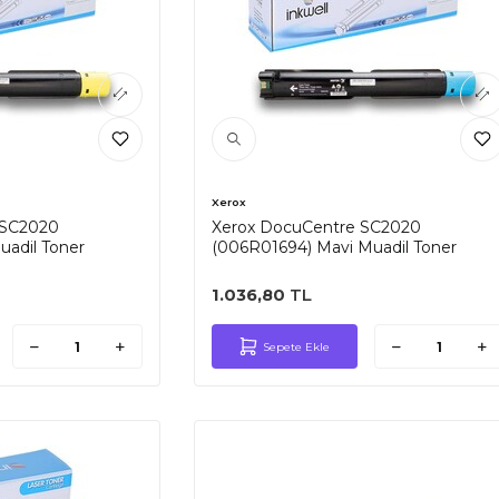
Xerox
 SC2020
Xerox DocuCentre SC2020
uadil Toner
(006R01694) Mavi Muadil Toner
1.036,80
TL
Sepete Ekle