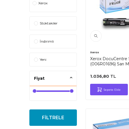
Xerox
Stoktakiler
İndirimli
Xerox
Xerox DocuCentre
Yeni
(006R01696) Sarı M
1.036,80
TL
Fiyat
Sepete Ekle
FİLTRELE