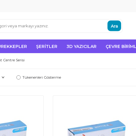
Ara
ÜREKKEPLER
ŞERITLER
3D YAZICILAR
ÇEVRE BIRIML
 Centre Serisi
Tükenenleri Gösterme