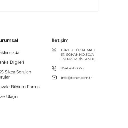
urumsal
İletişim
TURGUT ÖZAL MAH.
akkımızda
67. SOKAK NO:30/A
ESENYURT/İSTANBUL
nka Bilgileri
05464288355
SS Sıkça Sorulan
rular
info@toner.com.tr
avale Bildirim Formu
ze Ulaşın