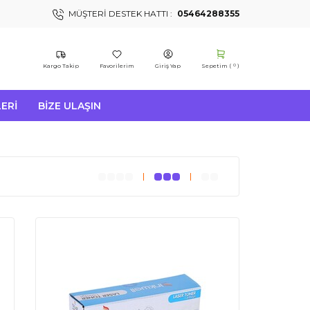
MÜŞTERI DESTEK HATTI :
05464288355
Kargo Takip
Favorilerim
Giriş Yap
Sepetim (
)
0
ERI
BIZE ULAŞIN