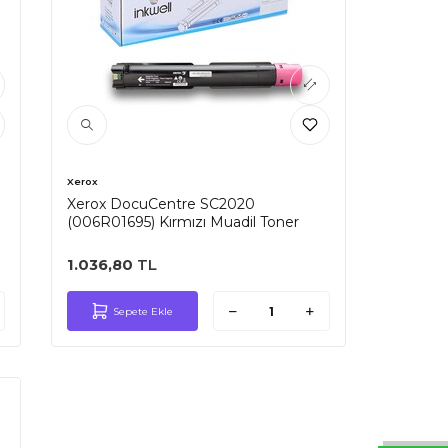
Xerox
Xerox DocuCentre SC2020
(006R01695) Kırmızı Muadil Toner
1.036,80
TL
Sepete Ekle