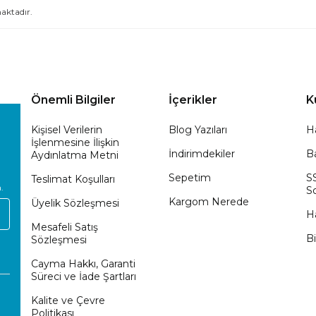
ktadır.
Önemli Bilgiler
İçerikler
K
Kişisel Verilerin
Blog Yazıları
H
İşlenmesine İlişkin
İndirimdekiler
Ba
Aydınlatma Metni
Sepetim
S
Teslimat Koşulları
.
So
Kargom Nerede
Üyelik Sözleşmesi
H
Mesafeli Satış
Bi
Sözleşmesi
Cayma Hakkı, Garanti
Süreci ve İade Şartları
Kalite ve Çevre
Politikası