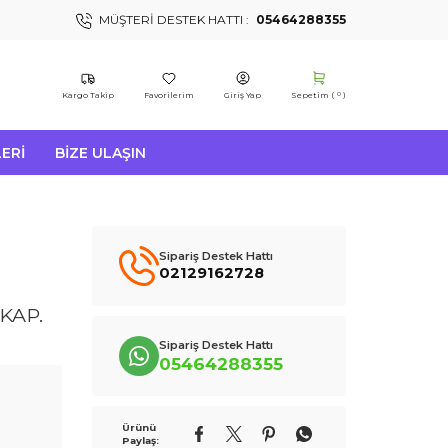
MÜŞTERI DESTEK HATTI :
05464288355
Kargo Takip
Favorilerim
Giriş Yap
Sepetim (
)
0
ERI
BIZE ULAŞIN
Sipariş Destek Hattı
02129162728
KAP.
Sipariş Destek Hattı
05464288355
Ürünü
Paylaş: