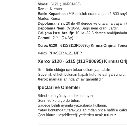
Model:
6121 (106R01463)
Renk:
Kırmızı
Baskı Kapasitesi:
%5 doluluk oranına göre 1.500 sayfa
Marka:
Xerox
Depolama Isısı:
20 ile 40 derece ve ortalama yaşam k
Depolama Nemi:%
10-90 Bağlı nem oranı vardır.
Çalışma Isısı Aralığı:
10 ile -32,5 derece aralığındadır
Garanti:
2 Yıl (24 Ay)
Xerox 6120 - 6115 (113R00695) KırmızıOrijinal Tone
Xerox PHASER 6121 MFP
Xerox 6120 - 6115 (113R00695) Kırmızı Orij
Sıfır ürün olduğu için tekrar dolum yapılabilir.
Güvenlik etiketi bulunan kapalı kutu ile satışa sunulur.
Xerox
markası altında 24 ay garantilidir.
İpuçları ve Önlemler
Silindirlerin yüzeyine dokunmayın.
Serin ve kuru yerde tutun.
Sadece belirli uyumlu yazıcılarda kullanın.
Yatay konumda tutarak,kullanımdan önce hafifçe çalka
Çocukların ulaşabileceği yerlerden uzak tutunuz.