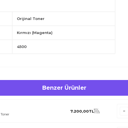
Orijinal Toner
Kırmızı (Magenta)
4500
Benzer Ürünler
KDV
7.200,00
TL
DAHİL
FİYATI
 Toner