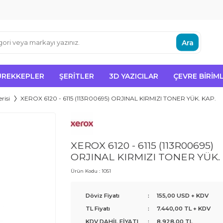
Ara
ÜREKKEPLER
ŞERITLER
3D YAZICILAR
ÇEVRE BIRIML
risi
XEROX 6120 - 6115 (113R00695) ORJINAL KIRMIZI TONER YÜK. KAP.
XEROX 6120 - 6115 (113R00695)
ORJINAL KIRMIZI TONER YÜK. 
Ürün Kodu :
1051
Döviz Fiyatı
:
155,00 USD + KDV
TL Fiyatı
:
7.440,00
TL + KDV
KDV DAHİL FİYATI
:
8.928,00
TL