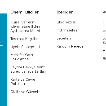
Önemli Bilgiler
İçerikler
K
Kişisel Verilerin
Blog Yazıları
H
İşlenmesine İlişkin
İndirimdekiler
Ba
Aydınlatma Metni
Sepetim
S
Teslimat Koşulları
.
So
Kargom Nerede
Üyelik Sözleşmesi
H
Mesafeli Satış
Bi
Sözleşmesi
Cayma Hakkı, Garanti
Süreci ve İade Şartları
Kalite ve Çevre
Politikası
Gizlilik ve Güvenlik