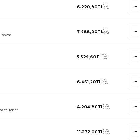
KDV
6.220,80
TL
DAHİL
FİYATI
KDV
7.488,00
TL
DAHİL
FİYATI
 sayfa
KDV
5.529,60
TL
DAHİL
FİYATI
KDV
6.451,20
TL
DAHİL
FİYATI
KDV
4.204,80
TL
DAHİL
FİYATI
site Toner
KDV
11.232,00
TL
DAHİL
FİYATI