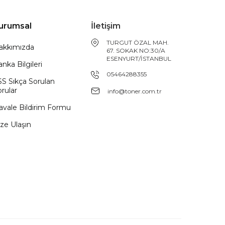
urumsal
İletişim
TURGUT ÖZAL MAH.
akkımızda
67. SOKAK NO:30/A
ESENYURT/İSTANBUL
nka Bilgileri
05464288355
SS Sıkça Sorulan
rular
info@toner.com.tr
avale Bildirim Formu
ze Ulaşın