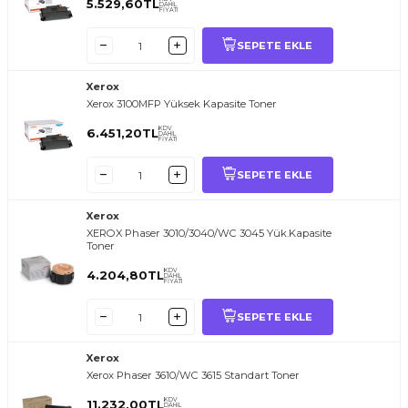
5.529,60
TL
DAHİL
FİYATI
SEPETE EKLE
Xerox
Xerox 3100MFP Yüksek Kapasite Toner
KDV
6.451,20
TL
DAHİL
FİYATI
SEPETE EKLE
Xerox
XEROX Phaser 3010/3040/WC 3045 Yük.Kapasite
Toner
KDV
4.204,80
TL
DAHİL
FİYATI
SEPETE EKLE
Xerox
Xerox Phaser 3610/WC 3615 Standart Toner
KDV
11.232,00
TL
DAHİL