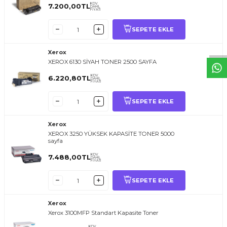
T
O
E
R
.
O
M.
T
R
i
l
i
l
t
i
m
g
i
ğ
i
i
ç
t
e
ş
k
k
ü
e
r
S
i
z
n
y
r
d
m
c
o
l
a
b
l
i
r
i
KDV
7.200,00
TL
DAHİL
FİYATI
SEPETE EKLE
Xerox
XEROX 6130 SİYAH TONER 2500 SAYFA
KDV
6.220,80
TL
DAHİL
FİYATI
SEPETE EKLE
Xerox
XEROX 3250 YÜKSEK KAPASİTE TONER 5000
sayfa
KDV
7.488,00
TL
DAHİL
FİYATI
SEPETE EKLE
Xerox
Xerox 3100MFP Standart Kapasite Toner
KDV