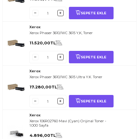
FİYATI
SEPETE EKLE
Xerox
Xerox Phaser 3610/WC 3615 Y,K, Toner
KDV
11.520,00
TL
DAHİL
FİYATI
SEPETE EKLE
Xerox
Xerox Phaser 3610/WC 3615 Ultra Y.K. Toner
KDV
17.280,00
TL
DAHİL
FİYATI
SEPETE EKLE
Xerox
Xerox 106R02760 Mavi (Cyan) Orijinal Toner -
1.000 Sayfa
KDV
4.896,00
TL
DAHİL
FİYATI