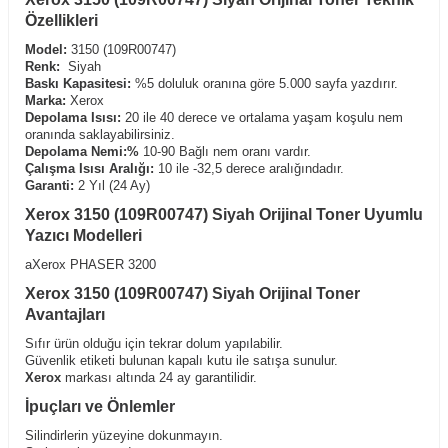
Özellikleri
Model:
3150 (109R00747)
Renk:
Siyah
Baskı Kapasitesi:
%5 doluluk oranına göre 5.000 sayfa yazdırır.
Marka:
Xerox
Depolama Isısı:
20 ile 40 derece ve ortalama yaşam koşulu nem
oranında saklayabilirsiniz.
Depolama Nemi:%
10-90 Bağlı nem oranı vardır.
Çalışma Isısı Aralığı:
10 ile -32,5 derece aralığındadır.
Garanti:
2 Yıl (24 Ay)
Xerox 3150 (109R00747) Siyah Orijinal Toner Uyumlu
Yazıcı Modelleri
aXerox PHASER 3200
Xerox 3150 (109R00747) Siyah Orijinal Toner
Avantajları
Sıfır ürün olduğu için tekrar dolum yapılabilir.
Güvenlik etiketi bulunan kapalı kutu ile satışa sunulur.
Xerox
markası altında 24 ay garantilidir.
İpuçları ve Önlemler
Silindirlerin yüzeyine dokunmayın.