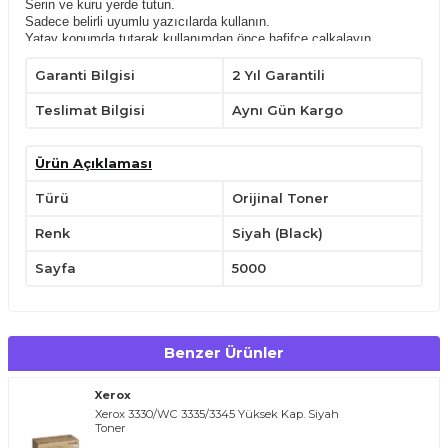
Serin ve kuru yerde tutun.
Sadece belirli uyumlu yazıcılarda kullanın.
Yatay konumda tutarak,kullanımdan önce hafifçe çalkalayın.
Çocukların ulaşabileceği yerlerden uzak tutunuz.
Garanti Bilgisi
2 Yıl Garantili
Teslimat Bilgisi
Aynı Gün Kargo
Ürün Açıklaması
Türü
Orijinal Toner
Renk
Siyah (Black)
Sayfa
5000
Benzer Ürünler
Xerox
Xerox 3330/WC 3335/3345 Yüksek Kap. Siyah
Toner