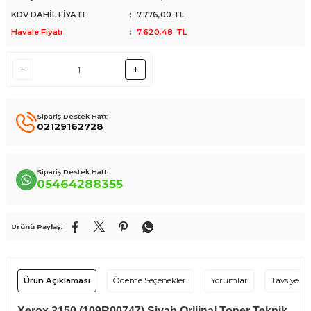
KDV DAHİL FİYATI
:
7.776,00
TL
Havale Fiyatı
:
7.620,48
TL
Sipariş Destek Hattı
02129162728
Sipariş Destek Hattı
05464288355
Ürünü Paylaş:
Ürün Açıklaması
Ödeme Seçenekleri
Yorumlar
Tavsiye Et
Xerox 3150 (109R00747) Siyah Orijinal Toner Teknik