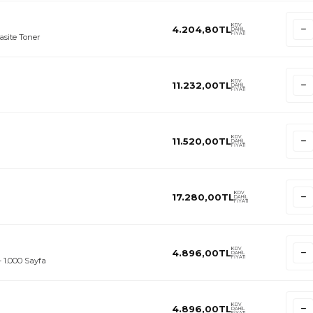
KDV
4.204,80
TL
DAHİL
FİYATI
site Toner
KDV
11.232,00
TL
DAHİL
FİYATI
KDV
11.520,00
TL
DAHİL
FİYATI
KDV
17.280,00
TL
DAHİL
FİYATI
KDV
4.896,00
TL
DAHİL
FİYATI
 1.000 Sayfa
KDV
4.896,00
TL
DAHİL