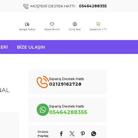
MÜŞTERI DESTEK HATTI :
05464288355
Kargo Takip
Favorilerim
Giriş Yap
Sepetim (
)
0
ERI
BIZE ULAŞIN
Sipariş Destek Hattı
02129162728
NAL
Sipariş Destek Hattı
05464288355
Ürünü
Paylaş: