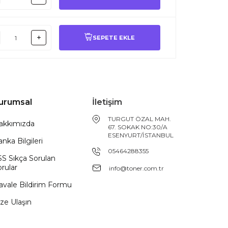
SEPETE EKLE
urumsal
İletişim
TURGUT ÖZAL MAH.
akkımızda
67. SOKAK NO:30/A
ESENYURT/İSTANBUL
nka Bilgileri
05464288355
SS Sıkça Sorulan
rular
info@toner.com.tr
avale Bildirim Formu
ze Ulaşın