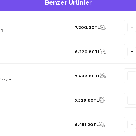
Benzer Ürünler
KDV
7.200,00
TL
DAHİL
FİYATI
 Toner
KDV
6.220,80
TL
DAHİL
FİYATI
KDV
7.488,00
TL
DAHİL
FİYATI
 sayfa
KDV
5.529,60
TL
DAHİL
FİYATI
KDV
6.451,20
TL
DAHİL
FİYATI