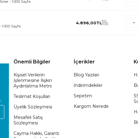
FİYATI
oner - 1.000 Sayfa
KDV
4.896,00
TL
DAHİL
FİYATI
- 1.000 Sayfa
Önemli Bilgiler
İçerikler
K
Kişisel Verilerin
Blog Yazıları
H
İşlenmesine İlişkin
İndirimdekiler
Ba
Aydınlatma Metni
Sepetim
S
Teslimat Koşulları
.
So
Kargom Nerede
Üyelik Sözleşmesi
H
Mesafeli Satış
Bi
Sözleşmesi
Cayma Hakkı, Garanti