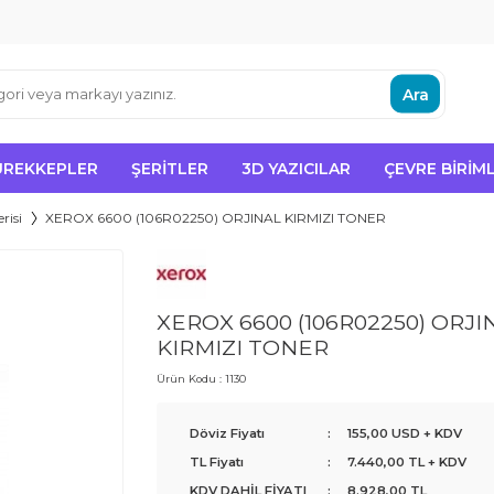
Ara
ÜREKKEPLER
ŞERITLER
3D YAZICILAR
ÇEVRE BIRIML
risi
XEROX 6600 (106R02250) ORJINAL KIRMIZI TONER
XEROX 6600 (106R02250) ORJI
KIRMIZI TONER
Ürün Kodu :
1130
Döviz Fiyatı
:
155,00 USD + KDV
TL Fiyatı
:
7.440,00
TL + KDV
KDV DAHİL FİYATI
:
8.928,00
TL