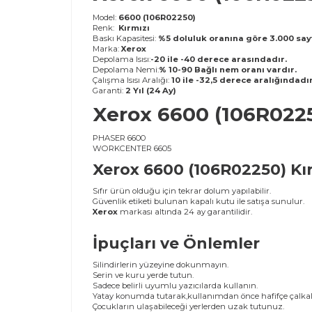
Model:
6600 (106R02250)
Renk:
Kırmızı
Baskı Kapasitesi:
%5 doluluk oranına göre 3.000 sayf
Marka:
Xerox
Depolama Isısı:
-20 ile -40 derece arasındadır.
Depolama Nemi:
% 10-90 Bağlı nem oranı vardır.
Çalışma Isısı Aralığı:
10 ile -32,5 derece aralığındadır
Garanti:
2 Yıl (24 Ay)
Xerox 6600 (106R02250
PHASER 6600
WORKCENTER 6605
Xerox 6600 (106R02250) Kır
Sıfır ürün olduğu için tekrar dolum yapılabilir.
Güvenlik etiketi bulunan kapalı kutu ile satışa sunulur.
Xerox
markası altında 24 ay garantilidir.
İpuçları ve Önlemler
Silindirlerin yüzeyine dokunmayın.
Serin ve kuru yerde tutun.
Sadece belirli uyumlu yazıcılarda kullanın.
Yatay konumda tutarak,kullanımdan önce hafifçe çalkal
Çocukların ulaşabileceği yerlerden uzak tutunuz.