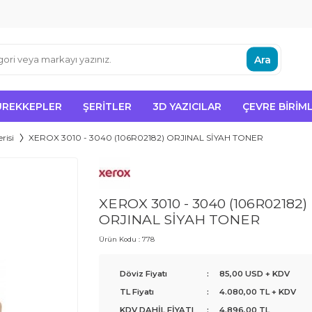
Ara
ÜREKKEPLER
ŞERITLER
3D YAZICILAR
ÇEVRE BIRIML
risi
XEROX 3010 - 3040 (106R02182) ORJINAL SİYAH TONER
XEROX 3010 - 3040 (106R02182)
ORJINAL SİYAH TONER
Ürün Kodu :
778
Döviz Fiyatı
:
85,00 USD + KDV
TL Fiyatı
:
4.080,00
TL + KDV
KDV DAHİL FİYATI
:
4.896,00
TL