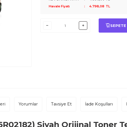
Havale Fiyatı
:
4.798,08
TL
SEPETE
eri
Yorumlar
Tavsiye Et
İade Koşulları
06R02182) Siyah
Orijinal Toner T