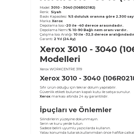
Model:
3010 - 3040 (106R02182)
Renk:
Siyah
Baskı Kapasitesi:
%5 doluluk oranına göre 2.300 sayf
Marka:
Xerox
Depolama Isısı:
-20 ile -40 derece arasındadır.
Depolama Nemi:
% 10-90 Bağlı nem oranı vardır.
Çalışma Isısı Aralığı:
10 ile -32,5 derece aralığındadır
Garanti:
2 Yıl (24 Ay)
Xerox 3010 - 3040 (10
Modelleri
Xerox WORKCENTRE 3119
Xerox 3010 - 3040 (106R02
Sıfır ürün olduğu için tekrar dolum yapılabilir.
Güvenlik etiketi bulunan kapalı kutu ile satışa sunulur.
Xerox
markası altında 24 ay garantilidir.
İpuçları ve Önlemler
Silindirlerin yüzeyine dokunmayın.
Serin ve kuru yerde tutun.
Sadece belirli uyumlu yazıcılarda kullanın.
Yatay konumda tutarak,kullanımdan önce hafifçe çalkal