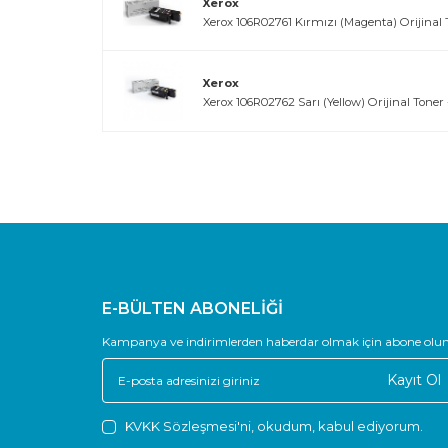
Xerox
Xerox 106R02761 Kırmızı (Magenta) Orijinal T
Xerox
Xerox 106R02762 Sarı (Yellow) Orijinal Toner 
E-BÜLTEN ABONELİĞİ
Kampanya ve indirimlerden haberdar olmak için abone olun
Kayıt Ol
KVKK Sözleşmesi'ni
, okudum, kabul ediyorum.