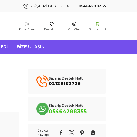
MÜŞTERI DESTEK HATTI :
05464288355
Kargo Takip
Favorilerim
Giriş Yap
Sepetim (
)
0
ERI
BIZE ULAŞIN
Sipariş Destek Hattı
02129162728
Sipariş Destek Hattı
05464288355
Ürünü
Paylaş: