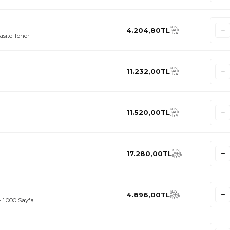
KDV
4.204,80
TL
DAHİL
FİYATI
site Toner
KDV
11.232,00
TL
DAHİL
FİYATI
KDV
11.520,00
TL
DAHİL
FİYATI
KDV
17.280,00
TL
DAHİL
FİYATI
KDV
4.896,00
TL
DAHİL
FİYATI
 1.000 Sayfa