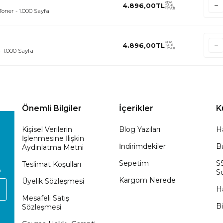
KDV
4.896,00
TL
DAHİL
FİYATI
oner - 1.000 Sayfa
KDV
4.896,00
TL
DAHİL
FİYATI
- 1.000 Sayfa
Önemli Bilgiler
İçerikler
K
Kişisel Verilerin
Blog Yazıları
H
İşlenmesine İlişkin
İndirimdekiler
Ba
Aydınlatma Metni
Sepetim
S
Teslimat Koşulları
.
So
Kargom Nerede
Üyelik Sözleşmesi
H
Mesafeli Satış
Bi
Sözleşmesi