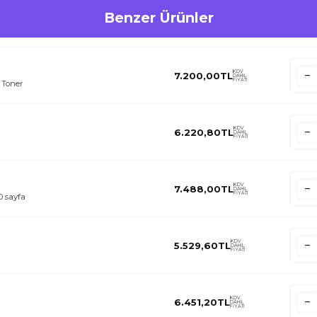
Benzer Ürünler
KDV
7.200,00
TL
DAHİL
FİYATI
 Toner
KDV
6.220,80
TL
DAHİL
FİYATI
KDV
7.488,00
TL
DAHİL
FİYATI
 sayfa
KDV
5.529,60
TL
DAHİL
FİYATI
KDV
6.451,20
TL
DAHİL
FİYATI