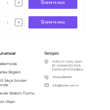
SEPETE EKLE
SEPETE EKLE
urumsal
İletişim
TURGUT ÖZAL MAH.
akkımızda
67. SOKAK NO:30/A
ESENYURT/İSTANBUL
nka Bilgileri
05464288355
SS Sıkça Sorulan
rular
info@toner.com.tr
avale Bildirim Formu
ze Ulaşın