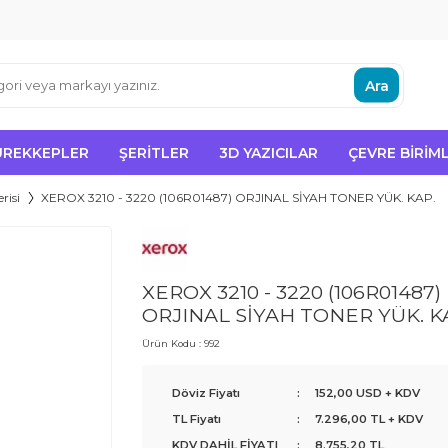
Ara
ÜREKKEPLER
ŞERITLER
3D YAZICILAR
ÇEVRE BIRIML
risi
XEROX 3210 - 3220 (106R01487) ORJINAL SİYAH TONER YÜK. KAP.
XEROX 3210 - 3220 (106R01487)
ORJINAL SİYAH TONER YÜK. K
Ürün Kodu :
992
Döviz Fiyatı
:
152,00 USD + KDV
TL Fiyatı
:
7.296,00
TL + KDV
KDV DAHİL FİYATI
:
8.755,20
TL