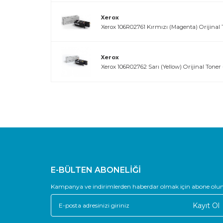
Xerox
Xerox 106R02761 Kırmızı (Magenta) Orijinal T
Xerox
Xerox 106R02762 Sarı (Yellow) Orijinal Toner 
E-BÜLTEN ABONELİĞİ
Kampanya ve indirimlerden haberdar olmak için abone olun
Kayıt Ol