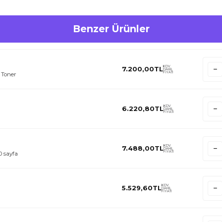
Benzer Ürünler
KDV
7.200,00
TL
DAHİL
FİYATI
 Toner
KDV
6.220,80
TL
DAHİL
FİYATI
KDV
7.488,00
TL
DAHİL
FİYATI
 sayfa
KDV
5.529,60
TL
DAHİL
FİYATI