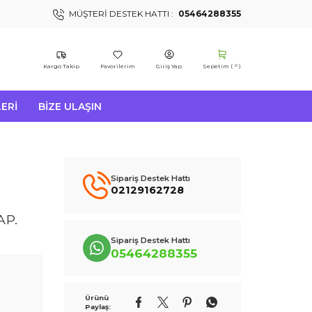
MÜŞTERI DESTEK HATTI :
05464288355
Kargo Takip
Favorilerim
Giriş Yap
Sepetim (
)
0
ERI
BIZE ULAŞIN
Sipariş Destek Hattı
02129162728
AP.
Sipariş Destek Hattı
05464288355
Ürünü
Paylaş: