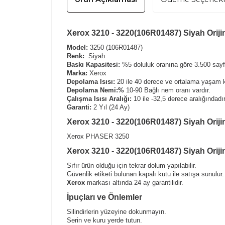
Xerox 3210 - 3220(106R01487) Siyah Orijin
Model:
3250 (106R01487)
Renk:
Siyah
Baskı Kapasitesi:
%5 doluluk oranına göre 3.500 sayfa
Marka:
Xerox
Depolama Isısı:
20 ile 40 derece ve ortalama yaşam k
Depolama Nemi:%
10-90 Bağlı nem oranı vardır.
Çalışma Isısı Aralığı:
10 ile -32,5 derece aralığındadır
Garanti:
2 Yıl (24 Ay)
Xerox 3210 - 3220(106R01487) Siyah Oriji
Xerox PHASER 3250
Xerox 3210 - 3220(106R01487) Siyah Orijin
Sıfır ürün olduğu için tekrar dolum yapılabilir.
Güvenlik etiketi bulunan kapalı kutu ile satışa sunulur.
Xerox
markası altında 24 ay garantilidir.
İpuçları ve Önlemler
Silindirlerin yüzeyine dokunmayın.
Serin ve kuru yerde tutun.