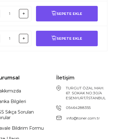
SEPETE EKLE
SEPETE EKLE
urumsal
İletişim
TURGUT ÖZAL MAH.
akkımızda
67. SOKAK NO:30/A
ESENYURT/İSTANBUL
nka Bilgileri
05464288355
SS Sıkça Sorulan
rular
info@toner.com.tr
avale Bildirim Formu
ze Ulaşın