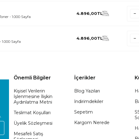
KDV
4.896,00
TL
DAHİL
FİYATI
oner - 1.000 Sayfa
KDV
4.896,00
TL
DAHİL
FİYATI
- 1.000 Sayfa
Önemli Bilgiler
İçerikler
K
Kişisel Verilerin
Blog Yazıları
H
İşlenmesine İlişkin
İndirimdekiler
Ba
Aydınlatma Metni
Sepetim
S
Teslimat Koşulları
.
So
Kargom Nerede
Üyelik Sözleşmesi
H
Mesafeli Satış
Bi