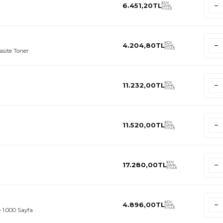
KDV
6.451,20
TL
DAHİL
FİYATI
KDV
4.204,80
TL
DAHİL
FİYATI
site Toner
KDV
11.232,00
TL
DAHİL
FİYATI
KDV
11.520,00
TL
DAHİL
FİYATI
KDV
17.280,00
TL
DAHİL
FİYATI
KDV
4.896,00
TL
DAHİL
FİYATI
 1.000 Sayfa