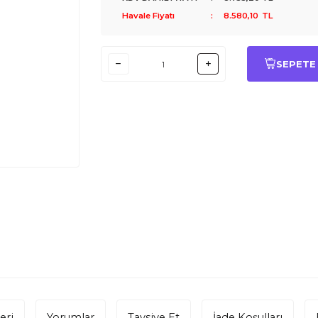
Havale Fiyatı
:
8.580,10
TL
SEPETE
eri
Yorumlar
Tavsiye Et
İade Koşulları