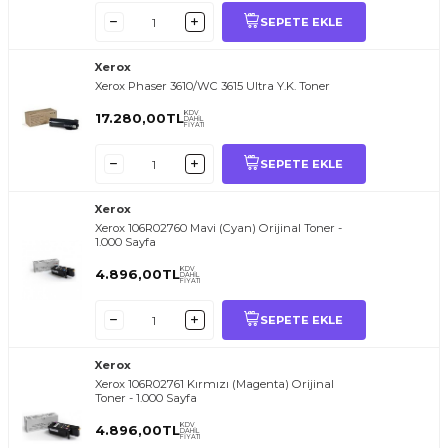
SEPETE EKLE
Xerox
Xerox Phaser 3610/WC 3615 Ultra Y.K. Toner
KDV
17.280,00
TL
DAHİL
FİYATI
SEPETE EKLE
Xerox
Xerox 106R02760 Mavi (Cyan) Orijinal Toner -
1.000 Sayfa
KDV
4.896,00
TL
DAHİL
FİYATI
SEPETE EKLE
Xerox
Xerox 106R02761 Kırmızı (Magenta) Orijinal
Toner - 1.000 Sayfa
KDV
4.896,00
TL
DAHİL
FİYATI