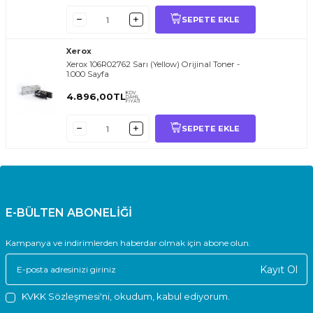
SEPETE EKLE
Xerox
Xerox 106R02762 Sarı (Yellow) Orijinal Toner -
1.000 Sayfa
KDV
4.896,00
TL
DAHİL
FİYATI
SEPETE EKLE
E-BÜLTEN ABONELİĞİ
Kampanya ve indirimlerden haberdar olmak için abone olun.
Kayıt Ol
KVKK Sözleşmesi'ni
, okudum, kabul ediyorum.