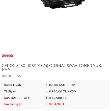
XEROX 3250 (106R01374) ORJINAL SİYAH TONER YÜK.
KAP.
Ürün Kodu :
994
Döviz Fiyatı
:
145,00 USD + KDV
TL Fiyatı
:
6.960,00
TL + KDV
KDV DAHİL FİYATI
:
8.352,00
TL
Havale Fiyatı
:
8.184,96
TL