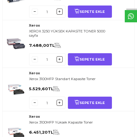
SEPETE EKLE
Xerox
XEROX 3250 YÜKSEK KAPASİTE TONER 5000
sayfa
KDV
7.488,00
TL
DAHİL
FİYATI
SEPETE EKLE
Xerox
Xerox 3100MFP Standart Kapasite Toner
KDV
5.529,60
TL
DAHİL
FİYATI
SEPETE EKLE
Xerox
Xerox 3100MFP Yüksek Kapasite Toner
KDV
6.451,20
TL
DAHİL
FİYATI