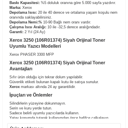
Baskı Kapasitesi:
%5 doluluk oranına göre 5.000 sayfa yazdırır.
Marka:
Xerox
Depolama Isısı:
20 ile 40 derece ve ortalama yaşam koşulu nem
oranında saklayabilirsiniz.
Depolama Nemi:%
10-90 Bağlı nem oranı vardır.
Çalışma Isısı Aralığı:
10 ile -32,5 derece aralığındadır.
Garanti:
2 Yıl (24 Ay)
Xerox 3250 (106R01374) Siyah Orijinal Toner
Uyumlu Yazıcı Modelleri
Xerox PHASER 3300 MFP
Xerox 3250 (106R01374) Siyah Orijinal Toner
Avantajları
Sıfır ürün olduğu için tekrar dolum yapılabilir.
Güvenlik etiketi bulunan kapalı kutu ile satışa sunulur.
Xerox
markası altında 24 ay garantilidir.
İpuçları ve Önlemler
Silindirlerin yüzeyine dokunmayın.
Serin ve kuru yerde tutun.
Sadece belirli uyumlu yazıcılarda kullanın.
Yatay konumda tutarak,kullanımdan önce hafifçe çalkalayın.
Çocukların ulaşabileceği yerlerden uzak tutunuz.