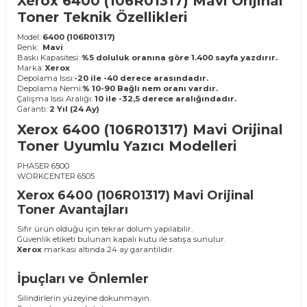
Xerox 6400 (106R01317) Mavi
Orijinal
Toner Teknik Özellikleri
Model:
6400 (106R01317)
Renk:
Mavi
Baskı Kapasitesi:
%5 doluluk oranına göre 1.400 sayfa yazdırır.
Marka:
Xerox
Depolama Isısı:
-20 ile -40 derece arasındadır.
Depolama Nemi:
% 10-90 Bağlı nem oranı vardır.
Çalışma Isısı Aralığı:
10 ile -32,5 derece aralığındadır.
Garanti:
2 Yıl (24 Ay)
Xerox 6400 (106R01317) Mavi Orijinal
Toner Uyumlu Yazıcı Modelleri
PHASER 6500
WORKCENTER 6505
Xerox 6400 (106R01317) Mavi Orijinal
Toner Avantajları
Sıfır ürün olduğu için tekrar dolum yapılabilir.
Güvenlik etiketi bulunan kapalı kutu ile satışa sunulur.
Xerox
markası altında 24 ay garantilidir.
İpuçları ve Önlemler
Silindirlerin yüzeyine dokunmayın.