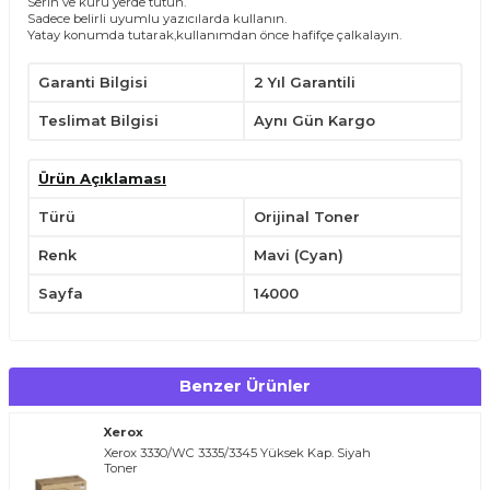
Serin ve kuru yerde tutun.
Sadece belirli uyumlu yazıcılarda kullanın.
Yatay konumda tutarak,kullanımdan önce hafifçe çalkalayın.
Çocukların ulaşabileceği yerlerden uzak tutunuz.
Garanti Bilgisi
2 Yıl Garantili
Teslimat Bilgisi
Aynı Gün Kargo
Ürün Açıklaması
Türü
Orijinal Toner
Renk
Mavi (Cyan)
Sayfa
14000
Benzer Ürünler
Xerox
Xerox 3330/WC 3335/3345 Yüksek Kap. Siyah
Toner