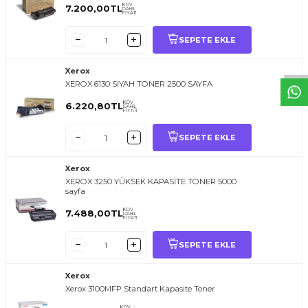
T
O
E
R
.
O
M.
T
R
i
l
i
l
t
i
m
g
i
ğ
i
i
ç
t
e
ş
k
k
ü
e
r
S
i
z
n
y
r
d
m
c
o
l
a
b
l
i
r
i
KDV
7.200,00
TL
DAHİL
FİYATI
SEPETE EKLE
Xerox
XEROX 6130 SİYAH TONER 2500 SAYFA
KDV
6.220,80
TL
DAHİL
FİYATI
SEPETE EKLE
Xerox
XEROX 3250 YÜKSEK KAPASİTE TONER 5000
sayfa
KDV
7.488,00
TL
DAHİL
FİYATI
SEPETE EKLE
Xerox
Xerox 3100MFP Standart Kapasite Toner
KDV