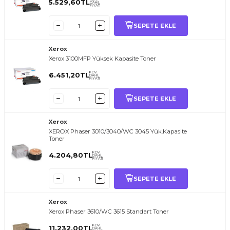
5.529,60
TL
DAHİL
FİYATI
SEPETE EKLE
Xerox
Xerox 3100MFP Yüksek Kapasite Toner
KDV
6.451,20
TL
DAHİL
FİYATI
SEPETE EKLE
Xerox
XEROX Phaser 3010/3040/WC 3045 Yük.Kapasite
Toner
KDV
4.204,80
TL
DAHİL
FİYATI
SEPETE EKLE
Xerox
Xerox Phaser 3610/WC 3615 Standart Toner
KDV
11.232,00
TL
DAHİL