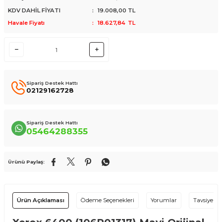
KDV DAHİL FİYATI
:
19.008,00
TL
Havale Fiyatı
:
18.627,84
TL
Sipariş Destek Hattı
02129162728
Sipariş Destek Hattı
05464288355
Ürünü Paylaş:
Ürün Açıklaması
Ödeme Seçenekleri
Yorumlar
Tavsiye Et