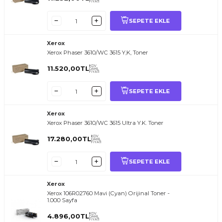
FİYATI
SEPETE EKLE
Xerox
Xerox Phaser 3610/WC 3615 Y,K, Toner
KDV
11.520,00
TL
DAHİL
FİYATI
SEPETE EKLE
Xerox
Xerox Phaser 3610/WC 3615 Ultra Y.K. Toner
KDV
17.280,00
TL
DAHİL
FİYATI
SEPETE EKLE
Xerox
Xerox 106R02760 Mavi (Cyan) Orijinal Toner -
1.000 Sayfa
KDV
4.896,00
TL
DAHİL
FİYATI