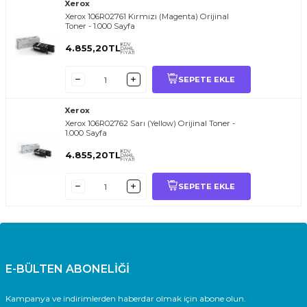
Xerox
Xerox 106R02761 Kırmızı (Magenta) Orijinal
Toner - 1.000 Sayfa
KDV
4.855,20
TL
DAHİL
FİYATI
SEPETE EKLE
Xerox
Xerox 106R02762 Sarı (Yellow) Orijinal Toner -
1.000 Sayfa
KDV
4.855,20
TL
DAHİL
FİYATI
SEPETE EKLE
E-BÜLTEN ABONELİĞİ
Kampanya ve indirimlerden haberdar olmak için abone olun.