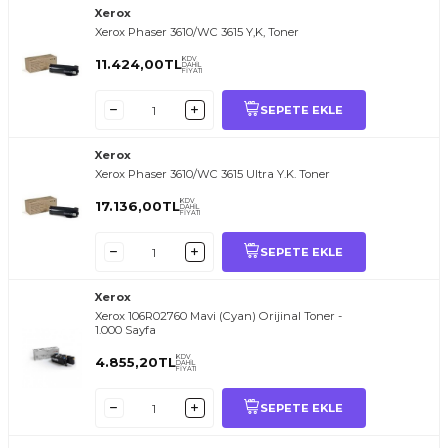
Xerox
Xerox Phaser 3610/WC 3615 Y,K, Toner
KDV
11.424,00
TL
DAHİL
FİYATI
SEPETE EKLE
Xerox
Xerox Phaser 3610/WC 3615 Ultra Y.K. Toner
KDV
17.136,00
TL
DAHİL
FİYATI
SEPETE EKLE
Xerox
Xerox 106R02760 Mavi (Cyan) Orijinal Toner -
1.000 Sayfa
KDV
4.855,20
TL
DAHİL
FİYATI
SEPETE EKLE