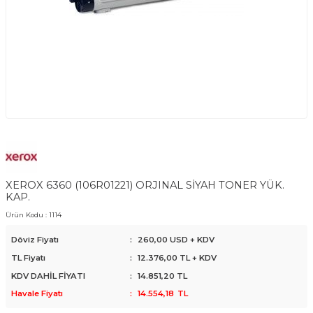
XEROX 6360 (106R01221) ORJINAL SİYAH TONER YÜK.
KAP.
Ürün Kodu :
1114
Döviz Fiyatı
:
260,00 USD + KDV
TL Fiyatı
:
12.376,00
TL + KDV
KDV DAHİL FİYATI
:
14.851,20
TL
Havale Fiyatı
:
14.554,18
TL