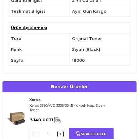
Garanti Bilgisi
2 Yıl Garantili
Teslimat Bilgisi
Aynı Gün Kargo
Ürün Açıklaması
Türü
Orijinal Toner
Renk
Siyah (Black)
Sayfa
18000
Benzer Ürünler
Xerox
Xerox 3330/WC 3335/3345 Yüksek Kap. Siyah
Toner
KDV
7.140,00
TL
DAHİL
FİYATI
SEPETE EKLE