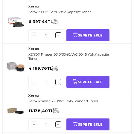
Xerox
Xerox 3100MFP Yüksek Kapasite Toner
KDV
6.397,44
TL
DAHİL
FİYATI
SEPETE EKLE
Xerox
XEROX Phaser 3010/3040/WC 3045 Yük.Kapasite
Toner
KDV
4.169,76
TL
DAHİL
FİYATI
SEPETE EKLE
Xerox
Xerox Phaser 3610/WC 3615 Standart Toner
KDV
11.138,40
TL
DAHİL
FİYATI
SEPETE EKLE