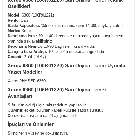
Özellikleri
Model:
6360 (106R01221)
Renk:
Sarı
Baskı Kapasitesi:
%5 doluluk oranına göre 14.000 sayfa yazdırır.
Marka:
Xerox
Depolama Isısı:
20 ile 40 derece ve ortalama yaşam koşulu nem
oranında saklayabilirsiniz.
Depolama Nemi:%
10-90 Bağlı nem oranı vardır.
Çalışma Isısı Aralığı:
10 ile -32,5 derece aralığındadır.
Garanti:
2 Yıl (24 Ay)
Xerox 6360 (106R01220) Sarı Orijinal Toner Uyumlu
Yazıcı Modelleri
Xerox PHASER 6360
Xerox 6360 (106R01220) Sarı Orijinal Toner
Avantajları
Sıfır ürün olduğu için tekrar dolum yapılabilir.
Güvenlik etiketi bulunan kapalı kutu ile satışa sunulur.
Xerox
markası altında 24 ay garantilidir.
İpuçları ve Önlemler
Silindirlerin yüzeyine dokunmayın.