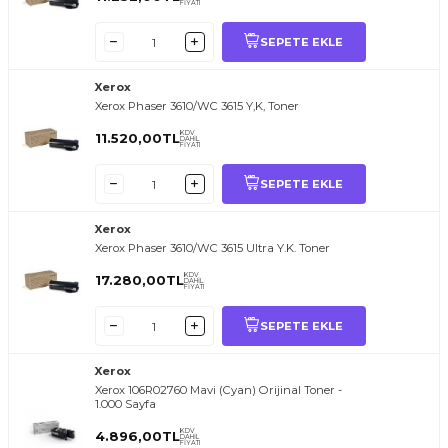
FİYATI
SEPETE EKLE
Xerox
Xerox Phaser 3610/WC 3615 Y,K, Toner
KDV
11.520,00
TL
DAHİL
FİYATI
SEPETE EKLE
Xerox
Xerox Phaser 3610/WC 3615 Ultra Y.K. Toner
KDV
17.280,00
TL
DAHİL
FİYATI
SEPETE EKLE
Xerox
Xerox 106R02760 Mavi (Cyan) Orijinal Toner -
1.000 Sayfa
KDV
4.896,00
TL
DAHİL
FİYATI