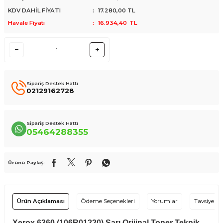
KDV DAHİL FİYATI
:
17.280,00
TL
Havale Fiyatı
:
16.934,40
TL
Sipariş Destek Hattı
02129162728
Sipariş Destek Hattı
05464288355
Ürünü Paylaş:
Ürün Açıklaması
Ödeme Seçenekleri
Yorumlar
Tavsiye Et
Xerox 6360 (106R01220) Sarı Orijinal Toner Teknik