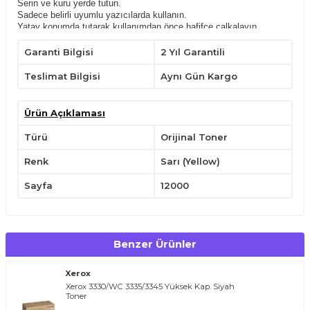
Serin ve kuru yerde tutun.
Sadece belirli uyumlu yazıcılarda kullanın.
Yatay konumda tutarak,kullanımdan önce hafifçe çalkalayın.
Çocukların ulaşabileceği yerlerden uzak tutunuz.
Garanti Bilgisi
2 Yıl Garantili
Teslimat Bilgisi
Aynı Gün Kargo
Ürün Açıklaması
Türü
Orijinal Toner
Renk
Sarı (Yellow)
Sayfa
12000
Benzer Ürünler
Xerox
Xerox 3330/WC 3335/3345 Yüksek Kap. Siyah
Toner