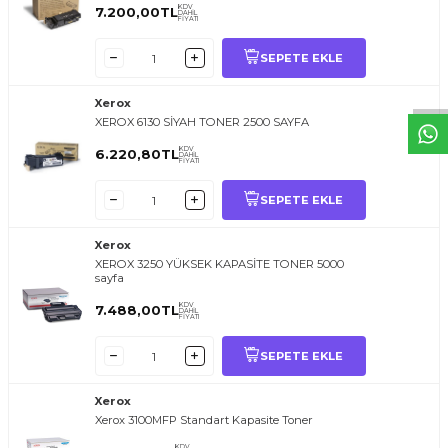
T
O
E
R
.
O
M.
T
R
i
l
i
l
t
i
m
g
i
ğ
i
i
ç
t
e
ş
k
k
ü
e
r
S
i
z
n
y
r
d
m
c
o
l
a
b
l
i
r
i
KDV
7.200,00
TL
DAHİL
FİYATI
SEPETE EKLE
Xerox
XEROX 6130 SİYAH TONER 2500 SAYFA
KDV
6.220,80
TL
DAHİL
FİYATI
SEPETE EKLE
Xerox
XEROX 3250 YÜKSEK KAPASİTE TONER 5000
sayfa
KDV
7.488,00
TL
DAHİL
FİYATI
SEPETE EKLE
Xerox
Xerox 3100MFP Standart Kapasite Toner
KDV