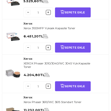
5.529,60
TL
DAHİL
FİYATI
SEPETE EKLE
Xerox
Xerox 3100MFP Yüksek Kapasite Toner
KDV
6.451,20
TL
DAHİL
FİYATI
SEPETE EKLE
Xerox
XEROX Phaser 3010/3040/WC 3045 Yük.Kapasite
Toner
KDV
4.204,80
TL
DAHİL
FİYATI
SEPETE EKLE
Xerox
Xerox Phaser 3610/WC 3615 Standart Toner
KDV
11.232,00
TL
DAHİL