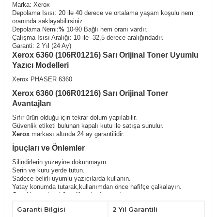
Marka: Xerox
Depolama Isısı:
20 ile 40 derece ve ortalama yaşam koşulu nem
oranında saklayabilirsiniz.
Depolama Nemi:
%
10-90 Bağlı nem oranı vardır.
Çalışma Isısı Aralığı: 10 ile -32,5 derece aralığındadır.
Garanti: 2 Yıl (24 Ay)
Xerox 6360 (106R01216) Sarı Orijinal Toner Uyumlu
Yazıcı Modelleri
Xerox PHASER 6360
Xerox 6360 (106R01216) Sarı Orijinal Toner
Avantajları
Sıfır ürün olduğu için tekrar dolum yapılabilir.
Güvenlik etiketi bulunan kapalı kutu ile satışa sunulur.
Xerox
markası altında 24 ay garantilidir.
İpuçları ve Önlemler
Silindirlerin yüzeyine dokunmayın.
Serin ve kuru yerde tutun.
Sadece belirli uyumlu yazıcılarda kullanın.
Yatay konumda tutarak,kullanımdan önce hafifçe çalkalayın.
Çocukların ulaşabileceği yerlerden uzak tutunuz.
Garanti Bilgisi
2 Yıl Garantili