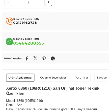
Sipariş Destek Hattı
02129162728
Sipariş Destek Hattı
05464288355
Ürünü Paylaş:
Ürün Açıklaması
Ödeme Seçenekleri
Yorumlar
Tavsiye Et
Xerox 6360 (106R01216) Sarı Orijinal Toner Teknik
Özellikleri
Model:
6360 (106R01216)
Renk: Sarı
Baskı Kapasitesi: %5 doluluk oranına göre 5.000 sayfa yazdırır.