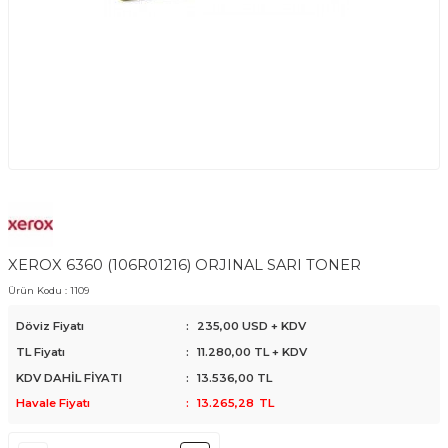
XEROX 6360 (106R01216) ORJINAL SARI TONER
Ürün Kodu :
1109
Döviz Fiyatı
:
235,00 USD + KDV
TL Fiyatı
:
11.280,00
TL + KDV
KDV DAHİL FİYATI
:
13.536,00
TL
Havale Fiyatı
:
13.265,28
TL