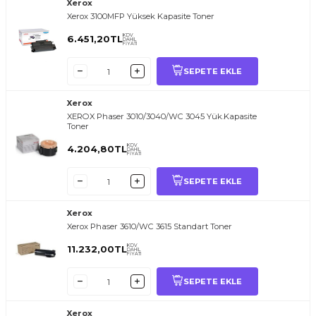
Xerox
Xerox 3100MFP Yüksek Kapasite Toner
KDV
6.451,20
TL
DAHİL
FİYATI
SEPETE EKLE
Xerox
XEROX Phaser 3010/3040/WC 3045 Yük.Kapasite
Toner
KDV
4.204,80
TL
DAHİL
FİYATI
SEPETE EKLE
Xerox
Xerox Phaser 3610/WC 3615 Standart Toner
KDV
11.232,00
TL
DAHİL
FİYATI
SEPETE EKLE
Xerox