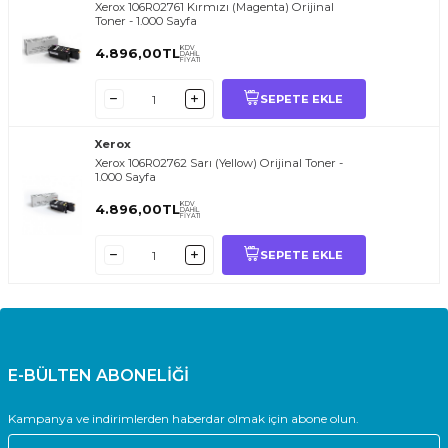
Xerox 106R02761 Kırmızı (Magenta) Orijinal
Toner - 1.000 Sayfa
KDV
4.896,00
TL
DAHİL
FİYATI
SEPETE EKLE
Xerox
Xerox 106R02762 Sarı (Yellow) Orijinal Toner -
1.000 Sayfa
KDV
4.896,00
TL
DAHİL
FİYATI
SEPETE EKLE
E-BÜLTEN ABONELİĞİ
Kampanya ve indirimlerden haberdar olmak için abone olun.