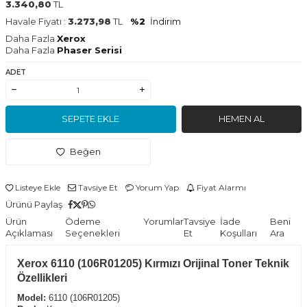
3.340,80
TL
Havale Fiyatı :
3.273,98
TL
%2
İndirim
Daha Fazla
Xerox
Daha Fazla
Phaser Serisi
ADET
SEPETE EKLE
HEMEN AL
Beğen
Listeye Ekle
Tavsiye Et
Yorum Yap
Fiyat Alarmı
Ürünü Paylaş
Ürün
Ödeme
Yorumlar
Tavsiye
İade
Beni
Açıklaması
Seçenekleri
Et
Koşulları
Ara
Xerox 6110 (106R01205) Kırmızı Orijinal Toner Teknik
Özellikleri
Model:
6110 (106R01205)