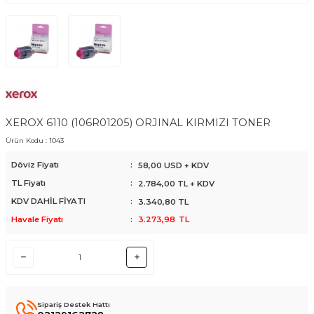
XEROX 6110 (106R01205) ORJINAL KIRMIZI TONER
Ürün Kodu :
1043
Döviz Fiyatı
:
58,00 USD + KDV
TL Fiyatı
:
2.784,00
TL + KDV
KDV DAHİL FİYATI
:
3.340,80
TL
Havale Fiyatı
:
3.273,98
TL
Sipariş Destek Hattı