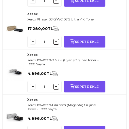
SEPETE EKLE
Xerox
Xerox Phaser 3610/WC 3615 Ultra Y.K. Toner
KDV
17.280,00
TL
DAHİL
FİYATI
SEPETE EKLE
Xerox
Xerox 106R02760 Mavi (Cyan) Orijinal Toner -
1.000 Sayfa
KDV
4.896,00
TL
DAHİL
FİYATI
SEPETE EKLE
Xerox
Xerox 106R02761 Kırmızı (Magenta) Orijinal
Toner - 1.000 Sayfa
KDV
4.896,00
TL
DAHİL
FİYATI