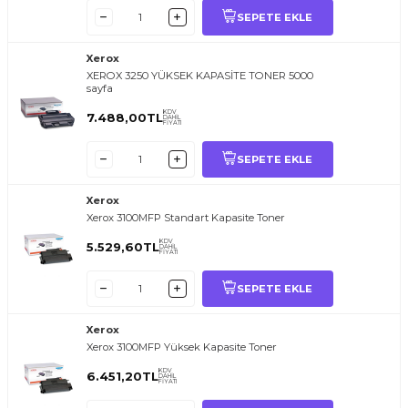
SEPETE EKLE
Xerox
XEROX 3250 YÜKSEK KAPASİTE TONER 5000
sayfa
KDV
7.488,00
TL
DAHİL
FİYATI
SEPETE EKLE
Xerox
Xerox 3100MFP Standart Kapasite Toner
KDV
5.529,60
TL
DAHİL
FİYATI
SEPETE EKLE
Xerox
Xerox 3100MFP Yüksek Kapasite Toner
KDV
6.451,20
TL
DAHİL
FİYATI