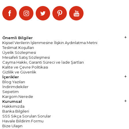
Kampanya ve indirimlerden haberdar olmak için Bizi Takip Edin!
Önemli Bilgiler
Kişisel Verilerin İşlenmesine İlişkin Aydınlatma Metni
Teslimat Koşulları
Üyelik Sözleşmesi
Mesafeli Satış Sözleşmesi
Cayma Hakkı, Garanti Süreci ve İade Şartları
Kalite ve Çevre Politikası
Gizlilik ve Güvenlik
İçerikler
Blog Yazıları
İndirimdekiler
Sepetim
Kargom Nerede
Kurumsal
Hakkımızda
Banka Bilgileri
SSS Sıkça Sorulan Sorular
Havale Bildirim Formu
Bize Ulaşın