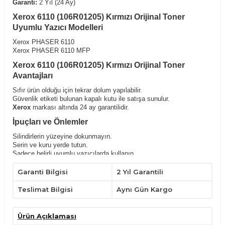
Garanti:
2 Yıl (24 Ay)
Xerox 6110 (106R01205) Kırmızı Orijinal Toner
Uyumlu Yazıcı Modelleri
Xerox PHASER 6110
Xerox PHASER 6110 MFP
Xerox 6110 (106R01205) Kırmızı Orijinal Toner
Avantajları
Sıfır ürün olduğu için tekrar dolum yapılabilir.
Güvenlik etiketi bulunan kapalı kutu ile satışa sunulur.
Xerox
markası altında 24 ay garantilidir.
İpuçları ve Önlemler
Silindirlerin yüzeyine dokunmayın.
Serin ve kuru yerde tutun.
Sadece belirli uyumlu yazıcılarda kullanın.
Yatay konumda tutarak,kullanımdan önce hafifçe çalkalayın.
Çocukların ulaşabileceği yerlerden uzak tutunuz.
Garanti Bilgisi
2 Yıl Garantili
Teslimat Bilgisi
Aynı Gün Kargo
Ürün Açıklaması