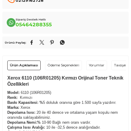
02129162728
Sipariş Destek Hattı
05464288355
Ürünü Paylaş:
Ürün Açıklaması
Ödeme Seçenekleri
Yorumlar
Tavsiye Et
Xerox 6110 (106R01205) Kırmızı Orijinal Toner Teknik
Özellikleri
Model:
6110 (106R01205)
Renk:
Kırmızı
Baskı Kapasitesi: %
5 doluluk oranına göre 1.500 sayfa yazdırır.
Marka:
Xerox
Depolama
Isısı:
20 ile 40 derece ve ortalama yaşam koşulu nem
oranında saklayabilirsiniz.
Depolama Nemi:%
10-90 Bağlı nem oranı vardır.
Çalışma Isısı Aralığı:
10 ile -32,5 derece aralığındadır.