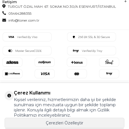
İletişim
TURGUT ÖZAL MAH. 67. SOKAK NO:30/A ESENYURT/İSTANBUL
05464288355
info@toner.com.tr
Çerez Kullanımı
©2022 Tüm Hakkı Saklıdır. v5 Tema19
Kişisel verileriniz, hizmetlerimizin daha iyi bir şekilde
sunulması için mevzuata uygun bir şekilde toplanıp
işlenir. Konuyla ilgili detaylı bilgi almak için Gizlilik
T
-Soft
E-Ticaret
Sistemleriyle Hazırlanmıştır.
Politikamızı inceleyebilirsiniz.
Çerezleri Özelleştir