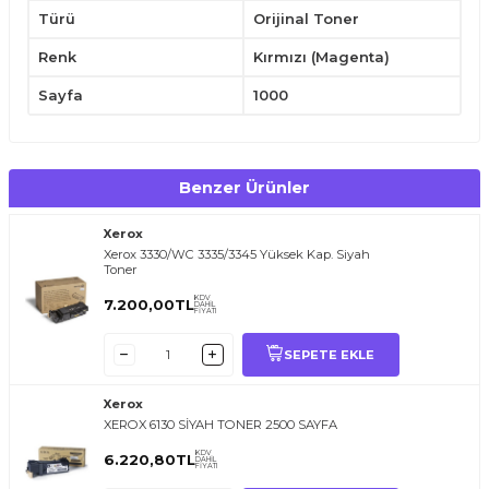
Türü
Orijinal Toner
Renk
Kırmızı (Magenta)
Sayfa
1000
Benzer Ürünler
Xerox
Xerox 3330/WC 3335/3345 Yüksek Kap. Siyah
Toner
KDV
7.200,00
TL
DAHİL
FİYATI
SEPETE EKLE
Xerox
XEROX 6130 SİYAH TONER 2500 SAYFA
KDV
6.220,80
TL
DAHİL
FİYATI