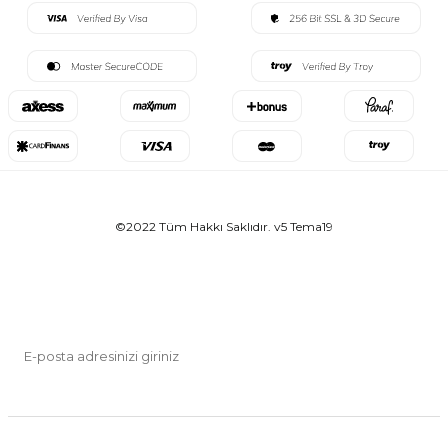
©2022 Tüm Hakkı Saklıdır. v5 Tema19
E-BÜLTEN ABONELİĞİ
Kampanya ve indirimlerden haberdar olmak için abone olun.
Kayıt Ol
KVKK Sözleşmesi'ni
, okudum, kabul ediyorum.
SOSYAL MEDYA