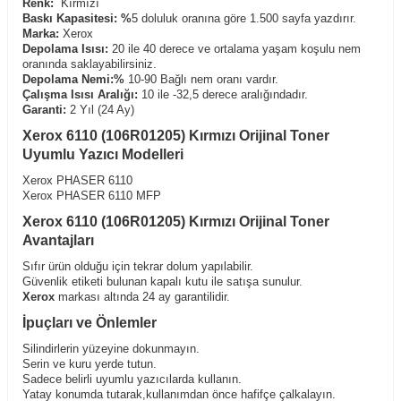
Renk:
Kırmızı
Baskı Kapasitesi: %
5 doluluk oranına göre 1.500 sayfa yazdırır.
Marka:
Xerox
Depolama
Isısı:
20 ile 40 derece ve ortalama yaşam koşulu nem
oranında saklayabilirsiniz.
Depolama Nemi:%
10-90 Bağlı nem oranı vardır.
Çalışma Isısı Aralığı:
10 ile -32,5 derece aralığındadır.
Garanti:
2 Yıl (24 Ay)
Xerox 6110 (106R01205) Kırmızı Orijinal Toner
Uyumlu Yazıcı Modelleri
Xerox PHASER 6110
Xerox PHASER 6110 MFP
Xerox 6110 (106R01205) Kırmızı Orijinal Toner
Avantajları
Sıfır ürün olduğu için tekrar dolum yapılabilir.
Güvenlik etiketi bulunan kapalı kutu ile satışa sunulur.
Xerox
markası altında 24 ay garantilidir.
İpuçları ve Önlemler
Silindirlerin yüzeyine dokunmayın.
Serin ve kuru yerde tutun.
Sadece belirli uyumlu yazıcılarda kullanın.
Yatay konumda tutarak,kullanımdan önce hafifçe çalkalayın.