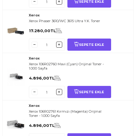
SEPETE EKLE
Xerox
Xerox Phaser 3610/WC 3615 Ultra Y.K. Toner
KDV
17.280,00
TL
DAHİL
FİYATI
SEPETE EKLE
Xerox
Xerox 106R02760 Mavi (Cyan) Orijinal Toner -
1.000 Sayfa
KDV
4.896,00
TL
DAHİL
FİYATI
SEPETE EKLE
Xerox
Xerox 106R02761 Kırmızı (Magenta) Orijinal
Toner - 1.000 Sayfa
KDV
4.896,00
TL
DAHİL
FİYATI