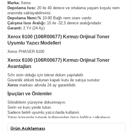
Marka:
Xerox
Depolama Isısı:
20 ile 40 derece ve ortalama yaşam koşulu nem
oranında saklayabilirsiniz.
Depolama Nemi:%
10-90 Bağlı nem oranı vardır.
Çalışma Isısı Aralığı:
10 ile -32,5 derece aralığındadır.
Garanti:
2 Yıl (24 Ay)
Xerox 6100 (106R00677) Kırmızı Orijinal Toner
Uyumlu Yazıcı Modelleri
Xerox PHASER 6100
Xerox 6100 (106R00677) Kırmızı Orijinal Toner
Avantajları
Sıfır ürün olduğu için tekrar dolum yapılabilir.
Güvenlik etiketi bulunan kapalı kutu ile satışa sunulur.
Xerox
markası altında 24 ay garantilidir.
İpuçları ve Önlemler
Silindirlerin yüzeyine dokunmayın.
Serin ve kuru yerde tutun.
Sadece belirli uyumlu yazıcılarda kullanın.
Yatay konumda tutarak,kullanımdan önce hafifçe çalkalayın.
Çocukların ulaşabileceği yerlerden uzak tutunuz.
Ürün Açıklaması