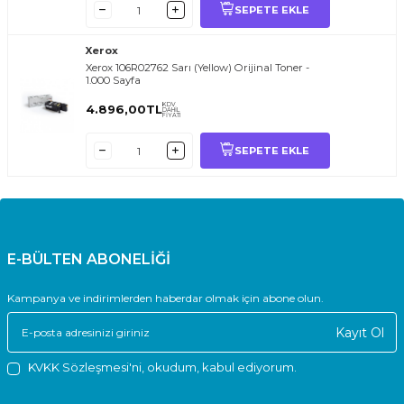
SEPETE EKLE
Xerox
Xerox 106R02762 Sarı (Yellow) Orijinal Toner -
1.000 Sayfa
KDV
4.896,00
TL
DAHİL
FİYATI
SEPETE EKLE
E-BÜLTEN ABONELİĞİ
Kampanya ve indirimlerden haberdar olmak için abone olun.
Kayıt Ol
KVKK Sözleşmesi'ni
, okudum, kabul ediyorum.