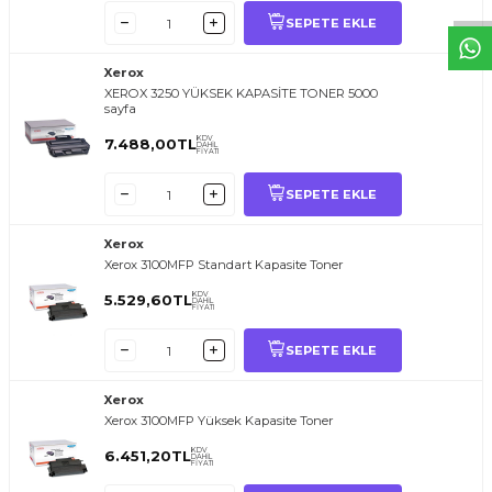
SEPETE EKLE
Xerox
XEROX 3250 YÜKSEK KAPASİTE TONER 5000
sayfa
KDV
7.488,00
TL
DAHİL
FİYATI
SEPETE EKLE
Xerox
Xerox 3100MFP Standart Kapasite Toner
KDV
5.529,60
TL
DAHİL
FİYATI
SEPETE EKLE
Xerox
Xerox 3100MFP Yüksek Kapasite Toner
KDV
6.451,20
TL
DAHİL
FİYATI