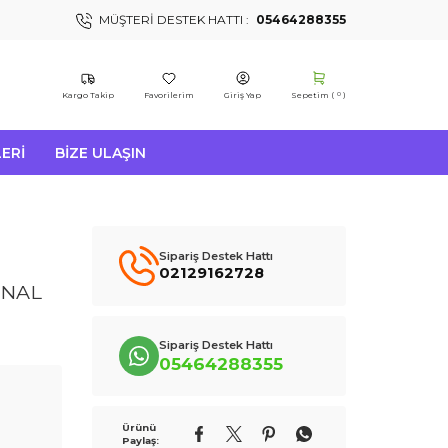
MÜŞTERI DESTEK HATTI :
05464288355
Kargo Takip
Favorilerim
Giriş Yap
Sepetim (
)
0
ERI
BIZE ULAŞIN
Sipariş Destek Hattı
02129162728
INAL
Sipariş Destek Hattı
05464288355
Ürünü
Paylaş: