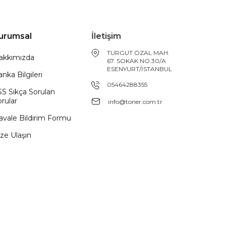
urumsal
İletişim
TURGUT ÖZAL MAH.
akkımızda
67. SOKAK NO:30/A
ESENYURT/İSTANBUL
nka Bilgileri
05464288355
SS Sıkça Sorulan
rular
info@toner.com.tr
avale Bildirim Formu
ze Ulaşın