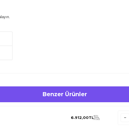
layın.
Benzer Ürünler
KDV
6.912,00
TL
DAHİL
FİYATI