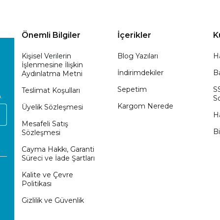
Önemli Bilgiler
İçerikler
K
Kişisel Verilerin
Blog Yazıları
H
İşlenmesine İlişkin
İndirimdekiler
Ba
Aydınlatma Metni
Sepetim
S
Teslimat Koşulları
.
So
Kargom Nerede
Üyelik Sözleşmesi
H
Mesafeli Satış
Bi
Sözleşmesi
Cayma Hakkı, Garanti
Süreci ve İade Şartları
Kalite ve Çevre
Politikası
Gizlilik ve Güvenlik