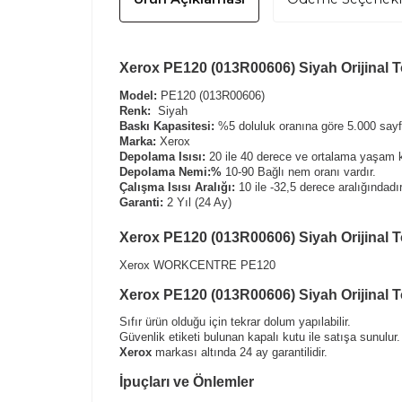
Xerox PE120 (013R00606) Siyah Orijinal To
Model:
PE120 (013R00606)
Renk:
Siyah
Baskı Kapasitesi:
%5 doluluk oranına göre 5.000 sayfa
Marka:
Xerox
Depolama Isısı:
20 ile 40 derece ve ortalama yaşam k
Depolama Nemi:%
10-90 Bağlı nem oranı vardır.
Çalışma Isısı Aralığı:
10 ile -32,5 derece aralığındadır
Garanti:
2 Yıl (24 Ay)
Xerox PE120 (013R00606) Siyah Orijinal T
Xerox WORKCENTRE PE120
Xerox PE120 (013R00606) Siyah Orijinal T
Sıfır ürün olduğu için tekrar dolum yapılabilir.
Güvenlik etiketi bulunan kapalı kutu ile satışa sunulur.
Xerox
markası altında 24 ay garantilidir.
İpuçları ve Önlemler