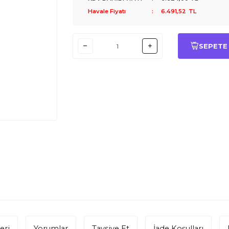
Havale Fiyatı
:
6.491,52
TL
SEPETE
eri
Yorumlar
Tavsiye Et
İade Koşulları