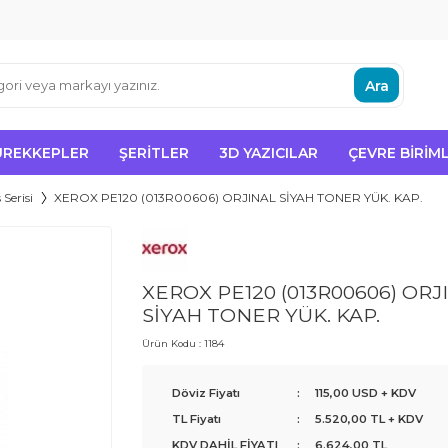
Ara
ÜREKKEPLER
ŞERITLER
3D YAZICILAR
ÇEVRE BIRIML
 Serisi
XEROX PE120 (013R00606) ORJINAL SİYAH TONER YÜK. KAP.
XEROX PE120 (013R00606) ORJ
SİYAH TONER YÜK. KAP.
Ürün Kodu :
1184
Döviz Fiyatı
:
115,00 USD + KDV
TL Fiyatı
:
5.520,00
TL + KDV
KDV DAHİL FİYATI
:
6.624,00
TL