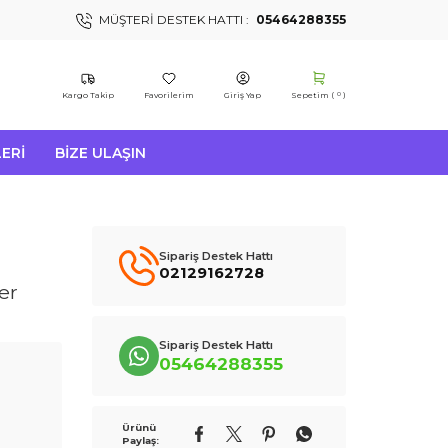
MÜŞTERI DESTEK HATTI :
05464288355
Kargo Takip
Favorilerim
Giriş Yap
Sepetim (
)
0
ERI
BIZE ULAŞIN
Sipariş Destek Hattı
02129162728
er
Sipariş Destek Hattı
05464288355
Ürünü
Paylaş: