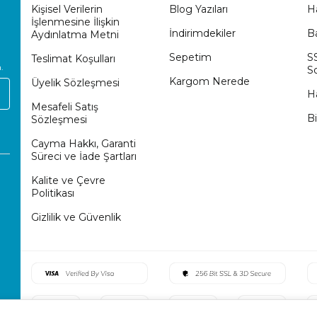
Kişisel Verilerin
Blog Yazıları
H
İşlenmesine İlişkin
İndirimdekiler
Ba
Aydınlatma Metni
Sepetim
S
Teslimat Koşulları
.
So
Kargom Nerede
Üyelik Sözleşmesi
H
Mesafeli Satış
Bi
Sözleşmesi
Cayma Hakkı, Garanti
Süreci ve İade Şartları
Kalite ve Çevre
Politikası
Gizlilik ve Güvenlik