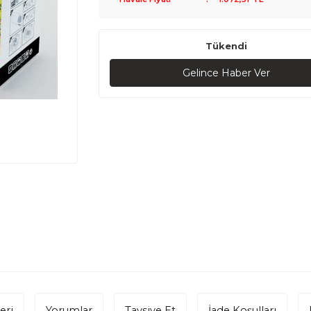
Tükendi
Gelince Haber Ver
eri
Yorumlar
Tavsiye Et
İade Koşulları