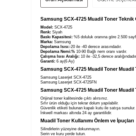
Samsung SCX-4725 Muadil Toner Teknik Öz
Model:
SCX-4725
Renk:
Siyah
Baskı Kapasitesi:
%5 doluluk oranına göre 2.500 sayfa
Marka:
Samsung
Depolama Isısı:
-20 ile -40 derece arasındadır.
Depolama Nemi:%
10-90 Bağlı nem oranı vardır.
Çalışma Isısı Aralığı:
10 ile -32,5 derece aralığındadır
Garanti:
6 ay(6 Ay)
Samsung SCX-4725 Muadil Toner Muadil T
Samsung Laserjet SCX-4725
Samsung Laserjet SCX-4725FN
Samsung SCX-4725 Muadil Toner Muadil T
Orijinal toner kalitesinde çıktı alırsınız.
Sıfır ürün olduğu için tekrar dolum yapılabilir.
Güvenlik etiketi bulunan kapalı kutu ile satışa sunulur.
İnkwell markası altında 24 ay garantilidir.
Muadil Toner Kullanımı Önlem ve İpuçları
Silindirlerin yüzeyine dokunmayın.
Serin ve kuru yerde tutun.