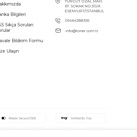
TURGUT ÖZAL MAH.
akkımızda
67. SOKAK NO:30/A
ESENYURT/İSTANBUL
nka Bilgileri
05464288355
SS Sıkça Sorulan
rular
info@toner.com.tr
avale Bildirim Formu
ze Ulaşın