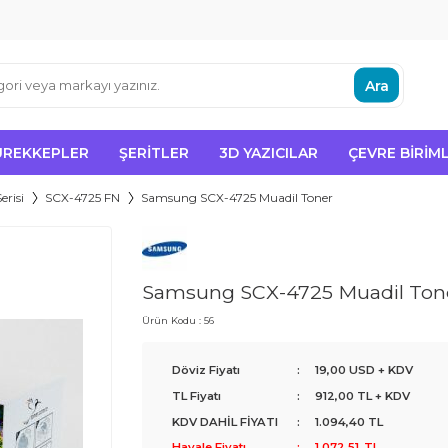
Ara
ÜREKKEPLER
ŞERITLER
3D YAZICILAR
ÇEVRE BIRIML
erisi
SCX-4725 FN
Samsung SCX-4725 Muadil Toner
Samsung SCX-4725 Muadil Ton
Ürün Kodu :
56
Döviz Fiyatı
:
19,00 USD + KDV
TL Fiyatı
:
912,00
TL + KDV
KDV DAHİL FİYATI
:
1.094,40
TL
Havale Fiyatı
:
1.072,51
TL