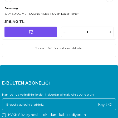
Samsung
SAMSUNG MLT-D204S Muadil Siyah Lazer Toner
518,40
TL
Toplam
6
ürün bulunmaktadır.
E-BÜLTEN ABONELİĞİ
Kampanya ve indirimlerden haberdar olmak için abone olun.
Kayıt Ol
KVKK Sözleşmesi'ni
, okudum, kabul ediyorum.