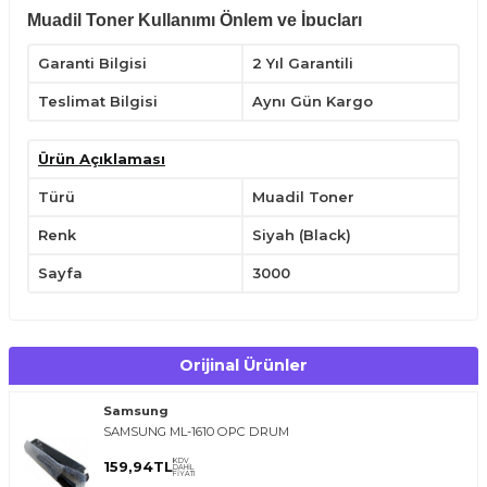
Muadil Toner Kullanımı Önlem ve İpuçları
Silindirlerin yüzeyine dokunmayın.
Garanti Bilgisi
2 Yıl Garantili
Serin ve kuru yerde tutun.
Sadece belirli uyumlu yazıcılarda kullanın.
Teslimat Bilgisi
Aynı Gün Kargo
Yatay konumda tutarak,kullanımdan önce hafifçe çalkalayın.
Çocukların ulaşabileceği yerlerden uzak tutun.
Ürün Açıklaması
Türü
Muadil Toner
Renk
Siyah (Black)
Sayfa
3000
Orijinal Ürünler
Samsung
SAMSUNG ML-1610 OPC DRUM
KDV
159,94
TL
DAHİL
FİYATI