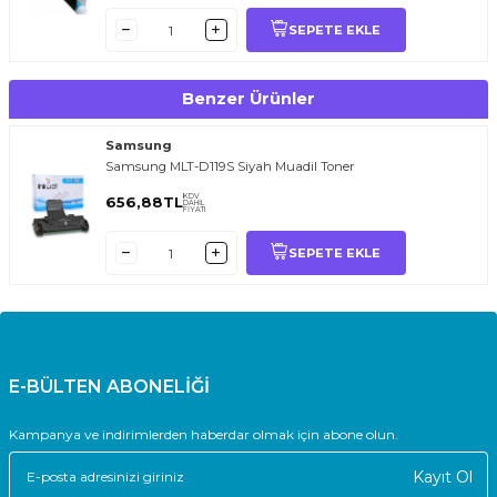
SEPETE EKLE
Benzer Ürünler
Samsung
Samsung MLT-D119S Siyah Muadil Toner
KDV
656,88
TL
DAHİL
FİYATI
SEPETE EKLE
E-BÜLTEN ABONELİĞİ
Kampanya ve indirimlerden haberdar olmak için abone olun.
Kayıt Ol