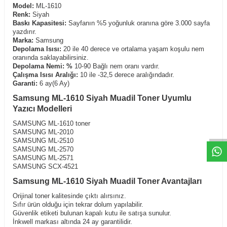
Model:
ML-1610
Renk:
Siyah
Baskı Kapasitesi:
Sayfanın %5 yoğunluk oranına göre 3.000 sayfa
yazdırır.
Marka:
Samsung
Depolama Isısı:
20 ile 40 derece ve ortalama yaşam koşulu nem
oranında saklayabilirsiniz.
Depolama Nemi: %
10-90 Bağlı nem oranı vardır.
Çalışma Isısı Aralığı:
10 ile -32,5 derece aralığındadır.
T
O
E
R
.
O
M.
T
R
i
l
i
l
t
i
m
g
i
ğ
i
i
ç
t
e
ş
k
k
ü
e
r
S
i
z
n
y
r
d
m
c
o
l
a
b
l
i
r
i
Garanti:
6 ay(6 Ay)
Samsung ML-1610 Siyah Muadil Toner Uyumlu
Yazıcı Modelleri
SAMSUNG ML-1610 toner
SAMSUNG ML-2010
SAMSUNG ML-2510
SAMSUNG ML-2570
SAMSUNG ML-2571
SAMSUNG SCX-4521
Samsung ML-1610 Siyah Muadil Toner Avantajları
Orijinal toner kalitesinde çıktı alırsınız.
Sıfır ürün olduğu için tekrar dolum yapılabilir.
Güvenlik etiketi bulunan kapalı kutu ile satışa sunulur.
İnkwell markası altında 24 ay garantilidir.