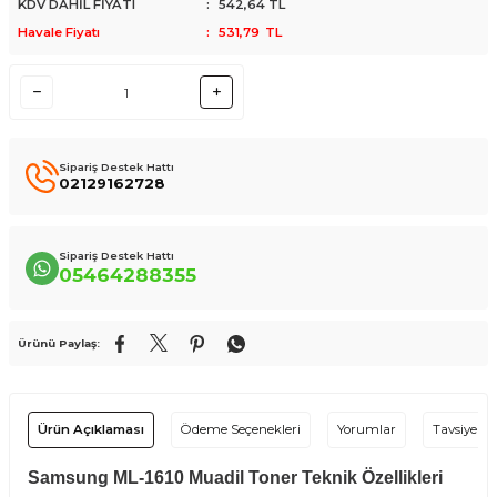
KDV DAHİL FİYATI
:
542,64
TL
Havale Fiyatı
:
531,79
TL
Sipariş Destek Hattı
02129162728
Sipariş Destek Hattı
05464288355
Ürünü Paylaş:
Ürün Açıklaması
Ödeme Seçenekleri
Yorumlar
Tavsiye Et
Samsung ML-1610 Muadil Toner Teknik Özellikleri