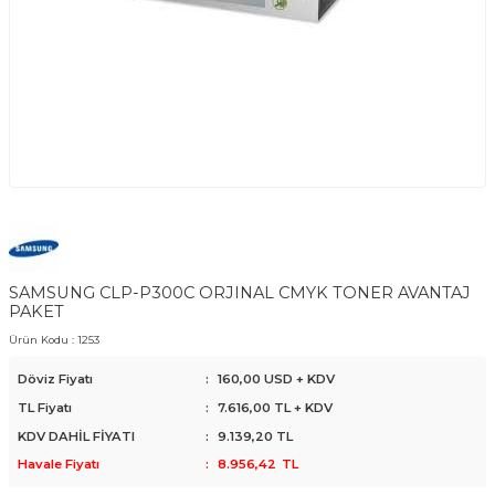
SAMSUNG CLP-P300C ORJINAL CMYK TONER AVANTAJ
PAKET
Ürün Kodu :
1253
Döviz Fiyatı
:
160,00 USD + KDV
TL Fiyatı
:
7.616,00
TL + KDV
KDV DAHİL FİYATI
:
9.139,20
TL
Havale Fiyatı
:
8.956,42
TL