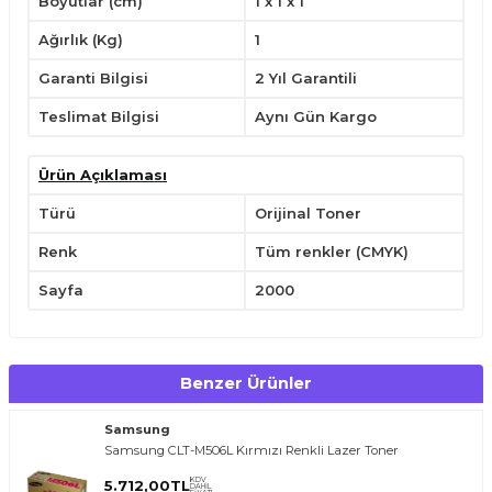
Boyutlar (cm)
1 x 1 x 1
Ağırlık (Kg)
1
Garanti Bilgisi
2 Yıl Garantili
Teslimat Bilgisi
Aynı Gün Kargo
Ürün Açıklaması
Türü
Orijinal Toner
Renk
Tüm renkler (CMYK)
Sayfa
2000
Benzer Ürünler
Samsung
Samsung CLT-M506L Kırmızı Renkli Lazer Toner
KDV
5.712,00
TL
DAHİL