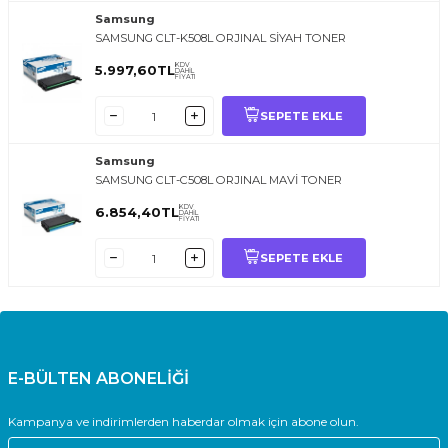
Samsung
SAMSUNG CLT-K508L ORJINAL SİYAH TONER
KDV
5.997,60
TL
DAHİL
FİYATI
SEPETE EKLE
Samsung
SAMSUNG CLT-C508L ORJINAL MAVİ TONER
KDV
6.854,40
TL
DAHİL
FİYATI
SEPETE EKLE
E-BÜLTEN ABONELİĞİ
Kampanya ve indirimlerden haberdar olmak için abone olun.