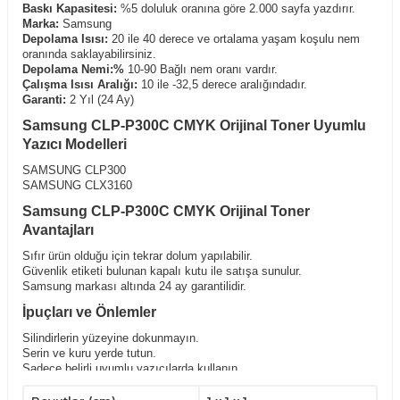
Baskı Kapasitesi:
%5 doluluk oranına göre 2.000 sayfa yazdırır.
Marka:
Samsung
Depolama Isısı:
20 ile 40 derece ve ortalama yaşam koşulu nem
oranında saklayabilirsiniz.
Depolama Nemi:%
10-90 Bağlı nem oranı vardır.
Çalışma Isısı Aralığı:
10 ile -32,5 derece aralığındadır.
Garanti:
2 Yıl (24 Ay)
Samsung CLP-P300C CMYK Orijinal Toner Uyumlu
Yazıcı Modelleri
SAMSUNG CLP300
SAMSUNG CLX3160
Samsung CLP-P300C CMYK Orijinal Toner
Avantajları
Sıfır ürün olduğu için tekrar dolum yapılabilir.
Güvenlik etiketi bulunan kapalı kutu ile satışa sunulur.
Samsung markası altında 24 ay garantilidir.
İpuçları ve Önlemler
Silindirlerin yüzeyine dokunmayın.
Serin ve kuru yerde tutun.
Sadece belirli uyumlu yazıcılarda kullanın.
Yatay konumda tutarak,kullanımdan önce hafifçe çalkalayın.
Çocukların ulaşabileceği yerlerden uzak tutunuz.